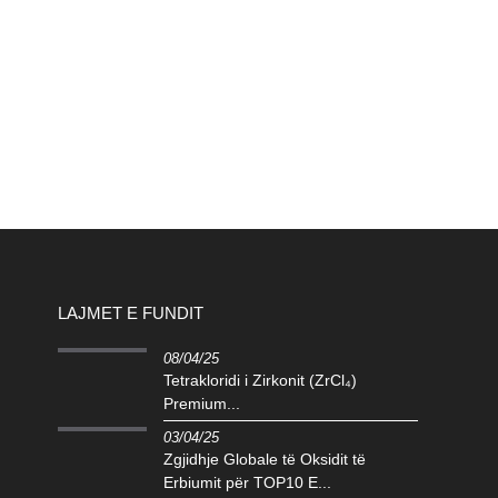
LAJMET E FUNDIT
08/04/25
Tetrakloridi i Zirkonit (ZrCl₄)
Premium...
03/04/25
Zgjidhje Globale të Oksidit të
Erbiumit për TOP10 E...