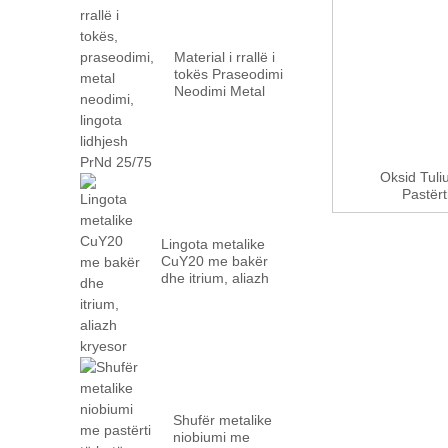
Material i rrallë i
tokës Praseodimi
Neodimi Metal
PrN...
Oksid Tuli
Pastërt
Lingota metalike
CuY20 me bakër
dhe itrium, aliazh
kryesor
Shufër metalike
niobiumi me