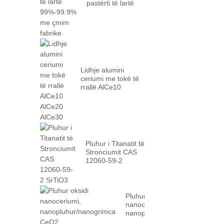
pastërti të lartë
99%-99.9% me
fabrikë...
Lidhje alumini
ceriumi me tokë të
rrallë AlCe10
AlCe20 AlCe30
Pluhur i Titanatit të
Stronciumit CAS
12060-59-2
SrTiO3
Pluhur oksidi
nanoceriumi,
nanopluhur/nanogrimca
CeO2