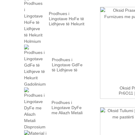
Prodhues i
Lingotave HoFe të
Lidhjeve të Hekurit
Holmium
Prodhues i
Lingotave GdFe
të Lidhjeve të
Hekurit
Gadolinium
Oksid P
Pr6O11 |
Prodhues i
Lingotave DyFe
me Aliazh Metali
Disprosium