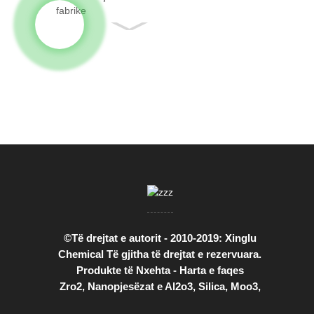
elementë të
rrallë të tokës
me fakt...
©Të drejtat e autorit - 2010-2019: Xinglu
Chemical Të gjitha të drejtat e rezervuara.
Produkte të Nxehta
-
Harta e faqes
Zro2
,
Nanopjesëzat e Al2o3
,
Silica
,
Moo3
,