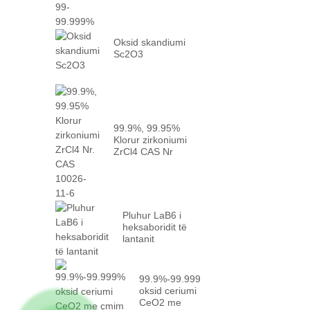
Oksid skandiumi
Sc2O3
99.9%, 99.95%
Klorur zirkoniumi
ZrCl4 CAS Nr
10026-...
Pluhur LaB6 i
heksaboridit të
lantanit
99.9%-99.999%
oksid ceriumi
CeO2 me