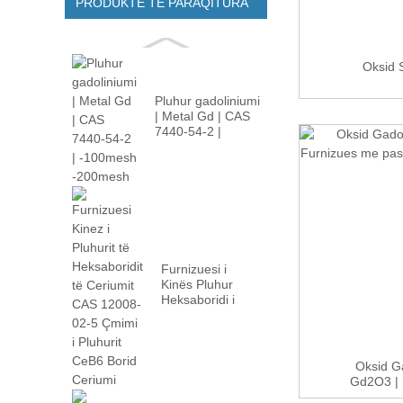
PRODUKTE TË PARAQITURA
Oksid 
Pluhur gadoliniumi
| Metal Gd | CAS
7440-54-2 |
-100m...
Furnizuesi i
Kinës Pluhur
Heksaboridi i
Ceriumit CAS
12008-02...
Oksid Ga
Gd2O3 | P