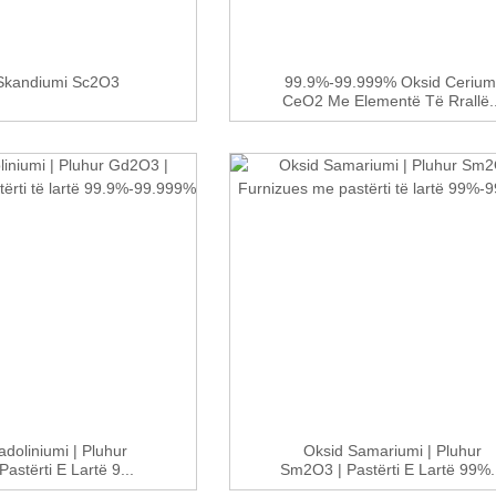
Skandiumi Sc2O3
99.9%-99.999% Oksid Cerium
CeO2 Me Elementë Të Rrallë..
doliniumi | Pluhur
Oksid Samariumi | Pluhur
astërti E Lartë 9...
Sm2O3 | Pastërti E Lartë 99%.