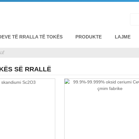
DEVE TË RRALLA TË TOKËS
PRODUKTE
LAJME
LLË
OKËS SË RRALLË