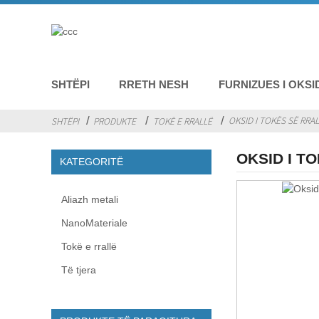
SHTËPI
RRETH NESH
FURNIZUES I OKSI
OKSID I TOKËS SË RRA
SHTËPI
PRODUKTE
TOKË E RRALLË
OKSID I T
KATEGORITË
Aliazh metali
NanoMateriale
Tokë e rrallë
Të tjera