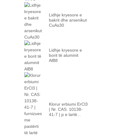
Lidhje kryesore e
bakrit dhe arsenikut
CuAs30
Lidhje kryesore e
borit të aluminit
AlB8
Klorur erbiumi ErCl3
| Nr. CAS: 10138-
41-7 | p e lartë...