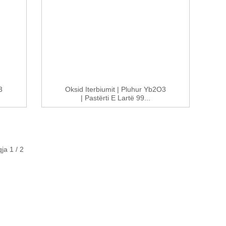
3
Oksid Iterbiumit | Pluhur Yb2O3
| Pastërti E Lartë 99...
ja 1 / 2