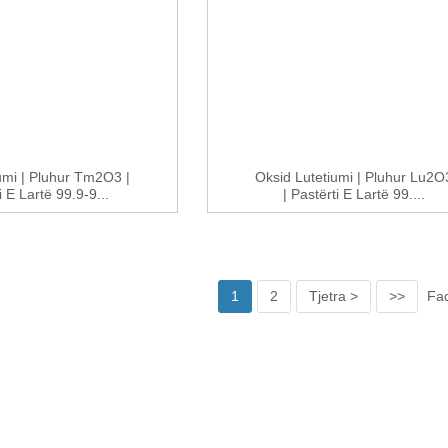
umi | Pluhur Tm2O3 |
Oksid Lutetiumi | Pluhur Lu2O
i E Lartë 99.9-9...
| Pastërti E Lartë 99....
1
2
Tjetra >
>>
Faq