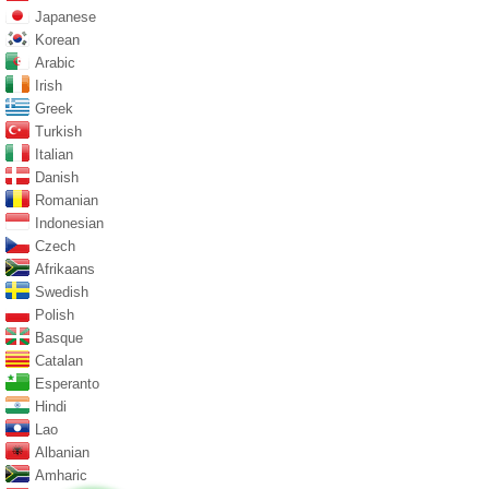
Japanese
Korean
Arabic
Irish
Greek
Turkish
Italian
Danish
Romanian
Indonesian
Czech
Afrikaans
Swedish
Polish
Basque
Catalan
Esperanto
Hindi
Lao
Albanian
Amharic