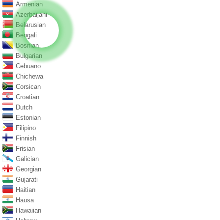
Armenian
Azerbaijani
Belarusian
Bengali
Bosnian
Bulgarian
Cebuano
Chichewa
Corsican
Croatian
Dutch
Estonian
Filipino
Finnish
Frisian
Galician
Georgian
Gujarati
Haitian
Hausa
Hawaiian