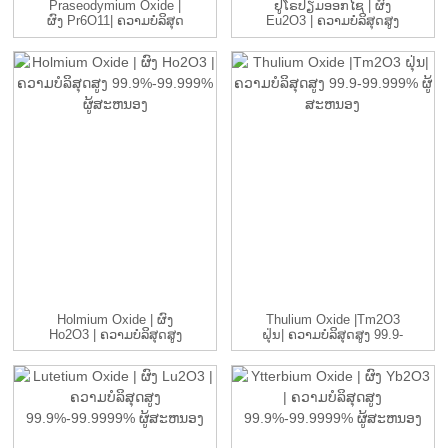
Praseodymium Oxide |
ຢູໂຣປຽມອອກໄຊ | ຜົງ
ຜົງ Pr6O11| ຄວາມບໍລິສຸດ
Eu2O3 | ຄວາມບໍລິສຸດສູງ
ສູງ...
99...
Holmium Oxide | ຜົງ
Thulium Oxide |Tm2O3
Ho2O3 | ຄວາມບໍລິສຸດສູງ
ຝຸ່ນ| ຄວາມບໍລິສຸດສູງ 99.9-
99.99...
9...