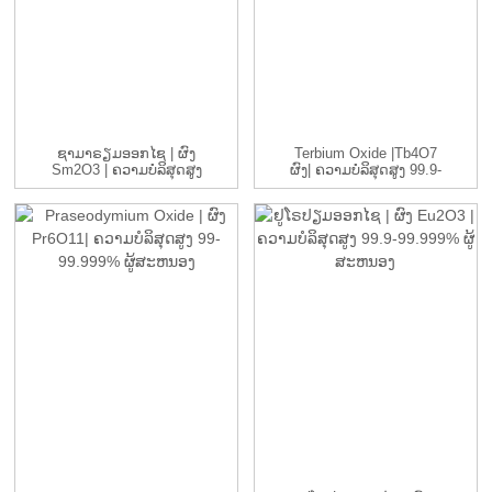
ຊາມາຣຽມອອກໄຊ | ຜົງ
Terbium Oxide |Tb4O7
Sm2O3 | ຄວາມບໍລິສຸດສູງ
ຜົງ| ຄວາມບໍລິສຸດສູງ 99.9-
99%...
9...