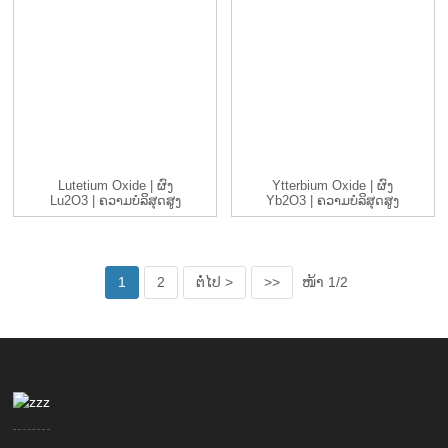
Lutetium Oxide | ຜົງ
Ytterbium Oxide | ຜົງ
Lu2O3 | ຄວາມບໍລິສຸດສູງ
Yb2O3 | ຄວາມບໍລິສຸດສູງ
99...
99...
1
2
ຕໍ່ໄປ >
>>
ໜ້າ 1/2