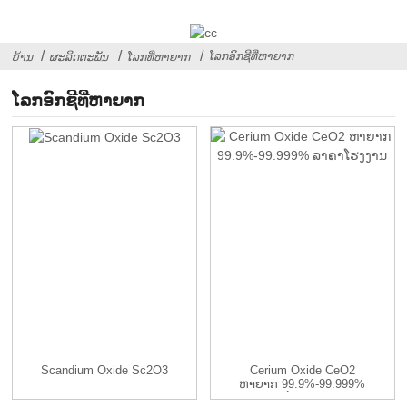
ໂລກອົກຊີທີ່ຫາຍາກ
ບ້ານ
ຜະລິດຕະພັນ
ໂລກທີ່ຫາຍາກ
ໂລກອົກຊີທີ່ຫາຍາກ
Scandium Oxide Sc2O3
Cerium Oxide CeO2
ຫາຍາກ 99.9%-99.999%
ດ້ວຍ...