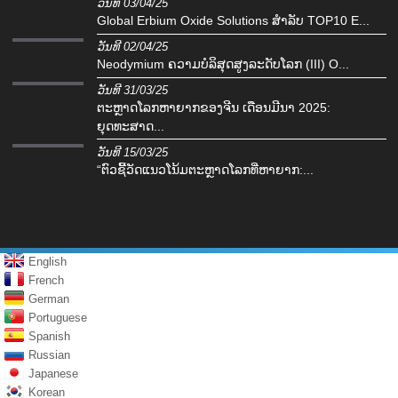
ວັນທີ 03/04/25
Global Erbium Oxide Solutions ສໍາລັບ TOP10 E...
ວັນທີ 02/04/25
Neodymium ຄວາມບໍລິສຸດສູງລະດັບໂລກ (III) O...
ວັນທີ 31/03/25
ຕະຫຼາດໂລກຫາຍາກຂອງຈີນ ເດືອນມີນາ 2025:
ຍຸດທະສາດ...
ວັນທີ 15/03/25
“ຕົວຊີ້ວັດແນວໂນ້ມຕະຫຼາດໂລກທີ່ຫາຍາກ:...
English
French
German
Portuguese
Spanish
Russian
Japanese
Korean