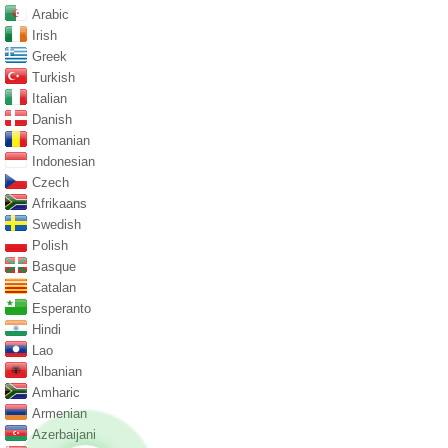
Arabic
Irish
Greek
Turkish
Italian
Danish
Romanian
Indonesian
Czech
Afrikaans
Swedish
Polish
Basque
Catalan
Esperanto
Hindi
Lao
Albanian
Amharic
Armenian
Azerbaijani