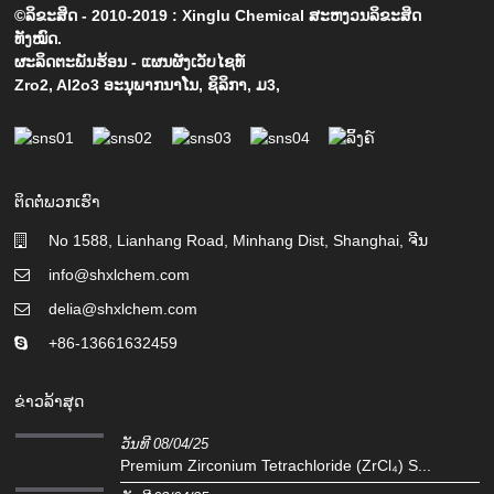
©ລິຂະສິດ - 2010-2019 : Xinglu Chemical ສະຫງວນລິຂະສິດ
ທັງໝົດ.
ຜະລິດຕະພັນຮ້ອນ
-
ແຜນຜັງເວັບໄຊທ໌
Zro2
,
Al2o3 ອະນຸພາກນາໂນ
,
ຊິລິກາ
,
ມ3
,
ຕິດຕໍ່ພວກເຮົາ
No 1588, Lianhang Road, Minhang Dist, Shanghai, ຈີນ
info@shxlchem.com
delia@shxlchem.com
+86-13661632459
ຂ່າວລ້າສຸດ
ວັນທີ 08/04/25
Premium Zirconium Tetrachloride (ZrCl₄) S...