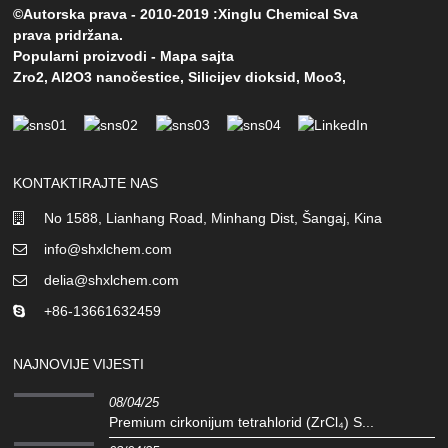
©Autorska prava - 2010-2019 :Xinglu Chemical Sva
prava pridržana.
Popularni proizvodi
-
Mapa sajta
Zro2
,
Al2O3 nanočestice
,
Silicijev dioksid
,
Moo3
,
KONTAKTIRAJTE NAS
No 1588, Lianhang Road, Minhang Dist, Šangaj, Kina
info@shxlchem.com
delia@shxlchem.com
+86-13661632459
NAJNOVIJE VIJESTI
08/04/25
Premium cirkonijum tetrahlorid (ZrCl₄) S...