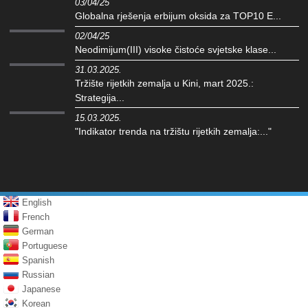
03/04/25
Globalna rješenja erbijum oksida za TOP10 E...
02/04/25
Neodimijum(III) visoke čistoće svjetske klase...
31.03.2025.
Tržište rijetkih zemalja u Kini, mart 2025.:
Strategija...
15.03.2025.
"Indikator trenda na tržištu rijetkih zemalja:..."
English
French
German
Portuguese
Spanish
Russian
Japanese
Korean