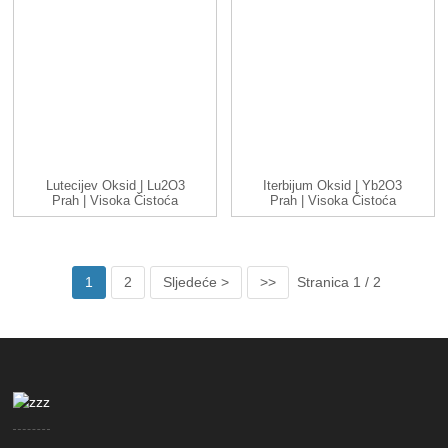
Lutecijev Oksid | Lu2O3
Iterbijum Oksid | Yb2O3
Prah | Visoka Čistoća
Prah | Visoka Čistoća
99....
99...
1
2
Sljedeće >
>>
Stranica 1 / 2