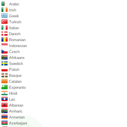
Arabic
Irish
Greek
Turkish
Italian
Danish
Romanian
Indonesian
Czech
Afrikaans
Swedish
Polish
Basque
Catalan
Esperanto
Hindi
Lao
Albanian
Amharic
Armenian
Azerbaijani