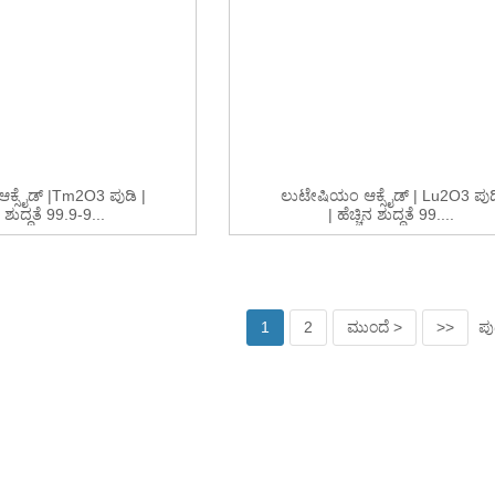
ಕ್ಸೈಡ್ |Tm2O3 ಪುಡಿ |
ಲುಟೇಷಿಯಂ ಆಕ್ಸೈಡ್ | Lu2O3 ಪುಡ
ನ ಶುದ್ಧತೆ 99.9-9...
| ಹೆಚ್ಚಿನ ಶುದ್ಧತೆ 99....
1
2
ಮುಂದೆ >
>>
ಪು