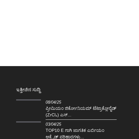
ಇತ್ತೀಚಿನ ಸುದ್ದಿ
08/04/25
ಪ್ರೀಮಿಯಂ ಜಿರ್ಕೋನಿಯಮ್ ಟೆಟ್ರಾಕ್ಲೋರೈಡ್
(ZrCl₄) ಎಸ್...
03/04/25
TOP10 E ಗಾಗಿ ಜಾಗತಿಕ ಎರ್ಬಿಯಂ
ಆಕ್ಸೈಡ್ ಪರಿಹಾರಗಳು...