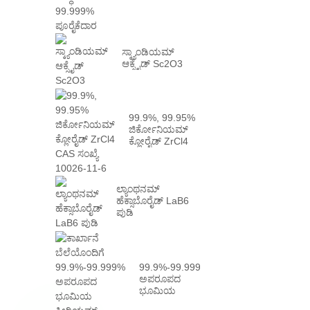
ಸ್ಕ್ಯಾಂಡಿಯಮ್
ಆಕ್ಸೈಡ್ Sc2O3
99.9%, 99.95%
ಜಿರ್ಕೋನಿಯಮ್
ಕ್ಲೋರೈಡ್ ZrCl4
CAS ಸಂಖ್ಯೆ
10026-...
ಲ್ಯಾಂಥನಮ್
ಹೆಕ್ಸಾಬೊರೈಡ್ LaB6
ಪುಡಿ
99.9%-99.999%
ಅಪರೂಪದ
ಭೂಮಿಯ
ಸೀರಿಯಮ್