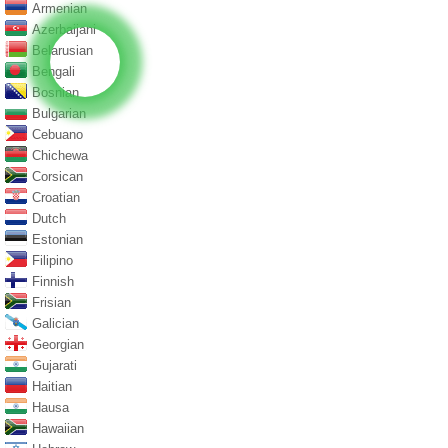
Armenian
Azerbaijani
Belarusian
Bengali
Bosnian
Bulgarian
Cebuano
Chichewa
Corsican
Croatian
Dutch
Estonian
Filipino
Finnish
Frisian
Galician
Georgian
Gujarati
Haitian
Hausa
Hawaiian