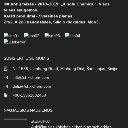
©Autorių teisės - 2010–2019: „Xinglu Chemical“. Visos
teisės saugomos.
Karšti produktai
-
Svetainės planas
Zro2
,
Al2o3 nanodalelės
,
Silicio dioksidas
,
Moo3
,
SUSISIEKITE SU MUMIS
Nr. 1588, Lianhang Road, Minhang Dist, Šanchajus, Kinija
info@shxlchem.com
delia@shxlchem.com
+86-13661632459
NAUJAUSIOS NAUJIENOS
2025-04-08
Aukščiausios kokybės cirkonio tetrachloridas