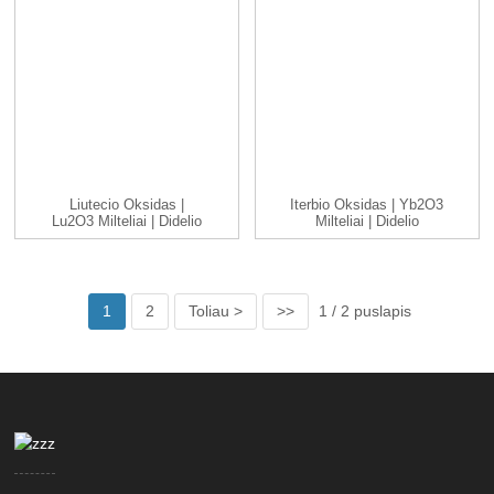
Liutecio Oksidas |
Iterbio Oksidas | Yb2O3
Lu2O3 Milteliai | Didelio
Milteliai | Didelio
Grynumo 99....
Grynumo 99...
1
2
Toliau >
>>
1 / 2 puslapis