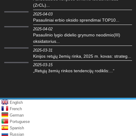
(ZrCl₄)...
2025-04-03
Pasauliniai erbio oksido sprendimai TOP10...
2025-04-02
Pasaulinio lygio didelio grynumo neodimio(III)
oksidatorius...
2025-03-31
Kinijos retųjų žemių rinka, 2025 m. kovas: strateg...
2025-03-15
„Retųjų žemių rinkos tendencijų rodiklis:...“
English
French
German
Portuguese
Spanish
Russian