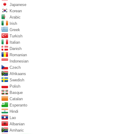
Japanese
Korean
Arabic
Irish
Greek
Turkish
Italian
Danish
Romanian
Indonesian
Czech
Afrikaans
Swedish
Polish
Basque
Catalan
Esperanto
Hindi
Lao
Albanian
Amharic