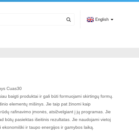
English
inys Cuas30
siau baigti produktai ir gali būti formuojami skirtingų formų.
ydinio elementų mišinys. Jie taip pat žinomi kaip
r grūdų rafinavimo įmonės, atsižvelgiant į jų programas. Jie
d būtų pasiektas išeitinis rezultatas. Jie naudojami vietoj
i ekonomiški ir taupo energijos ir gamybos laiką.