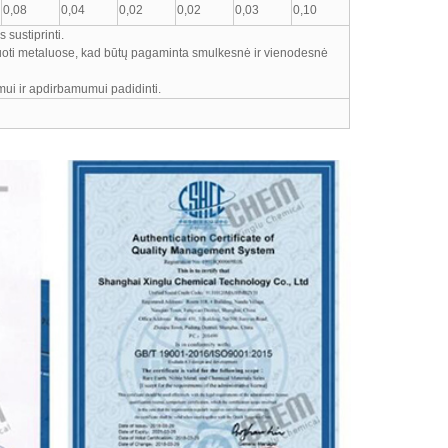
0,08
0,04
0,02
0,02
0,03
0,10
 sustiprinti.
oliuoti metaluose, kad būtų pagaminta smulkesnė ir vienodesnė
umui ir apdirbamumui padidinti.