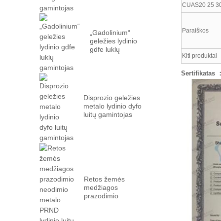
CUAS20 25 3
Paraiškos
„Gadolinium“
geležies lydinio
gdfe luklų
Kiti produktai
gamintojas
Sertifikatas 
Disprozio geležies
metalo lydinio dyfo
luitų gamintojas
Retos žemės
medžiagos
prazodimio
neodimio metalo
prn ...