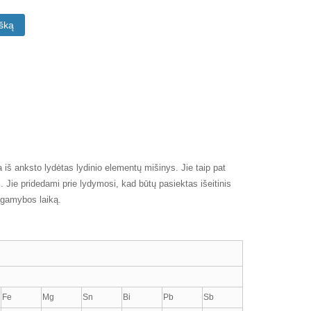
išką
yra iš anksto lydėtas lydinio elementų mišinys. Jie taip pat
s. Jie pridedami prie lydymosi, kad būtų pasiektas išeitinis
r gamybos laiką.
Fe
Mg
Sn
Bi
Pb
Sb