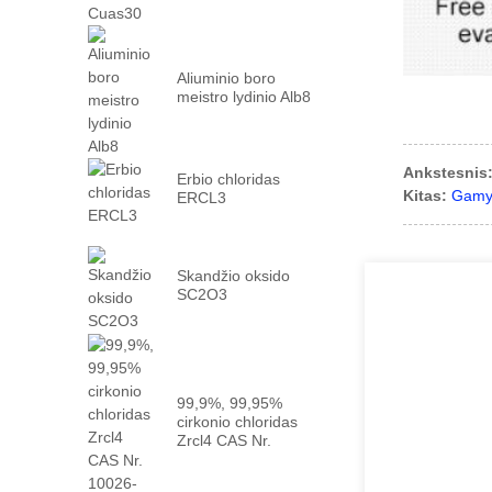
Aliuminio boro
meistro lydinio Alb8
Ankstesnis
Erbio chloridas
Kitas:
Gamyk
ERCL3
Skandžio oksido
SC2O3
99,9%, 99,95%
cirkonio chloridas
Zrcl4 CAS Nr.
10026 -...