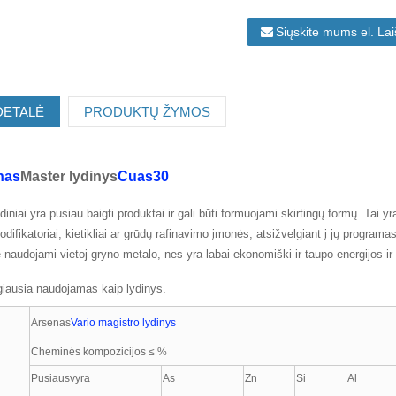
Siųskite mums el. La
DETALĖ
PRODUKTŲ ŽYMOS
nas
Master lydinys
Cuas30
ydiniai yra pusiau baigti produktai ir gali būti formuojami skirtingų formų. Tai 
difikatoriai, kietikliai ar grūdų rafinavimo įmonės, atsižvelgiant į jų programa
e naudojami vietoj gryno metalo, nes yra labai ekonomiški ir taupo energijos i
iausia naudojamas kaip lydinys.
Arsenas
Vario magistro lydinys
Cheminės kompozicijos ≤ %
Pusiausvyra
As
Zn
Si
Al