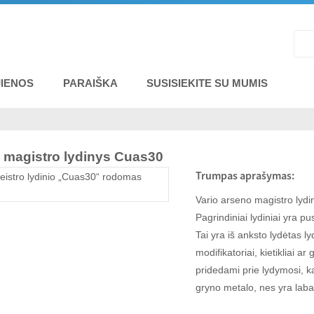
IENOS
PARAIŠKA
SUSISIEKITE SU MUMIS
o magistro lydinys Cuas30
Trumpas aprašymas:
Vario arseno magistro lyd
Pagrindiniai lydiniai yra pu
Tai yra iš anksto lydėtas l
modifikatoriai, kietikliai a
pridedami prie lydymosi, ka
gryno metalo, nes yra laba