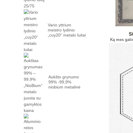
Vario yttrium
meistro lydinio
„cuy20“ metalo luitai
Ką mes gali
Aukšto grynumo
99% -99,9%
niobium metalinė
juosta su
gamyklomis ...