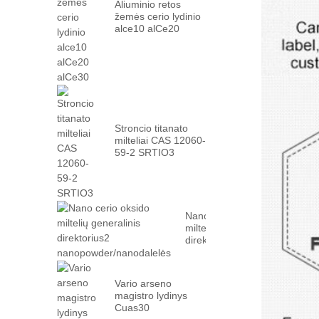
Aliuminio retos
žemės cerio lydinio
alce10 alCe20
alCe30
Stroncio titanato
milteliai CAS 12060-
59-2 SRTIO3
Nano cerio oksido
miltelių generalinis
direktorius2
nanopowder/nanodalelės
Vario arseno
magistro lydinys
Cuas30