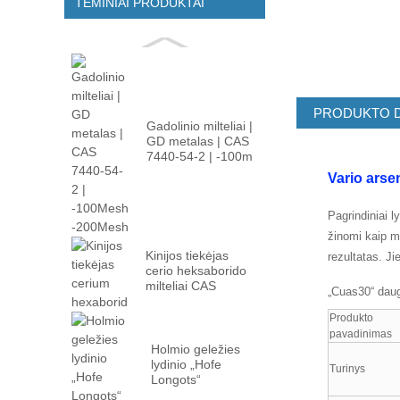
TEMINIAI PRODUKTAI
PRODUKTO 
Gadolinio milteliai |
GD metalas | CAS
7440-54-2 | -100m
...
Vario arse
Pagrindiniai l
žinomi kaip mo
Kinijos tiekėjas
rezultatas. Ji
cerio heksaborido
milteliai CAS
„Cuas30“ daug
12008-02 ...
Produkto
pavadinimas
Holmio geležies
lydinio „Hofe
Turinys
Longots“
gamintojas