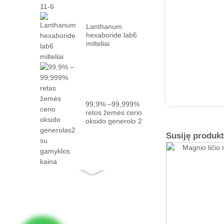
Lanthanum
hexaboride lab6
milteliai
99,9% –99,999%
retos žemės cerio
oksido generolo 2
su faktu ...
Susiję produkt