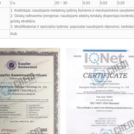
0
Cu
20 ~ 30
0,03
0,02
0,05
1. Kietintojai: naudojami metalinių lydinių fizinėms ir mechaninėms savybėms
2. Grūdų rafinavimo įrenginiai: naudojami atskirų kristalų dispersijai kontr
grūdų struktūra.
3. Modifikatoriai ir specialūs lydiniai: paprastai naudojami stiprumui, lankst
Kub.
：