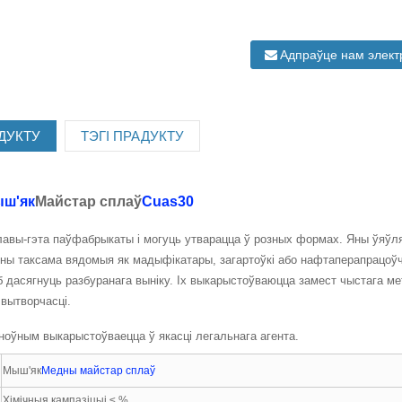
Адпраўце нам элек
ДУКТУ
ТЭГІ ПРАДУКТУ
ш'як
Майстар сплаў
Cuas30
лавы-гэта паўфабрыкаты і могуць утварацца ў розных формах. Яны ўяўл
ны таксама вядомыя як мадыфікатары, загартоўкі або нафтаперапрацоўч
б дасягнуць разбуранага выніку. Іх выкарыстоўваюцца замест чыстага ме
 вытворчасці.
оўным выкарыстоўваецца ў якасці легальнага агента.
Мыш'як
Медны майстар сплаў
Хімічныя кампазіцыі ≤ %