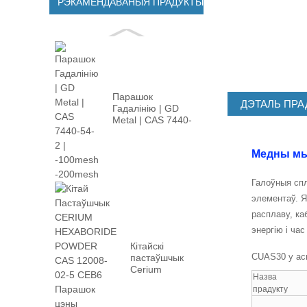
РЭКАМЕНДАВАНЫЯ ПРАДУКТЫ
Парашок
ДЭТАЛЬ ПРА
Гадалінію | GD
Metal | CAS 7440-
54-2 | -100 м ...
Медны мы
Галоўныя сп
элементаў. Я
расплаву, ка
энергію і час
Кітайскі
CUAS30 у асн
пастаўшчык
Cerium
Назва
Hexaboride
прадукту
Powder CAS
12008-02 ...