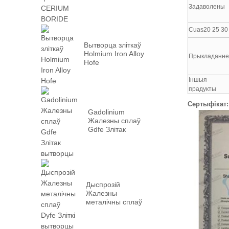
Задаволены
Cuas20 25 30
Вытворца зліткаў
Holmium Iron Alloy
Прыкладанн
Hofe
Іншыя
прадукты
Сертыфікат:
Gadolinium
Жалезны сплаў
Gdfe Злітак
вытворцы
Дыспрозій
Жалезны
металічны сплаў
Dyfe Зліткі
вытворцы