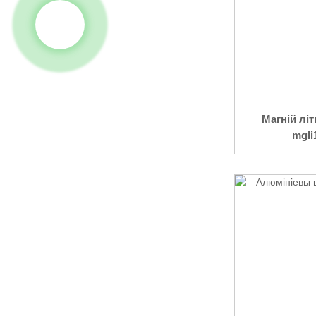
Магній лі
mgli