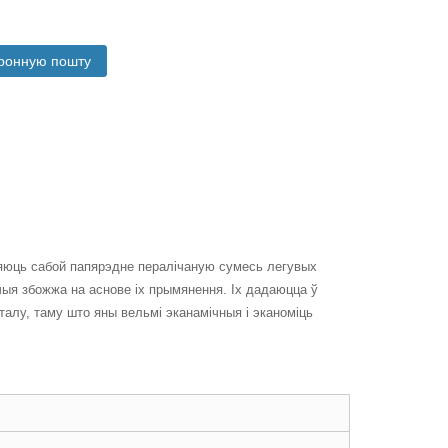
тронную пошту
яюць сабой папярэдне пералічаную сумесь легувых
ыя збожжа на аснове іх прымянення. Іх дадаюцца ў
талу, таму што яны вельмі эканамічныя і эканоміць