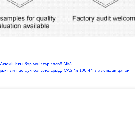
Алюмініевы бор майстар сплаў Alb8
рычныя пастаўкі бензілхларыду CAS № 100-44-7 з лепшай цаной