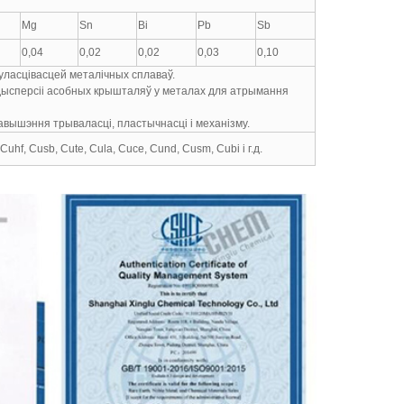
Mg
Sn
Bi
Pb
Sb
0,04
0,02
0,02
0,03
0,10
уласцівасцей металічных сплаваў.
дысперсіі асобных крышталяў у металах для атрымання
вышэння трываласці, пластычнасці і механізму.
Cuhf, Cusb, Cute, Cula, Cuce, Cund, Cusm, Cubi і г.д.