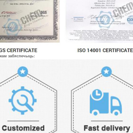
жам забяспечыць: