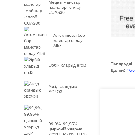
Медны майстар
-майстар -сплаў
CUAS30
Алюмініевы бор
майстар сплаў
Alb8
Папярэдні:
Эрбій хларыд ercl3
Далей:
Фаб
Аксід скандыю
SC2O3
99,9%, 99,95%
цырконій хларыд
Zrcl4 CAS № 10026