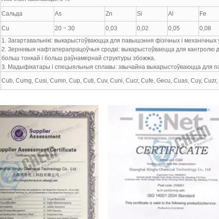
Сальда
As
Zn
Si
Al
Fe
Cu
20 ~ 30
0,03
0,02
0,05
0,08
1. Загартавальнікі: выкарыстоўваюцца для павышэння фізічных і механічных 
2. Зерневыя нафтаперапрацоўчыя сродкі: выкарыстоўваецца для кантролю 
е
больш тонкай і больш раўнамернай структуры збожжа.
3. Мадыфікатары і спецыяльныя сплавы: звычайна выкарыстоўваюцца для па
Cub, Cumg, Cusi, Cumn, Cup, Cuti, Cuv, Cuni, Cucr, Cufe, Gecu, Cuas, Cuy, Cuzr, 