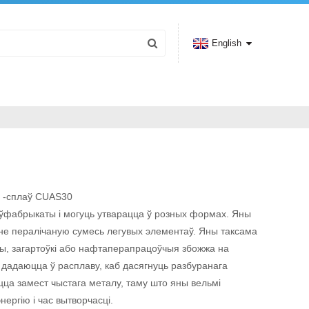
English
 -сплаў CUAS30
ўфабрыкаты і могуць утварацца ў розных формах. Яны
е пералічаную сумесь легувых элементаў. Яны таксама
ы, загартоўкі або нафтаперапрацоўчыя збожжа на
 дадаюцца ў расплаву, каб дасягнуць разбуранага
цца замест чыстага металу, таму што яны вельмі
нергію і час вытворчасці.