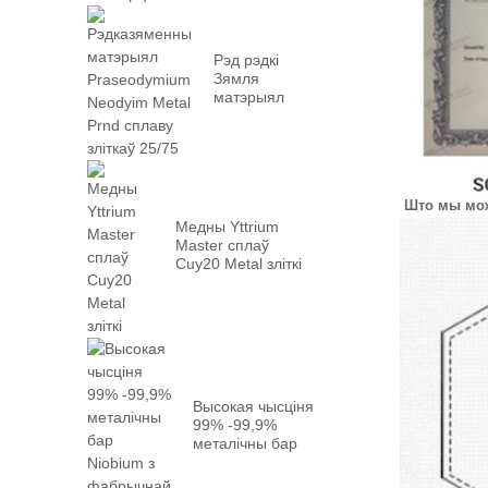
Рэд рэдкі
Зямля
матэрыял
praseodymium
neodyium
metal prn ...
Што мы мо
Медны Yttrium
Master сплаў
Cuy20 Metal зліткі
Высокая чысціня
99% -99,9%
металічны бар
Niobium з
фабрыкай ...