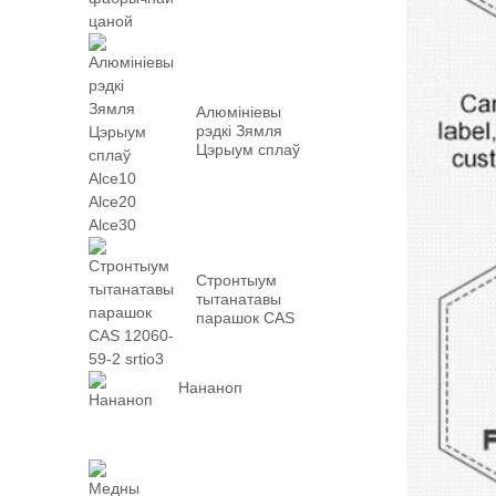
Алюмініевы
рэдкі Зямля
Цэрыум сплаў
Alce10 Alce20
Alce30
Стронтыум
тытанатавы
парашок CAS
12060-59-2
srtio3
Нананоп