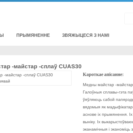
НЫ
ПРЫМЯНЕННЕ
ЗВЯЖЫЦЕСЯ З НАМІ
тар -майстар -сплаў CUAS30
Кароткае апісанне:
Медны майстар -майстар
Галоўныя сплавы-гэта па
ўяўляюць сабой папярэдн
вядомыя як мадыфікатар
аснове іх прымянення. Іх
выніку. Іх выкарыстоўваю
эканамічныя і эканоміць э