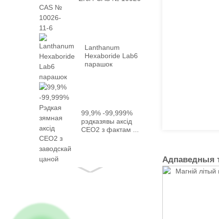
--...
Lanthanum
Hexaboride Lab6
парашок
99,9% -99,999%
рэдказявы аксід
CEO2 з фактам ...
Адпаведныя 