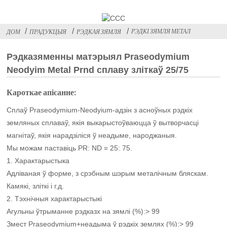
РЭДКІ ЗЯМЛЯ МЕТАЛ
ДОМ
ПРАДУКЦЫЯ
РЭДКАЯ ЗЯМЛЯ
Рэдказяменны матэрыял Praseodymium
Neodyim Metal Prnd сплаву зліткаў 25/75
Кароткае апісанне:
Сплаў Praseodymium-Neodyium-адзін з асноўных рэдкіх
земляных сплаваў, якія выкарыстоўваюцца ў вытворчасці
магнітаў, якія нарадзіліся ў неадыме, народжаныя.
Мы можам паставіць PR: ND = 25: 75.
1. Характарыстыка
Адліваная ў форме, з срэбным шэрым металічным бляскам.
Камякі, зліткі і г.д.
2. Тэхнічныя характарыстыкі
Агульны ўтрыманне рэдказх на зямлі (%):> 99
Змест Praseodymium+неадыма ў рэдкіх землях (%):> 99