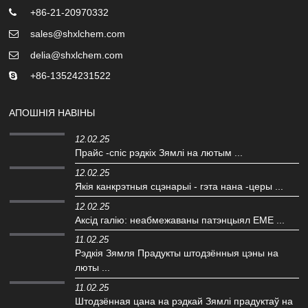
+86-21-20970332
sales@shxlchem.com
delia@shxlchem.com
+86-13524231522
АПОШНІЯ НАВІНЫ
12.02.25
Прайс -спіс рэдкіх Зямлі на лютым ...
12.02.25
Якія канкрэтныя сцэнарыі - гэта нана -церы ...
12.02.25
Аксід галію: неабмежаваны патэнцыял EME ...
11.02.25
Рэдкія Зямля Прадукты штодзённыя цэны на
люты ...
11.02.25
Штодзённая цана на рэдкай Зямлі прадуктаў на