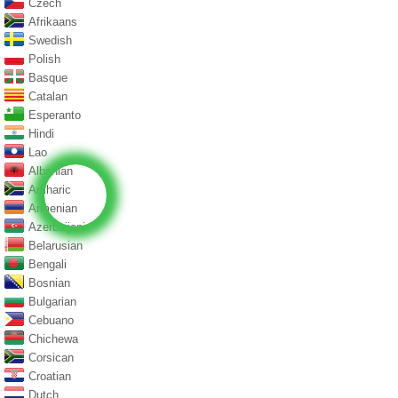
Czech
Afrikaans
Swedish
Polish
Basque
Catalan
Esperanto
Hindi
Lao
Albanian
Amharic
Armenian
Azerbaijani
Belarusian
Bengali
Bosnian
Bulgarian
Cebuano
Chichewa
Corsican
Croatian
Dutch