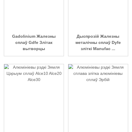
Gadolinium Жалезны
Дыспрозій Жалезны
сплаў Gdfe Злітак
металічны сплаў Dyfe
вытворцы
зліткі Manufac ...