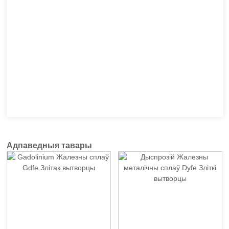
Адпаведныя тавары