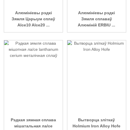
Алюмініевы рэдкі
Алюмініевы рэдкі
Зямля Цэрыум сплаў
Зямля сплаваў
Alce10 Alce20 ...
Алюміній ERBIU ...
Рэдкая зямная сплава
Вытворца зліткаў
мішатальная ла/ce
Holmium Iron Alloy Hofe