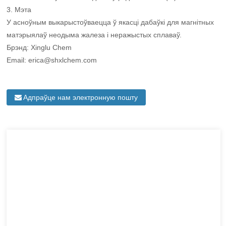
3. Мэта
У асноўным выкарыстоўваецца ў якасці дабаўкі для магнітных
матэрыялаў неодыма жалеза і неражыстых сплаваў.
Брэнд: Xinglu Chem
Email: erica@shxlchem.com
Адпраўце нам электронную пошту