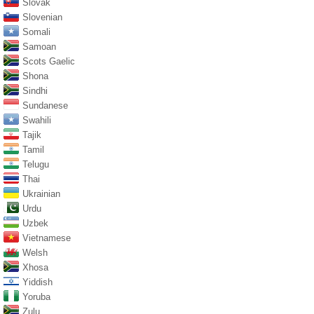
Slovak
Slovenian
Somali
Samoan
Scots Gaelic
Shona
Sindhi
Sundanese
Swahili
Tajik
Tamil
Telugu
Thai
Ukrainian
Urdu
Uzbek
Vietnamese
Welsh
Xhosa
Yiddish
Yoruba
Zulu