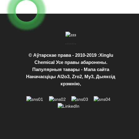
© Аўтарскае права - 2010-2019 :Xinglu
Chemical Усе правы абаронены.
Папулярныя тавары
-
Мапа сайта
Наначасціцы Al2o3
,
Zro2
,
Му3
,
Дыяксід
крэмнію
,