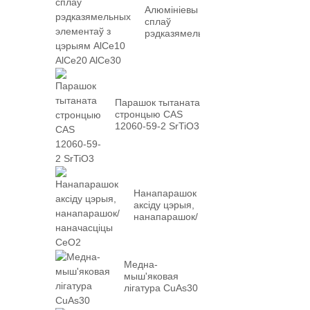
Алюмініевы
сплаў
рэдказямельных
элементаў з
цэрыям AlCe10
AlCe20 AlCe30
Парашок тытаната
стронцыю CAS
12060-59-2 SrTiO3
Нанапарашок
аксіду цэрыя,
нанапарашок/
наначасціцы
CeO2
Медна-
мыш'яковая
лігатура CuAs30