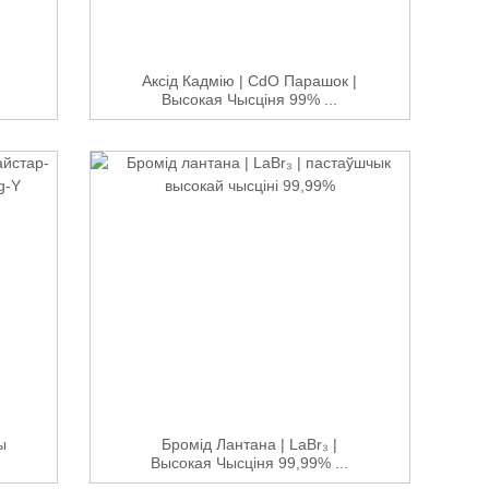
Аксід Кадмію | CdO Парашок |
Высокая Чысціня 99% ...
ы
Бромід Лантана | LaBr₃ |
Высокая Чысціня 99,99% ...