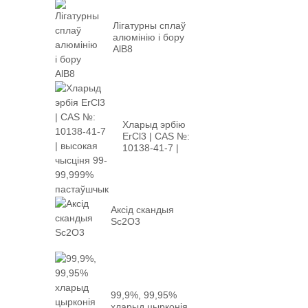
Лігатурны сплаў
алюмінію і бору
AlB8
Хларыд эрбію
ErCl3 | CAS №:
10138-41-7 |
высокая...
Аксід скандыя
Sc2O3
99,9%, 99,95%
хларыд цырконія