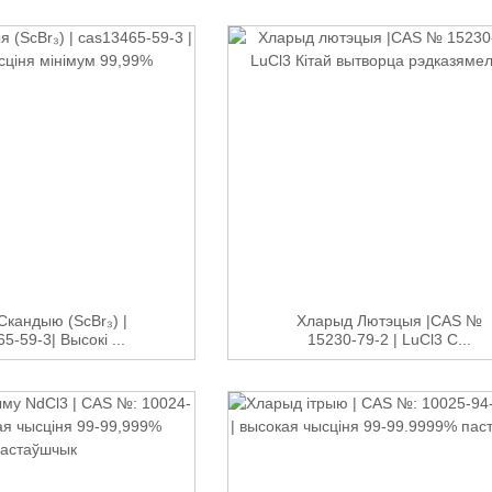
Скандыю (ScBr₃) |
Хларыд Лютэцыя |CAS №
5-59-3| Высокі ...
15230-79-2 | LuCl3 C...