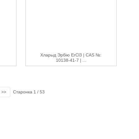
Хларыд Эрбію ErCl3 | CAS №:
10138-41-7 | ...
>>
Старонка 1 / 53