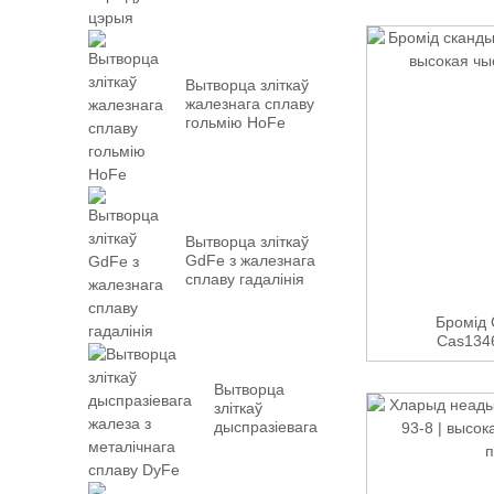
Вытворца зліткаў
жалезнага сплаву
гольмію HoFe
Вытворца зліткаў
GdFe з жалезнага
сплаву гадалінія
Бромід 
Cas1346
Вытворца
зліткаў
дыспразіевага
жалеза з
металічнага
сплаву DyFe