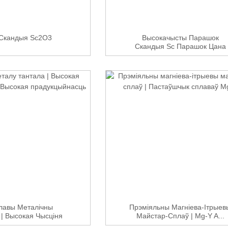
 Скандыя Sc2O3
Высокачысты Парашок
Скандыя Sc Парашок Цана
CAS ...
лавы Металічны
Прэміяльны Магніева-Ітрыев
| Высокая Чысціня
Майстар-Сплаў | Mg-Y A...
% | Высокая ...