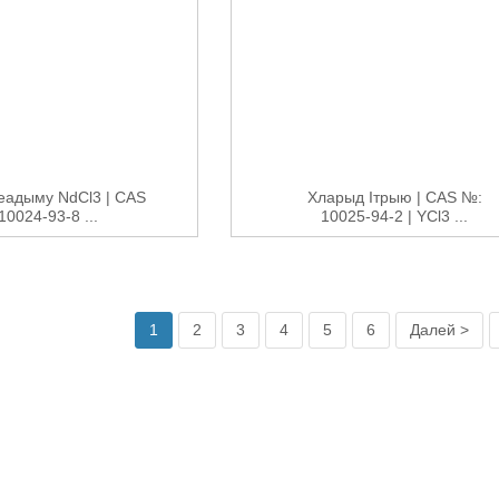
еадыму NdCl3 | CAS
Хларыд Ітрыю | CAS №:
10024-93-8 ...
10025-94-2 | YCl3 ...
1
2
3
4
5
6
Далей >