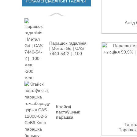
РЭКАМЕНДАВАНЫЯ ТАВАРЫ
Аксід
Парашок гадалінія
| Метал Gd | CAS
7440-54-2 | -100
мг...
Кітайскі
пастаўшчык
парашка
гексаборыду
Танта
цэрыя CAS
Парашок 
12008-02...
99,9