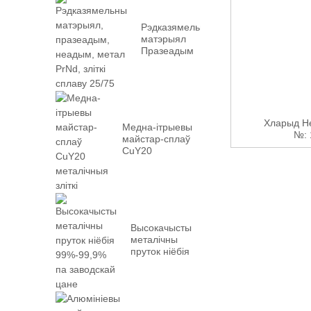
Рэдказямельны
матэрыял
Празеадым
Неадым Метал
PrN...
Хларыд Н
Медна-ітрыевы
№: 
майстар-сплаў
CuY20
металічныя зліткі
Высокачысты
металічны
пруток ніёбія
99%-99,9% з
заводскім...