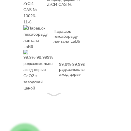
ZrCl4 CAS №
10026-...
Парашок
гексаборыду
лантана LaB6
99,9%-99,999%
рэдказямельны
аксід цэрыя
CeO2 з
фактычна...