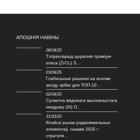
АПОШНІЯ НАВІНЫ
08/04/25
Тэтрахларыд цырконія прэміум-
класа (ZrCl₄) S...
03/04/25
Глабальныя рашэнні на аснове
аксіду эрбію для ТОП-10...
02/04/25
Сусветна вядомага высокачыстага
неадыму (III) O...
31/03/25
Кітайскі рынак рэдказямельных
элементаў, сакавік 2025 г.:
стратэгія...