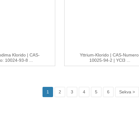
dima Klorido | CAS-
Yttrium-Klorido | CAS-Numero
: 10024-93-8 ...
10025-94-2 | YCl3 ...
1
2
3
4
5
6
Sekva >