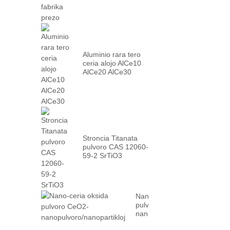
fabriko ...
Aluminio rara tero
ceria alojo AlCe10
AlCe20 AlCe30
Stroncia Titanata
pulvoro CAS 12060-
59-2 SrTiO3
Nano-ceria oksida
pulvoro CeO2-
nanopulvoro/nanopartikloj