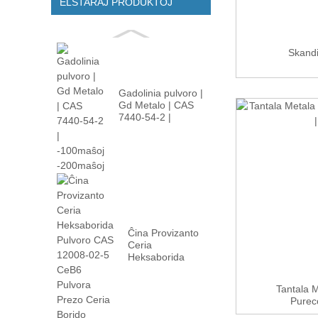
ELSTARAJ PRODUKTOJ
Skand
Gadolinia pulvoro |
Gd Metalo | CAS
7440-54-2 |
-100m...
Ĉina Provizanto
Ceria
Heksaborida
Pulvoro CAS
12008-02...
Tantala M
Pureco