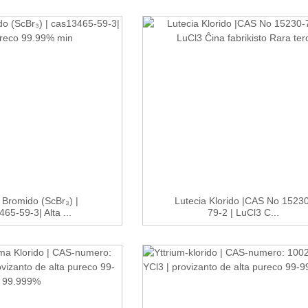
 Bromido (ScBr₃) |
Lutecia Klorido |CAS No 15230
65-59-3| Alta ...
79-2 | LuCl3 C...