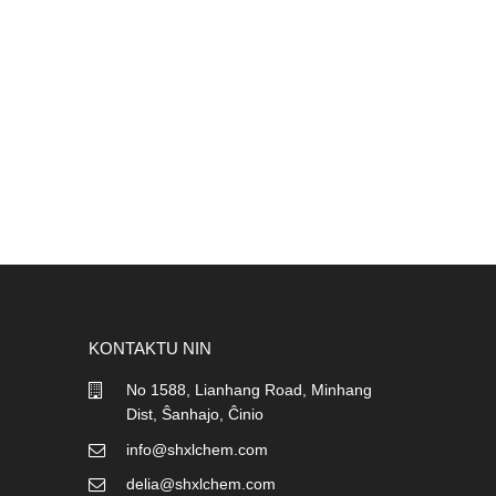
KONTAKTU NIN
No 1588, Lianhang Road, Minhang
Dist, Ŝanhajo, Ĉinio
info@shxlchem.com
delia@shxlchem.com