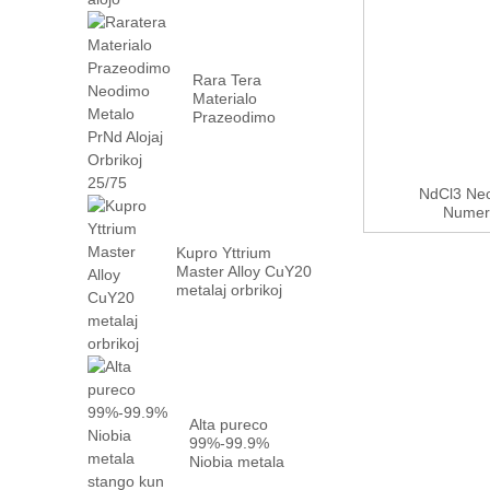
Rara Tera
Materialo
Prazeodimo
Neodimo Metalo
PrN...
NdCl3 Neo
Numero
Kupro Yttrium
Master Alloy CuY20
metalaj orbrikoj
Alta pureco
99%-99.9%
Niobia metala
stango kun