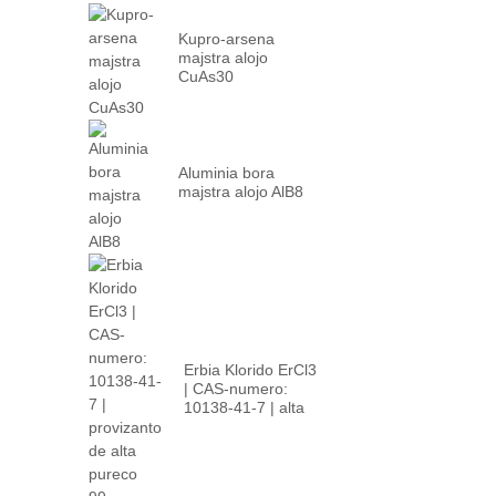
Kupro-arsena
majstra alojo
CuAs30
Aluminia bora
majstra alojo AlB8
Erbia Klorido ErCl3
| CAS-numero:
10138-41-7 | alta
p...