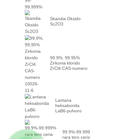
Skandia Oksido
Sc2O3
99.9%, 99.95%
Zirkonia klorido
ZrCl4 CAS-numero
10026-...
Lantana
heksaborida
LaB6-pulvoro
99.9%-99.999%
rara tero ceria