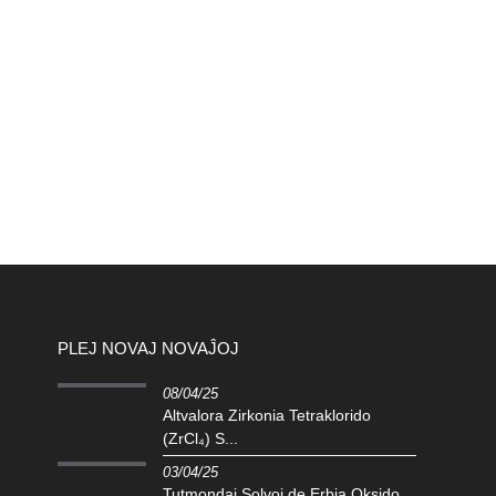
PLEJ NOVAJ NOVAĴOJ
08/04/25
Altvalora Zirkonia Tetraklorido
(ZrCl₄) S...
03/04/25
Tutmondaj Solvoj de Erbia Oksido