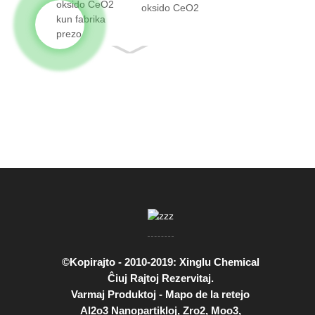
oksido CeO2
kun fakto...
©Kopirajto - 2010-2019: Xinglu Chemical
Ĉiuj Rajtoj Rezervitaj.
Varmaj Produktoj
-
Mapo de la retejo
Al2o3 Nanopartikloj
,
Zro2
,
Moo3
,