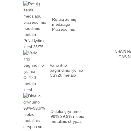
Retųjų žemių
medžiaga
Prazeodimis
Neodimis
Metalas PrN...
NdCl3 Ne
CAS Nr
Vario itrio
pagrindinio lydinio
CuY20 metalo
luitai
Didelio grynumo
99%-99,9% niobio
metalinis strypas
su gamykliniu...