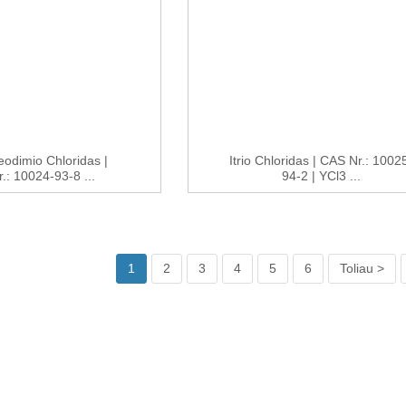
odimio Chloridas |
Itrio Chloridas | CAS Nr.: 1002
.: 10024-93-8 ...
94-2 | YCl3 ...
1
2
3
4
5
6
Toliau >