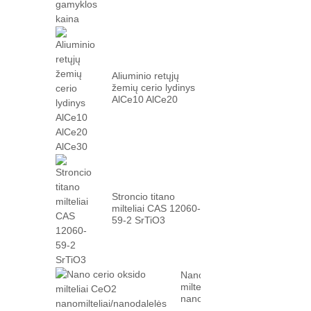
Aliuminio retųjų
žemių cerio lydinys
AlCe10 AlCe20
AlCe30
Stroncio titano
milteliai CAS 12060-
59-2 SrTiO3
Nano cerio oksido
milteliai CeO2
nanomilteliai/nanodalelės