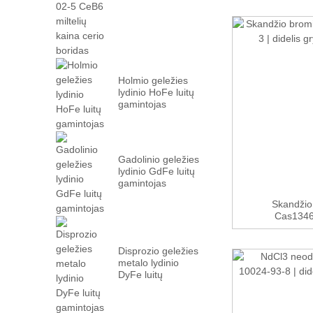
milteliai CAS
12008-02...
Holmio geležies
lydinio HoFe luitų
gamintojas
Gadolinio geležies
lydinio GdFe luitų
gamintojas
Skandžio
Cas13465
Disprozio geležies
metalo lydinio
DyFe luitų
gamintojas