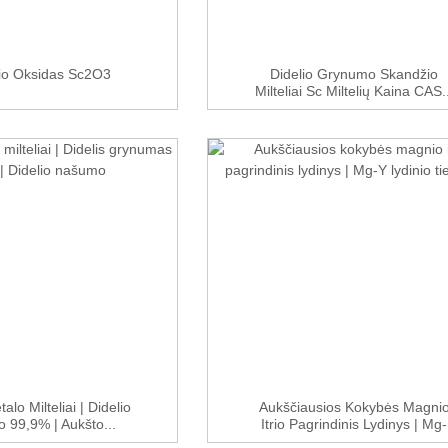
io Oksidas Sc2O3
Didelio Grynumo Skandžio
Milteliai Sc Miltelių Kaina CAS..
alo Milteliai | Didelio
Aukščiausios Kokybės Magni
 99,9% | Aukšto...
Itrio Pagrindinis Lydinys | Mg-
Y...