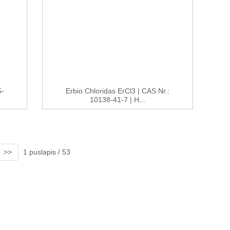
5-
Erbio Chloridas ErCl3 | CAS Nr.:
10138-41-7 | H...
>>
1 puslapis / 53