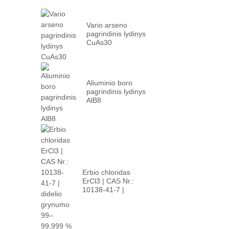
Vario arseno
pagrindinis lydinys
CuAs30
Aliuminio boro
pagrindinis lydinys
AlB8
Erbio chloridas
ErCl3 | CAS Nr.:
10138-41-7 |
aukššto...