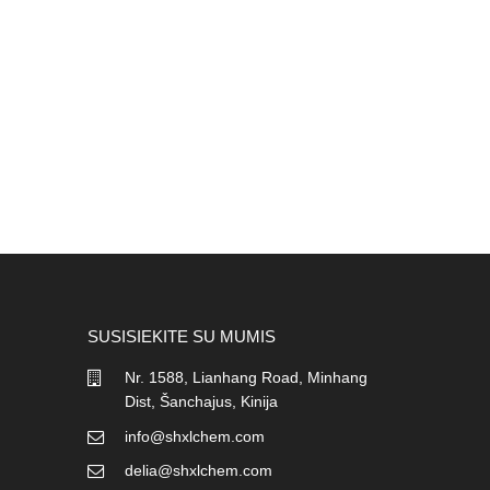
SUSISIEKITE SU MUMIS
Nr. 1588, Lianhang Road, Minhang
Dist, Šanchajus, Kinija
info@shxlchem.com
delia@shxlchem.com