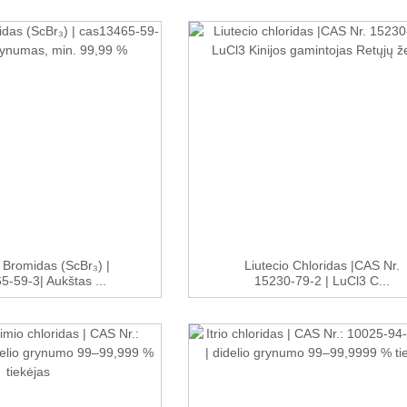
 Bromidas (ScBr₃) |
Liutecio Chloridas |CAS Nr.
-59-3| Aukštas ...
15230-79-2 | LuCl3 C...