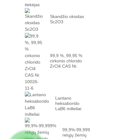
Skandžio oksidas
Sc2O3
99,9 %, 99,95 %
cirkonio chlorido
ZrCl4 CAS Nr.
10026-...
Lantano
heksaborido
LaB6 milteliai
99,9%-99,999%
retųjų žemių