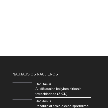
NAUJAUSIOS NAUJIENOS
2025-04-08
Aukščiausios kokybės cirkonio
tetrachloridas (ZrCl₄)...
2025-04-03
Pasauliniai erbio oksido sprendimai