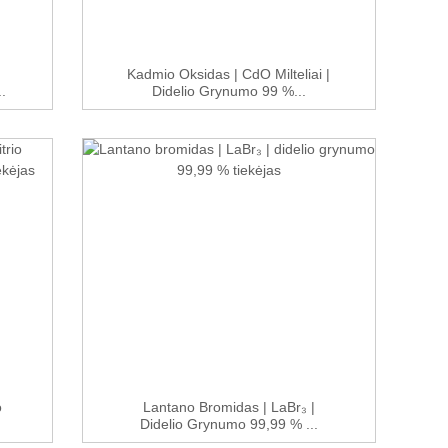
Kadmio Oksidas | CdO Milteliai |
.
Didelio Grynumo 99 %...
o
Lantano Bromidas | LaBr₃ |
Didelio Grynumo 99,99 % ...