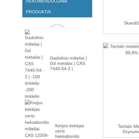
REKOMENDUOJAMI
PRODUKTAI
Skandž
Gadolinio milteliai |
Gd metalas | CAS
7440-54-2 |
-100m...
Kinijos tiekėjas
Tantalo Met
cerio
Grynumo
heksaborido