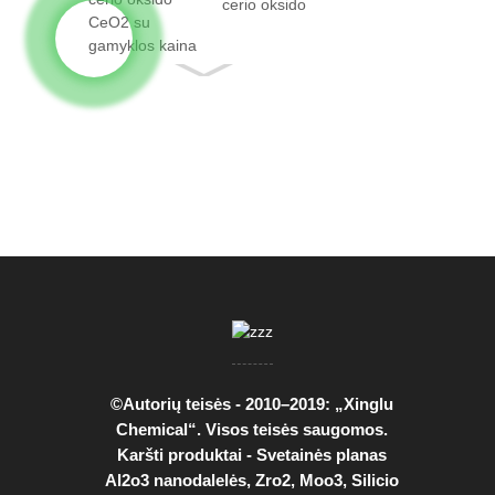
cerio oksido
CeO2 su
faktais...
©Autorių teisės - 2010–2019: „Xinglu
Chemical“. Visos teisės saugomos.
Karšti produktai
-
Svetainės planas
Al2o3 nanodalelės
,
Zro2
,
Moo3
,
Silicio