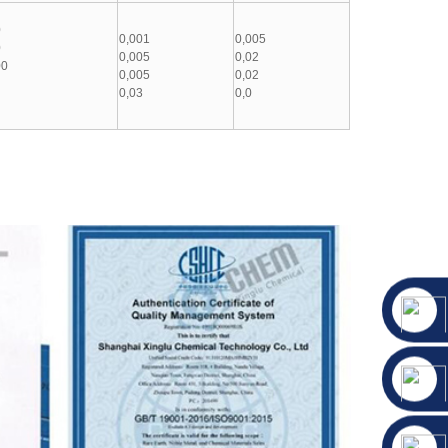
0
0,001
0,005
0
0,005
0,02
00
0,005
0,02
0,03
0,0