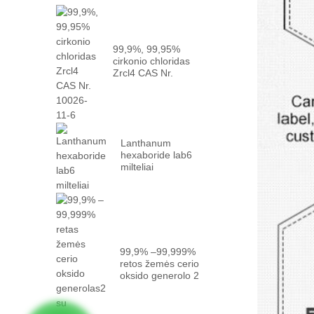
99,9%, 99,95%
cirkonio chloridas
Zrcl4 CAS Nr.
10026 -...
Lanthanum
hexaboride lab6
milteliai
99,9% –99,999%
retos žemės cerio
oksido generolo 2
su faktu ...