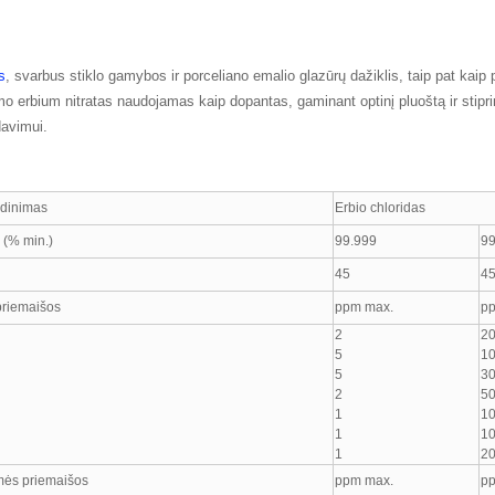
s
, svarbus stiklo gamybos ir porceliano emalio glazūrų dažiklis, taip pat kai
mo erbium nitratas naudojamas kaip dopantas, gaminant optinį pluoštą ir stipri
avimui.
adinimas
Erbio chloridas
(% min.)
99.999
99
45
4
priemaišos
ppm max.
p
2
2
5
1
5
3
2
5
1
1
1
1
1
2
mės priemaišos
ppm max.
p