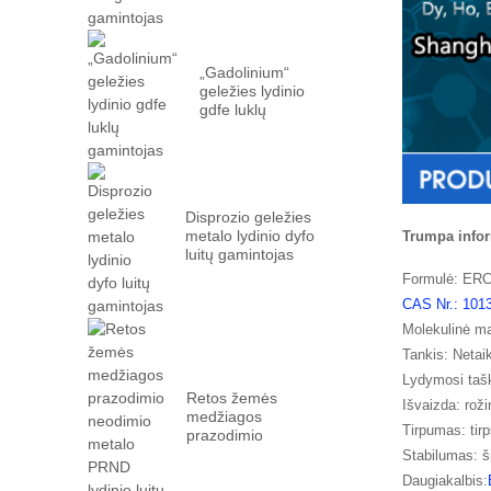
„Gadolinium“
geležies lydinio
gdfe luklų
gamintojas
Disprozio geležies
metalo lydinio dyfo
Trumpa infor
luitų gamintojas
Formulė: ER
CAS Nr.: 101
Molekulinė ma
Tankis: Neta
Lydymosi taš
Retos žemės
Išvaizda: roži
medžiagos
Tirpumas: tirp
prazodimio
neodimio metalo
Stabilumas: š
prn ...
Daugiakalbis: