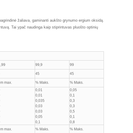
p pagrindinė žaliava, gaminanti aukšto grynumo ergium oksidą.
ntuvą. Tai ypač naudinga kaip stiprintuvas pluošto optinių
,99
99,9
99
5
45
45
pm max.
% Maks.
% Maks.
0
0,01
0,05
0
0,01
0,1
0
0,035
0,3
0
0,03
0,3
0
0,03
0,5
0
0,05
0,1
0
0,1
0,8
pm max.
% Maks.
% Maks.