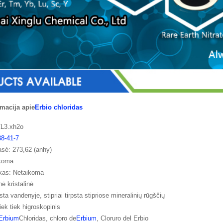
macija apie
Erbio chloridas
CL3.xh2o
38-41-7
sė: 273,62 (anhy)
ikoma
kas: Netaikoma
nė kristalinė
sta vandenyje, stipriai tirpsta stipriose mineralinių rūgščių
iek tiek higroskopinis
Erbium
Chloridas, chloro de
Erbium
, Cloruro del Erbio