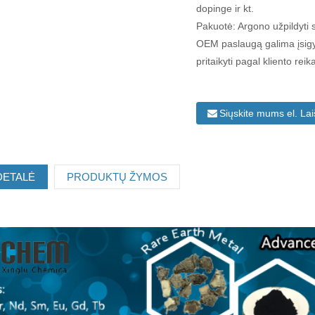
dopinge ir kt.
Pakuotė: Argono užpildyti st
OEM paslaugą galima įsigyti
pritaikyti pagal kliento rei
Siųskite mums el. La
DETALĖ
PRODUKTŲ ŽYMOS