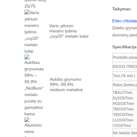
Taikymas:
Erbio chlorida
Vario yttrium
Didelio grynu
meistro lydinio
duomenų perd
„cuy20“ metalo luitai
Specifikacija
Produkto pav
ER2O3 /TREO 
Treo (% min.)
Aukšto grynumo
99% -99,9%
Retos žemės 
niobium metalinė
TB4o7/Treo
juosta su
Dy2O3/Treo
gamyklomis ...
HO2O3/Treo
TM2O3/Treo
YB2O3/Treo
LU2O3/Treo
Y2O3/Treo
Ne retarūs že