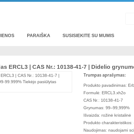
IENOS
PARAIŠKA
SUSISIEKITE SU MUMIS
das ERCL3 | CAS Nr.: 10138-41-7 | Didelio grynu
Trumpas aprašymas:
Produkto pavadinimas: Erb
Formulė: ERCL3.xh2o
CAS Nr.: 10138-41-7
Grynumas: 99–99,999%
Išvaizda: rožinė kristalinė
Produkto charakteristikos
Naudojimas: naudojami scint