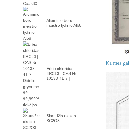
Aliuminio boro
meistro lydinio Alb8
Ką mes gal
Erbio chloridas
ERCL3 | CAS Nr.:
10138-41-7 |
Aukštas P ...
Skandžio oksido
SC2O3