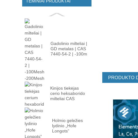
TEMINIAI PRODUKTAI
Gadolinio milteliai |
GD metalas | CAS
7440-54-2 | -100m
...
PRODUKTO 
Kinijos tiekėjas
cerio heksaborido
milteliai CAS
12008-02 ...
Holmio geležies
lydinio „Hofe
Longots“
gamintojas