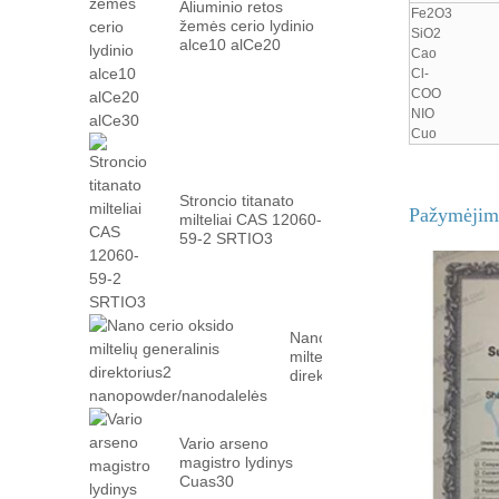
Aliuminio retos
Fe2O3
žemės cerio lydinio
SiO2
alce10 alCe20
Cao
alCe30
Cl-
COO
NIO
Cuo
Stroncio titanato
Pažymėjim
milteliai CAS 12060-
59-2 SRTIO3
Nano cerio oksido
miltelių generalinis
direktorius2
nanopowder/nanodalelės
Vario arseno
magistro lydinys
Cuas30