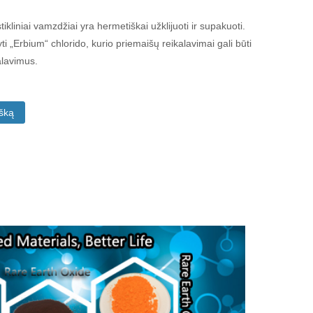
ikliniai vamzdžiai yra hermetiškai užklijuoti ir supakuoti.
 „Erbium“ chlorido, kurio priemaišų reikalavimai gali būti
kalavimus.
išką