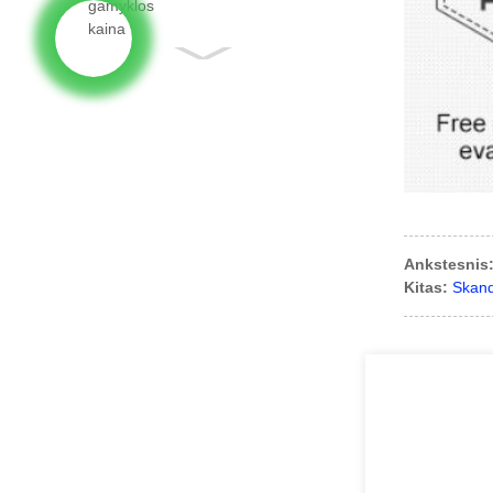
Ankstesnis
Kitas:
Skand