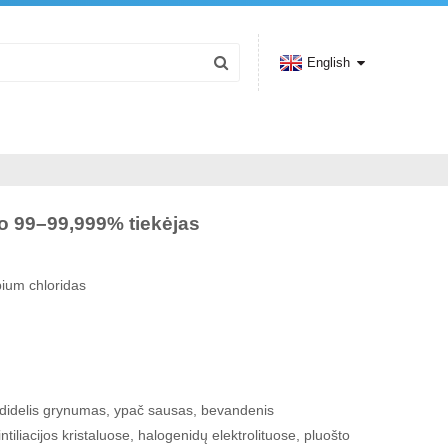
English
mo 99–99,999% tiekėjas
ium chloridas
: didelis grynumas, ypač sausas, bevandenis
iliacijos kristaluose, halogenidų elektrolituose, pluošto