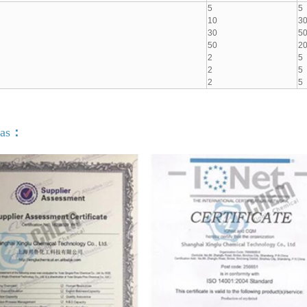
5
5
10
3
30
5
50
2
2
5
2
5
2
5
as
：