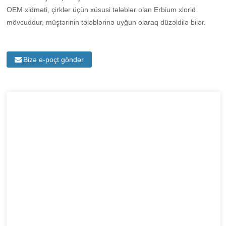
OEM xidməti, çirklər üçün xüsusi tələblər olan Erbium xlorid
mövcuddur, müştərinin tələblərinə uyğun olaraq düzəldilə bilər.
Bizə e-poçt göndər