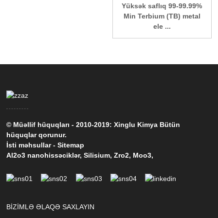
Yüksək saflıq 99-99.99%
Min Terbium (TB) metal
ele ...
© Müəllif hüquqları - 2010-2019: Xinglu Kimya Bütün
hüquqlar qorunur.
İsti məhsullar
-
Sitemap
Al2o3 nanohissəciklər
,
Silisium
,
Zro2
,
Moo3
,
BIZIMLƏ ƏLAQƏ SAXLAYIN