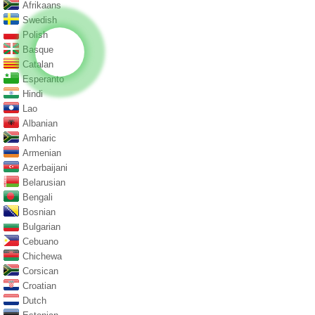
Afrikaans
Swedish
Polish
Basque
Catalan
Esperanto
Hindi
Lao
Albanian
Amharic
Armenian
Azerbaijani
Belarusian
Bengali
Bosnian
Bulgarian
Cebuano
Chichewa
Corsican
Croatian
Dutch