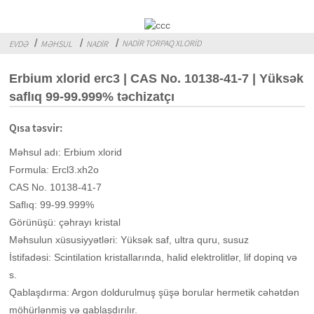
NADIR TORPAQ XLORID
EVDƏ
MƏHSUL
NADIR
Erbium xlorid erc3 | CAS No. 10138-41-7 | Yüksək
saflıq 99-99.999% təchizatçı
Qısa təsvir:
Məhsul adı: Erbium xlorid
Formula: Ercl3.xh2o
CAS No. 10138-41-7
Saflıq: 99-99.999%
Görünüşü: çəhrayı kristal
Məhsulun xüsusiyyətləri: Yüksək saf, ultra quru, susuz
İstifadəsi: Scintilation kristallarında, halid elektrolitlər, lif dopinq və
s.
Qablaşdırma: Argon doldurulmuş şüşə borular hermetik cəhətdən
möhürlənmiş və qablaşdırılır.