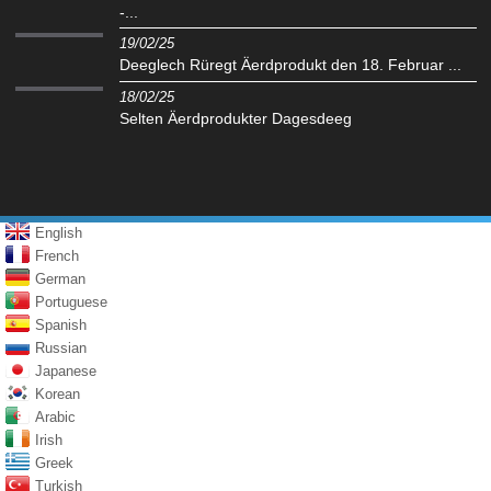
-...
19/02/25
Deeglech Rüregt Äerdprodukt den 18. Februar ...
18/02/25
Selten Äerdprodukter Dagesdeeg
English
French
German
Portuguese
Spanish
Russian
Japanese
Korean
Arabic
Irish
Greek
Turkish