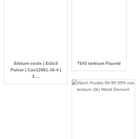
Erbium oxide | Er2o3
Tbf3 terbium Fluorid
Pulver | Cas12061-16-4 |
3 ...