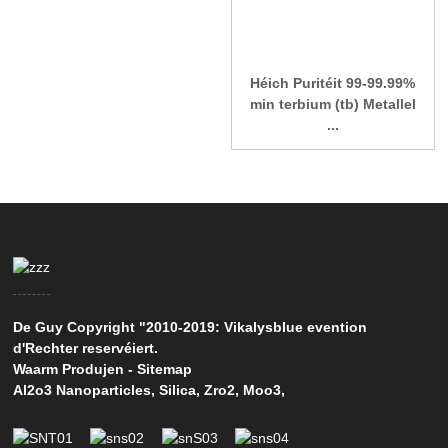
Héich Puritéit 99-99.99%
min terbium (tb) Metallel
...
De Guy Copyright "2010-2019: Vikalysblue evention
d'Rechter reservéiert.
Waarm Produjen
-
Sitemap
Al2o3 Nanoparticles
,
Silica
,
Zro2
,
Moo3
,