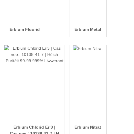
Erbium Fluorid
Erbium Metal
Erbium Chlorid Erl3 |
Erbium Nitrat
Cas nee.: 10138-41-7 | H