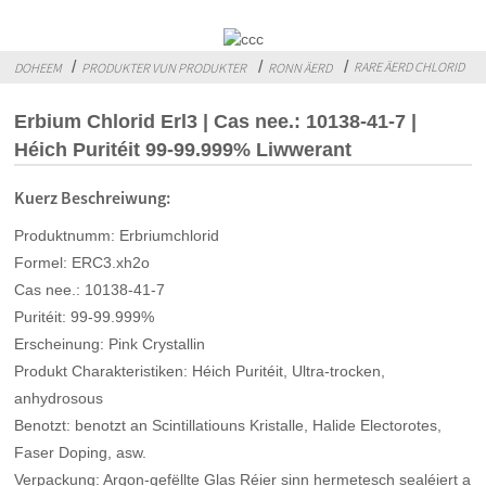
RARE ÄERD CHLORID
DOHEEM
PRODUKTER VUN PRODUKTER
RONN ÄERD
Erbium Chlorid Erl3 | Cas nee.: 10138-41-7 |
Héich Puritéit 99-99.999% Liwwerant
Kuerz Beschreiwung:
Produktnumm: Erbriumchlorid
Formel: ERC3.xh2o
Cas nee.: 10138-41-7
Puritéit: 99-99.999%
Erscheinung: Pink Crystallin
Produkt Charakteristiken: Héich Puritéit, Ultra-trocken,
anhydrosous
Benotzt: benotzt an Scintillatiouns Kristalle, Halide Electorotes,
Faser Doping, asw.
Verpackung: Argon-gefëllte Glas Réier sinn hermetesch sealéiert a