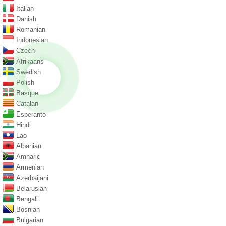
Italian
Danish
Romanian
Indonesian
Czech
Afrikaans
Swedish
Polish
Basque
Catalan
Esperanto
Hindi
Lao
Albanian
Amharic
Armenian
Azerbaijani
Belarusian
Bengali
Bosnian
Bulgarian