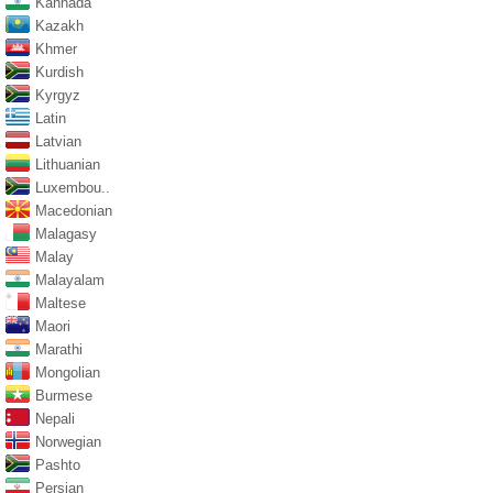
Kannada
Kazakh
Khmer
Kurdish
Kyrgyz
Latin
Latvian
Lithuanian
Luxembou..
Macedonian
Malagasy
Malay
Malayalam
Maltese
Maori
Marathi
Mongolian
Burmese
Nepali
Norwegian
Pashto
Persian