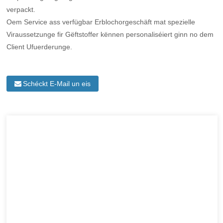
verpackt.
Oem Service ass verfügbar Erblochorgeschäft mat spezielle
Viraussetzunge fir Gëftstoffer kënnen personaliséiert ginn no dem
Client Ufuerderunge.
Schéckt E-Mail un eis