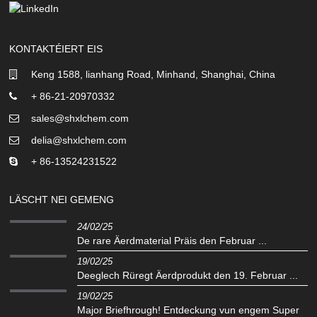
KONTAKTÉIERT EIS
Keng 1588, lianhang Road, Minhand, Shanghai, China
+ 86-21-20970332
sales@shxlchem.com
delia@shxlchem.com
+ 86-13524231522
LÄSCHT NEI GEMENG
24/02/25
De rare Äerdmaterial Präis den Februar ...
19/02/25
Deeglech Rüregt Äerdprodukt den 19. Februar ...
19/02/25
Major Briefhrough! Entdeckung vun engem Super