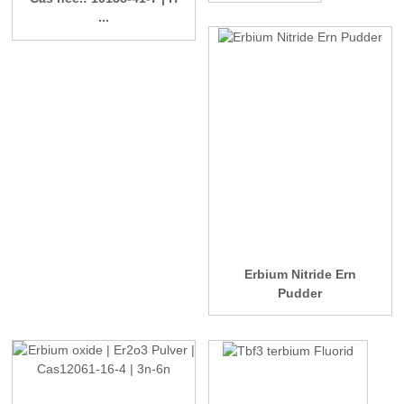
...
Erbium Nitride Ern
Pudder