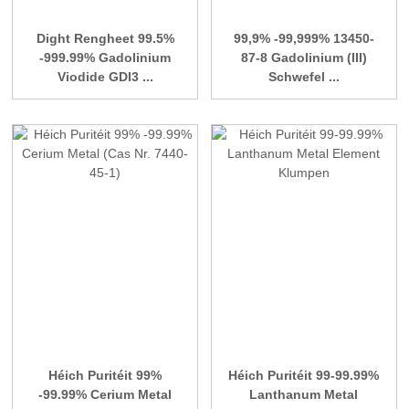
Dight Rengheet 99.5%
99,9% -99,999% 13450-
-999.99% Gadolinium
87-8 Gadolinium (III)
Viodide GDI3 ...
Schwefel ...
Héich Puritéit 99%
Héich Puritéit 99-99.99%
-99.99% Cerium Metal
Lanthanum Metal