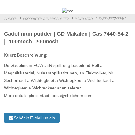
RARE ÄERDMETALL
DOHEEM
PRODUKTER VUN PRODUKTER
RONN ÄERD
Gadoliniumpudder | GD Makalen | Cas 7440-54-2
| -100mesh -200mesh
Kuerz Beschreiwung:
De Gadolinium POWDER spillt eng bedeitend Roll a
Magnéitikaterial, Nulearapplikatiounen, an Elektroliker, hir
Sécherheet a Wichtegkeet a Wichtegkeet a Wichtegkeet a
Wichtegkeet a Wichtegkeet aneniséieren.
More details pls contact: erica@shxlchem.com
Schéckt E-Mail un eis