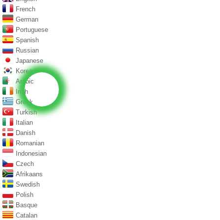
French
German
Portuguese
Spanish
Russian
Japanese
Korean
Arabic
Irish
Greek
Turkish
Italian
Danish
Romanian
Indonesian
Czech
Afrikaans
Swedish
Polish
Basque
Catalan