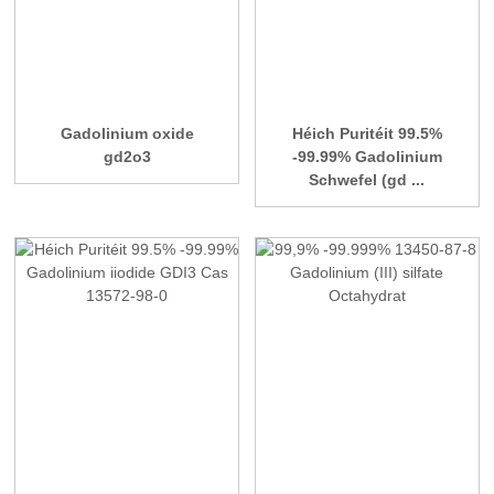
Gadolinium oxide
Héich Puritéit 99.5%
gd2o3
-99.99% Gadolinium
Schwefel (gd ...