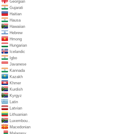
Georgian
Gujarati
Haitian
Hausa
Hawaiian
Hebrew
Hmong
Hungarian
Icelandic
Igbo
Javanese
Kannada
Kazakh
Khmer
Kurdish
Kyrgyz
Latin
Latvian
Lithuanian
Luxembou..
Macedonian
Malagasy