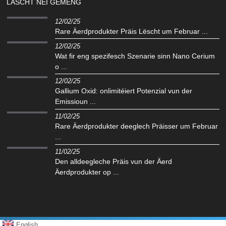
LÄSCHT NEI GEMENG
12/02/25
Rare Äerdprodukter Präis Lëscht um Februar ...
12/02/25
Wat fir eng spezifesch Szenarie sinn Nano Cerium
o ...
12/02/25
Gallium Oxid: onlimitéiert Potenzial vun der
Emissioun ...
11/02/25
Rare Äerdprodukter deeglech Präisser um Februar
...
11/02/25
Den alldeegleche Präis vun der Äerd
Äerdprodukter op ...
English