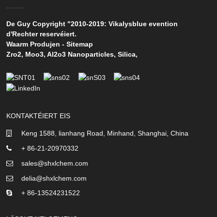
De Guy Copyright "2010-2019: Vikalysblue evention
d'Rechter reservéiert.
Waarm Produjen
-
Sitemap
Zro2
,
Moo3
,
Al2o3 Nanoparticles
,
Silica
,
KONTAKTÉIERT EIS
Keng 1588, lianhang Road, Minhand, Shanghai, China
+ 86-21-20970332
sales@shxlchem.com
delia@shxlchem.com
+ 86-13524231522