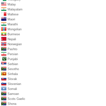
Malay
Malayalam
Maltese
Maori
Marathi
Mongolian
Burmese
Nepali
Norwegian
Pashto
Persian
Punjabi
Serbian
Sesotho
Sinhala
Slovak
Slovenian
Somali
Samoan
Scots Gaelic
Shona