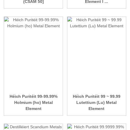
(CSAM 50]
Element l ...
Héich Puritéit 99-99.99%
Héich Puritéit 99 ~ 99.99
Holmium (ho) Metal
Lutettium (Lu) Metal
Element
Element