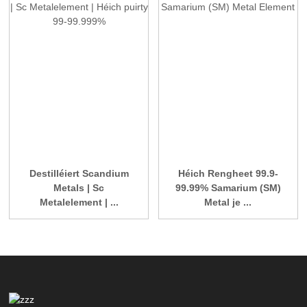
Destilléiert Scandium
Héich Rengheet 99.9-
Metals | Sc
99.99% Samarium (SM)
Metalelement | ...
Metal je ...