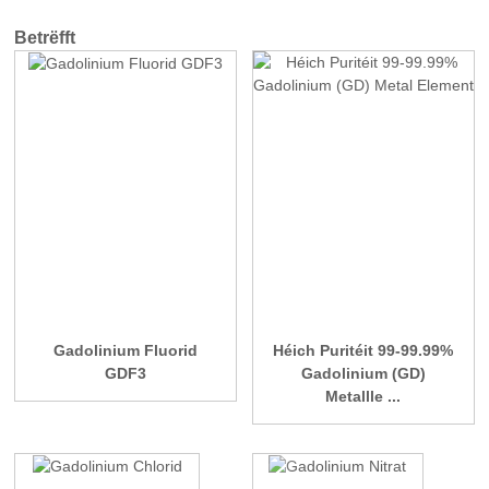
Betrëfft
Gadolinium Fluorid
Héich Puritéit 99-99.99%
GDF3
Gadolinium (GD)
Metallle ...