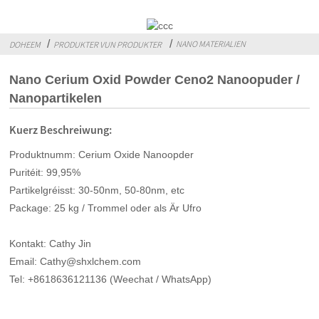
NANO MATERIALIEN
DOHEEM
PRODUKTER VUN PRODUKTER
Nano Cerium Oxid Powder Ceno2 Nanoopuder /
Nanopartikelen
Kuerz Beschreiwung:
Produktnumm: Cerium Oxide Nanoopder
Puritéit: 99,95%
Partikelgréisst: 30-50nm, 50-80nm, etc
Package: 25 kg / Trommel oder als Är Ufro
Kontakt: Cathy Jin
Email: Cathy@shxlchem.com
Tel: +8618636121136 (Weechat / WhatsApp)