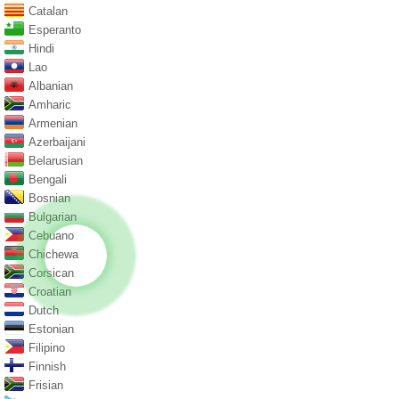
Catalan
Esperanto
Hindi
Lao
Albanian
Amharic
Armenian
Azerbaijani
Belarusian
Bengali
Bosnian
Bulgarian
Cebuano
Chichewa
Corsican
Croatian
Dutch
Estonian
Filipino
Finnish
Frisian