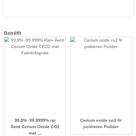
Betrëfft
99,9% -99.9999% rar
Cerium oxide co2 fir
Äerd Cerium Oxide CO2
poléieren Pudder
mat ...