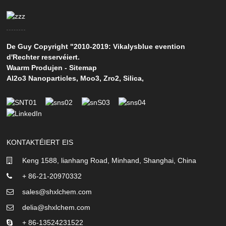
De Guy Copyright "2010-2019: Vikalysblue evention
d'Rechter reservéiert.
Waarm Produjen
-
Sitemap
Al2o3 Nanoparticles
,
Moo3
,
Zro2
,
Silica
,
KONTAKTÉIERT EIS
Keng 1588, lianhang Road, Minhand, Shanghai, China
+ 86-21-20970332
sales@shxlchem.com
delia@shxlchem.com
+ 86-13524231522