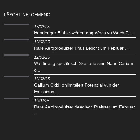
LÄSCHT NEI GEMENG
17/02/25
Hearlenger Etable-wéden eng Woch vu Woch 7, ...
12/02/25
Rare Äerdprodukter Präis Lëscht um Februar ...
12/02/25
Wat fir eng spezifesch Szenarie sinn Nano Cerium
o ...
12/02/25
Gallium Oxid: onlimitéiert Potenzial vun der
Emissioun ...
11/02/25
Rare Äerdprodukter deeglech Präisser um Februar
...