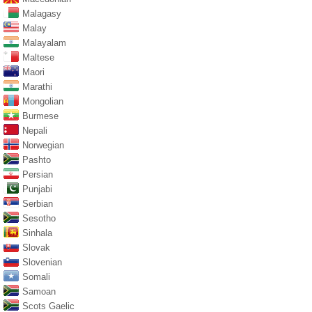
Malagasy
Malay
Malayalam
Maltese
Maori
Marathi
Mongolian
Burmese
Nepali
Norwegian
Pashto
Persian
Punjabi
Serbian
Sesotho
Sinhala
Slovak
Slovenian
Somali
Samoan
Scots Gaelic