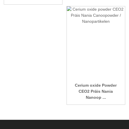
Cerium oxide Powder
CEO2 Präis Nania
Nanoop ...