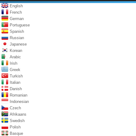
English
French
German
Portuguese
Spanish
Russian
Japanese
Korean
Arabic
Irish
Greek
Turkish
Italian
Danish
Romanian
Indonesian
Czech
Afrikaans
Swedish
Polish
Basque