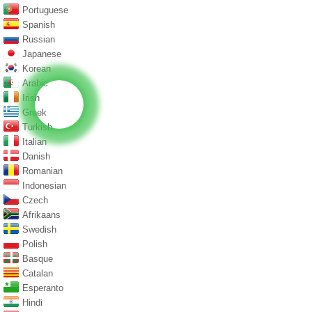
Portuguese
Spanish
Russian
Japanese
Korean
Arabic
Irish
Greek
Turkish
Italian
Danish
Romanian
Indonesian
Czech
Afrikaans
Swedish
Polish
Basque
Catalan
Esperanto
Hindi