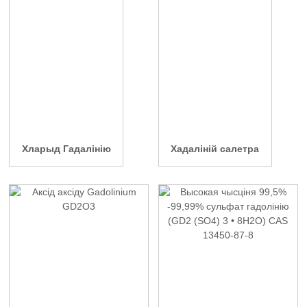
Хларыд Гадалінію
Хадаліній салетра