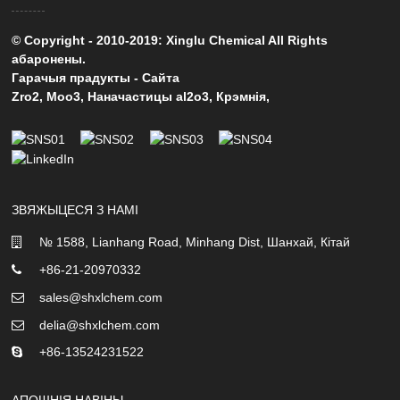
© Copyright - 2010-2019: Xinglu Chemical All Rights
абаронены.
Гарачыя прадукты
-
Сайта
Zro2
,
Moo3
,
Наначастицы al2o3
,
Крэмнія
,
ЗВЯЖЫЦЕСЯ З НАМІ
№ 1588, Lianhang Road, Minhang Dist, Шанхай, Кітай
+86-21-20970332
sales@shxlchem.com
delia@shxlchem.com
+86-13524231522
АПОШНІЯ НАВІНЫ