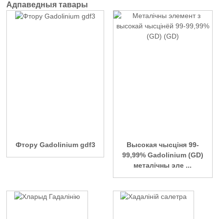
Адпаведныя тавары
Фтору Gadolinium gdf3
Высокая чысціня 99-
99,99% Gadolinium (GD)
металічны эле ...