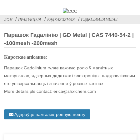
РЭДКІ ЗЯМЛЯ МЕТАЛ
ДОМ
ПРАДУКЦЫЯ
РЭДКАЯ ЗЯМЛЯ
Парашок Гадалінію | GD Metal | CAS 7440-54-2 |
-100mesh -200mesh
Кароткае апісанне:
Парашок Gadolinium гуляе важную ролю ў магнітных
матэрыялах, ядзерных дадатках і электроніцы, падкрэсліваючы
яго універсальнасць і значэнне ў розных галінах.
More details pls contact: erica@shxlchem.com
Адпраўце нам электронную пошту