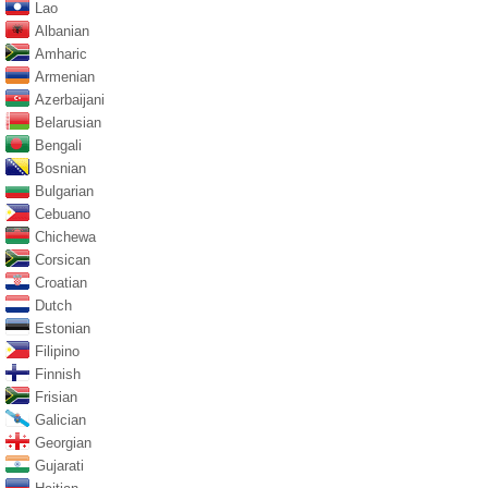
Lao
Albanian
Amharic
Armenian
Azerbaijani
Belarusian
Bengali
Bosnian
Bulgarian
Cebuano
Chichewa
Corsican
Croatian
Dutch
Estonian
Filipino
Finnish
Frisian
Galician
Georgian
Gujarati