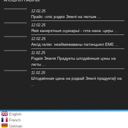
12.02.25
Прайс -спіс рэдкіх Зямлі на лютым ...
12.02.25
Якія канкрэтныя сцэнарыі - гэта нана -церы ...
12.02.25
Аксід галію: неабмежаваны патэнцыял EME ...
11.02.25
Рэдкія Зямля Прадукты штодзённыя цэны на
люты ...
11.02.25
Штодзённая цана на рэдкай Зямлі прадуктаў на
...
English
French
German