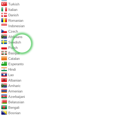
Turkish
Italian
Danish
Romanian
Indonesian
Czech
Afrikaans
Swedish
Polish
Basque
Catalan
Esperanto
Hindi
Lao
Albanian
Amharic
Armenian
Azerbaijani
Belarusian
Bengali
Bosnian