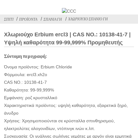
ΧΛΩΡΙΟΎΧΟ ΣΠΆΝΙΟ ΓΗ
ΣΠΊΤΙ
ΠΡΟΪΌΝΤΑ
ΣΠΆΝΙΑ ΓΗ
Χλωριούχο Erbium ercl3 | CAS NO.: 10138-41-7 |
Υψηλή καθαρότητα 99-99,999% Προμηθευτής
Σύντομη περιγραφή:
Όνομα προϊόντος: Erbium Chloride
Φόρμουλα: ercl3.xh2o
CAS NO.: 10138-41-7
Καθαρότητα: 99-99,999%
Εμφάνιση: ροζ κρυσταλλικό
Χαρακτηριστικά προϊόντος: υψηλή καθαρότητα, εξαιρετικά ξηρό,
άνυδρο
Χρήσεις: Χρησιμοποιούνται σε κρύσταλλα σπινθηρισμού,
ηλεκτρολύτες αλογονιδίων, ντόπινγκ ινών κ.λπ.
Συσκευασία: Οι γυάλινες σωλήνες γεμάτες με αργόν είναι ερμητικά