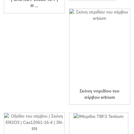
H ...
Σκόνη νιτριδίου του
σέρβου erbium