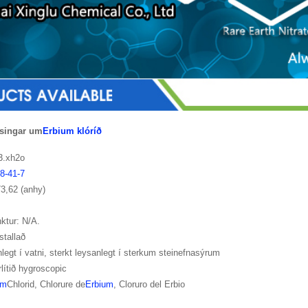
ýsingar um
Erbium klóríð
3.xh2o
8-41-7
3,62 (anhy)
ktur: N/A.
istallað
legt í vatni, sterkt leysanlegt í sterkum steinefnasýrum
rlítið hygroscopic
um
Chlorid, Chlorure de
Erbium
, Cloruro del Erbio