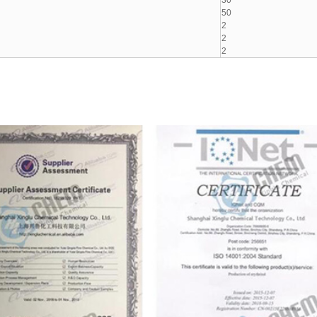
30
50
2
2
2