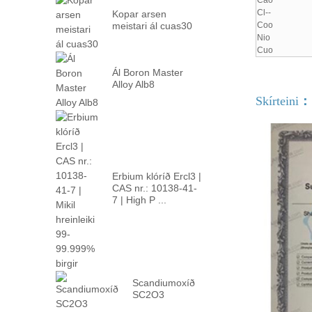
Cao
Cl--
Kopar arsen
meistari ál cuas30
Coo
Nio
Cuo
Ál Boron Master
Alloy Alb8
Skírteini
：
Erbium klóríð Ercl3 |
CAS nr.: 10138-41-
7 | High P ...
Scandiumoxíð
SC2O3