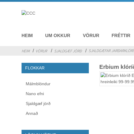
HEIM
UM OKKUR
VÖRUR
FRÉTTIR
SJALDGÆFAR JARÐARKLÓRÍ
HEIM
VÖRUR
SJALDGÆF JÖRÐ
Erbium klóríð
FLOKKAR
Málmblöndur
Nano efni
Sjaldgæf jörð
Annað