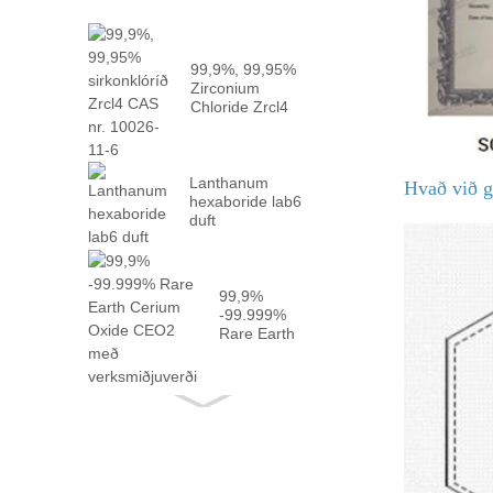
99,9%, 99,95%
Zirconium
Chloride Zrcl4
CAS nr. 10026 -...
Lanthanum
Hvað við g
hexaboride lab6
duft
99,9%
-99.999%
Rare Earth
Cerium Oxide
CEO2 með
staðreynd ...