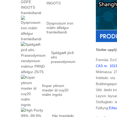
INGOTS
framleiðandi
Dysprosium iron
málm álfelgur
framleiðandi
Stuttar uppl
Sjaldgæft jörð
efni
Formúla: Ercl
praseodymium
neodymium
CAS nr.: 1013
málm prn ...
Mólmassa: 27
Þéttleiki: n/a
Bráðningarpun
Kopar yttrium
master ál cuy20
Útlit: bleikt kr
málm ingots
Leysni: leysan
Stöðugleiki: ö
Fjöltyng:
Erbi
Hár hreinleiki