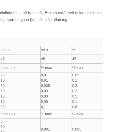
 aðalhráefni til að framleiða Erbium oxíð með mikla hreinleika.
gt sem magnari fyrir ljósleiðaraflutning.
99.99
99.9
99
45
45
45
ppm max.
% max.
% max.
20
0,01
0,05
10
0,01
0,1
30
0,035
0,3
50
0,03
0,3
10
0,03
0,5
10
0,05
0,1
20
0,1
0,8
ppm max.
% max.
% max.
5
30
0,001
0,005