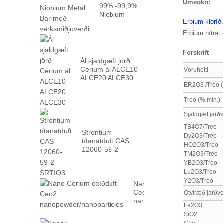
Umsókn:
99% -99,9%
Niobium
Erbium klóríð
málmstöng
með
Erbium nítrat 
verksmiðju ...
Forskrift
Ál sjaldgæft jörð
Cerium ál ALCE10
Vöruheiti
ALCE20 ALCE30
ER2O3 /Treo (
Treo (% mín.)
Sjaldgæf jarðv
TB4O7/Treo
Strontium
Dy2O3/Treo
títanatduft CAS
HO2O3/Treo
12060-59-2
TM2O3/Treo
SRTIO3
YB2O3/Treo
Lu2O3/Treo
Y2O3/Treo
Nano Cerium oxíðduft
Ceo2
Ótvíræð jarðve
nanopowder/nanoparticles
Fe2O3
SiO2