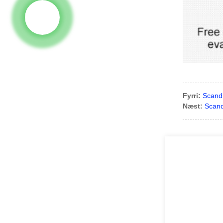
Fyrri:
Scand
Næst:
Scand