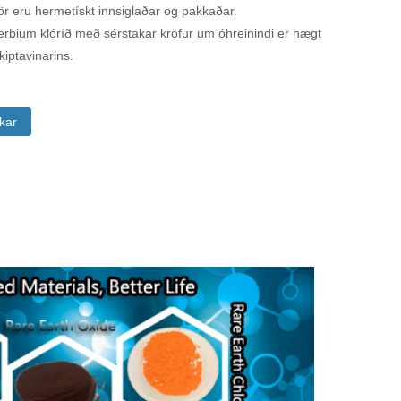
rör eru hermetískt innsiglaðar og pakkaðar.
erbium klóríð með sérstakar kröfur um óhreinindi er hægt
kiptavinarins.
kkar