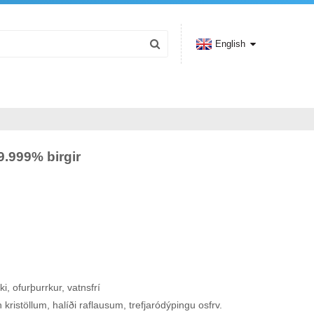
English
99.999% birgir
ki, ofurþurrkur, vatnsfrí
n kristöllum, halíði raflausum, trefjaródýpingu osfrv.