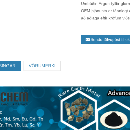
Umbúðir: Argon-fylltir gler
OEM þjónusta er fáanlegt 
að aðlaga eftir kröfum viðs
Sendu tölvupóst til o
SINGAR
VÖRUMERKI