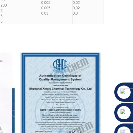
50
0,005
0,02
200
0,005
0,02
5
0,03
0,0
5
5