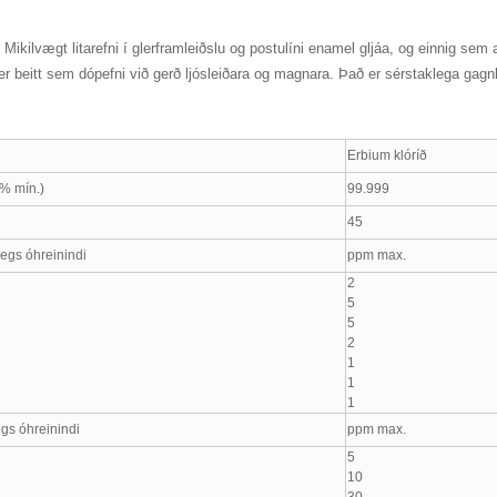
, Mikilvægt litarefni í glerframleiðslu og postulíni enamel gljáa, og einnig sem
er beitt sem dópefni við gerð ljósleiðara og magnara. Það er sérstaklega gagnle
Erbium klóríð
% mín.)
99.999
45
egs óhreinindi
ppm max.
2
5
5
2
1
1
1
gs óhreinindi
ppm max.
5
10