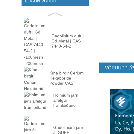
LÖGUN VÖRUR
Gadolinium duft |
Gd Metal | CAS
7440-54-2 |
-100m ...
VÖRUUPPLÝ
Kína birgir Cerium
Hexaboride
Powder CAS
12008-02 ...
Holmium járn
álfelgur
framleiðandi
Gadolinium járn
ál GDFE