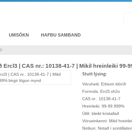
UMSÓKN
HAFÐU SAMBAND
Ð
 Ercl3 | CAS nr.: 10138-41-7 | Mikil hreinleiki 99-
Stutt lýsing:
Vöruheiti: Erbium klóríð
Formúla: Ercl3.xh2o
CAS nr.: 10138-41-7
Hreinleiki: 99-99.999%
Útlit: bleikt kristallað
Vörueinkenni: Mikil hreinlei
Notkun: Notað í scintillatio