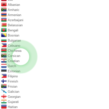
Albanian
Amharic
Armenian
Azerbaijani
Belarusian
Bengali
Bosnian
Bulgarian
Cebuano
Chichewa
Corsican
Croatian
Dutch
Estonian
Filipino
Finnish
Frisian
Galician
Georgian
Gujarati
Haitian