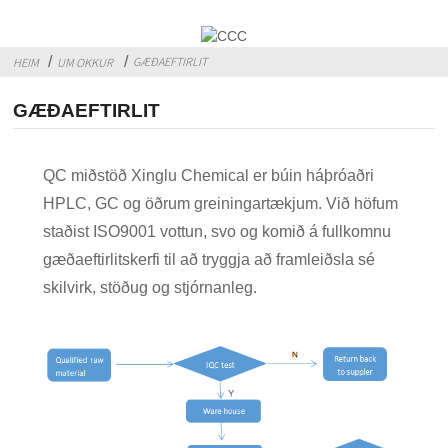
GÆÐAEFTIRLIT
HEIM
UM OKKUR
GÆÐAEFTIRLIT
QC miðstöð Xinglu Chemical er búin háþróaðri
HPLC, GC og öðrum greiningartækjum. Við höfum
staðist ISO9001 vottun, svo og komið á fullkomnu
gæðaeftirlitskerfi til að tryggja að framleiðsla sé
skilvirk, stöðug og stjórnanleg.