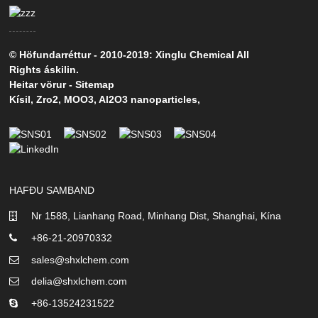
© Höfundarréttur - 2010-2019: Xinglu Chemical All
Rights áskilin.
Heitar vörur
-
Sitemap
Kísil
,
Zro2
,
MOO3
,
Al2O3 nanoparticles
,
HAFÐU SAMBAND
Nr 1588, Lianhang Road, Minhang Dist, Shanghai, Kína
+86-21-20970332
sales@shxlchem.com
delia@shxlchem.com
+86-13524231522