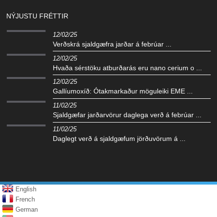
NÝJUSTU FRÉTTIR
12/02/25
Verðskrá sjaldgæfra jarðar á febrúar ...
12/02/25
Hvaða sérstöku atburðarás eru nano cerium o ...
12/02/25
Gallíumoxíð: Ótakmarkaður möguleiki EME ...
11/02/25
Sjaldgæfar jarðarvörur daglega verð á febrúar ...
11/02/25
Daglegt verð á sjaldgæfum jörðuvörum á ...
English
French
German