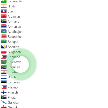
Esperanto
Hindi
Lao
Albanian
Amharic
Armenian
Azerbaijani
Belarusian
Bengali
Bosnian
Bulgarian
Cebuano
Chichewa
Corsican
Croatian
Dutch
Estonian
Filipino
Finnish
Frisian
Galician
Georgian