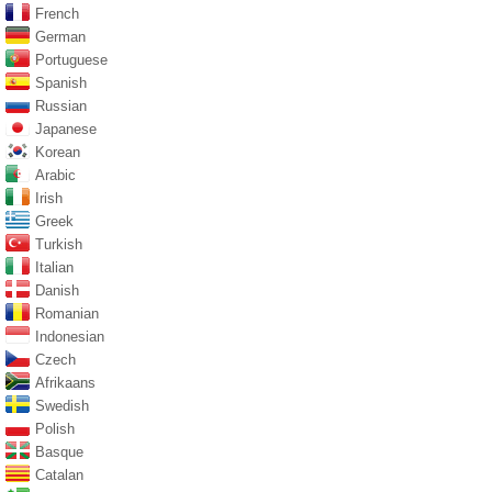
French
German
Portuguese
Spanish
Russian
Japanese
Korean
Arabic
Irish
Greek
Turkish
Italian
Danish
Romanian
Indonesian
Czech
Afrikaans
Swedish
Polish
Basque
Catalan