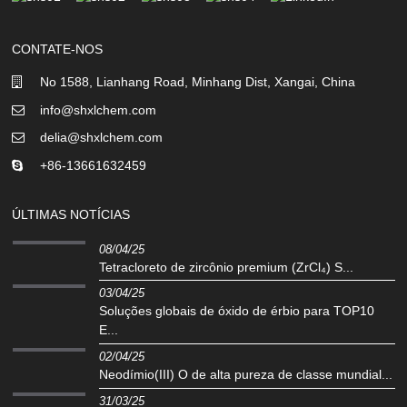
CONTATE-NOS
No 1588, Lianhang Road, Minhang Dist, Xangai, China
info@shxlchem.com
delia@shxlchem.com
+86-13661632459
ÚLTIMAS NOTÍCIAS
08/04/25
Tetracloreto de zircônio premium (ZrCl₄) S...
03/04/25
Soluções globais de óxido de érbio para TOP10
E...
02/04/25
‌Neodímio(III) O de alta pureza de classe mundial...
31/03/25