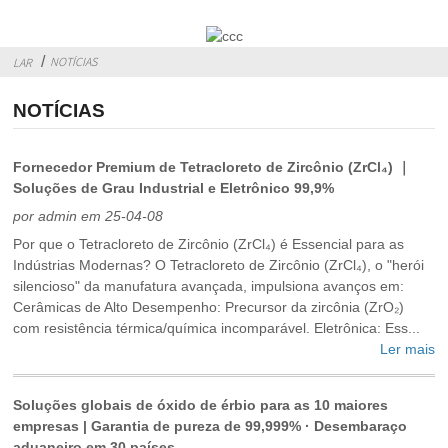
NOTÍCIAS
LAR
NOTÍCIAS
Fornecedor Premium de Tetracloreto de Zircônio (ZrCl₄) ｜
Soluções de Grau Industrial e Eletrônico 99,9%
por admin em 25-04-08
Por que o Tetracloreto de Zircônio (ZrCl₄) é Essencial para as
Indústrias Modernas? O Tetracloreto de Zircônio (ZrCl₄), o "herói
silencioso" da manufatura avançada, impulsiona avanços em:
Cerâmicas de Alto Desempenho: Precursor da zircônia (ZrO₂)
com resistência térmica/química incomparável. Eletrônica: Ess...
Ler mais
Soluções globais de óxido de érbio para as 10 maiores
empresas | Garantia de pureza de 99,999% · Desembaraço
aduaneiro em 30 países