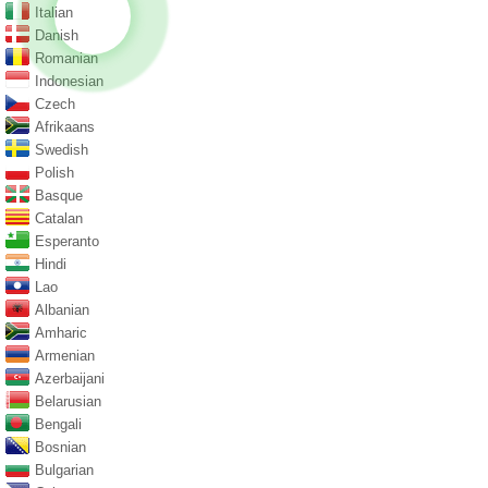
Italian
Danish
Romanian
Indonesian
Czech
Afrikaans
Swedish
Polish
Basque
Catalan
Esperanto
Hindi
Lao
Albanian
Amharic
Armenian
Azerbaijani
Belarusian
Bengali
Bosnian
Bulgarian