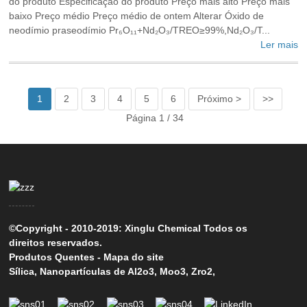
do produto Especificação do produto Preço mais alto Preço mais
baixo Preço médio Preço médio de ontem Alterar Óxido de
neodímio praseodímio Pr₆O₁₁+Nd₂O₃/TREO≥99%,Nd₂O₃/T...
Ler mais
1
2
3
4
5
6
Próximo >
>>
Página 1 / 34
©Copyright - 2010-2019: Xinglu Chemical Todos os
direitos reservados.
Produtos Quentes
-
Mapa do site
Sílica
,
Nanopartículas de Al2o3
,
Moo3
,
Zro2
,