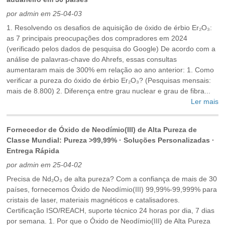
por admin em 25-04-03
1. Resolvendo os desafios de aquisição de óxido de érbio Er₂O₃:
as 7 principais preocupações dos compradores em 2024
(verificado pelos dados de pesquisa do Google) De acordo com a
análise de palavras-chave do Ahrefs, essas consultas
aumentaram mais de 300% em relação ao ano anterior: 1. Como
verificar a pureza do óxido de érbio Er₂O₃? (Pesquisas mensais:
mais de 8.800) 2. Diferença entre grau nuclear e grau de fibra...
Ler mais
Fornecedor de Óxido de Neodímio(III) de Alta Pureza de
Classe Mundial: Pureza >99,99% · Soluções Personalizadas ·
Entrega Rápida
por admin em 25-04-02
Precisa de Nd₂O₃ de alta pureza? Com ​​a confiança de mais de 30
países, fornecemos Óxido de Neodímio(III) 99,99%-99,999% para
cristais de laser, materiais magnéticos e catalisadores.
Certificação ISO/REACH, suporte técnico 24 horas por dia, 7 dias
por semana. ‌1. Por que o Óxido de Neodímio(III) de Alta Pureza