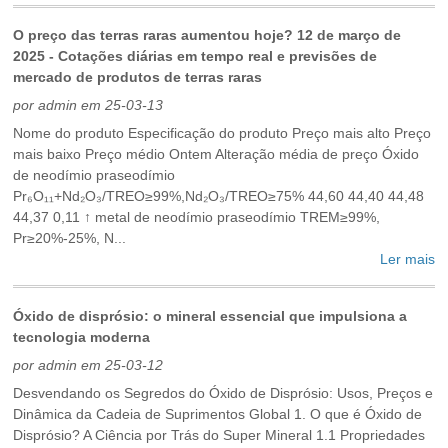
O preço das terras raras aumentou hoje? 12 de março de
2025 - Cotações diárias em tempo real e previsões de
mercado de produtos de terras raras
por admin em 25-03-13
Nome do produto Especificação do produto Preço mais alto Preço
mais baixo Preço médio Ontem Alteração média de preço Óxido
de neodímio praseodímio
Pr₆O₁₁+Nd₂O₃/TREO≥99%,Nd₂O₃/TREO≥75% 44,60 44,40 44,48
44,37 0,11 ↑ metal de neodímio praseodímio TREM≥99%,
Pr≥20%-25%, N...
Ler mais
Óxido de disprósio: o mineral essencial que impulsiona a
tecnologia moderna
por admin em 25-03-12
Desvendando os Segredos do Óxido de Disprósio: Usos, Preços e
Dinâmica da Cadeia de Suprimentos Global ‌1. O que é Óxido de
Disprósio? A Ciência por Trás do Super Mineral‌ ‌1.1 Propriedades