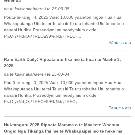
Whenua
na te kaiwhakahaere i te 25-03-05
Poutū-te-rangi, 4, 2025 Wae: 10,000 yuan/ton Ingoa Hua Hua
Whakaputanga Utu teitei Te utu iti Te utu toharite Utu toharite o
nanahi Hurihia Praseodymium neodymium oxide
Pr₆O₁₁+Nd₂O₃/TREO≥99%,Nd/₂TREO₃...
Pānuitia atu
Rare Earth Daily: Ripoata utu tika mo ia hua i te Maehe 3,
2025
na te kaiwhakahaere i te 25-03-04
Poutū-te-rangi, 3, 2025 Wae: 10,000 yuan/ton Ingoa Hua Hua
Whakaputanga Utu teitei Te utu iti Te utu toharite Utu toharite o
nanahi Hurihia Praseodymium neodymium oxide
Pr₆O₁₁+Nd₂O₃/TREO≥99%,Nd/₂TREO₃...
Pānuitia atu
Hui-tanguru 2025 Ripoata Marama o te Maakete Whenua
Onge: Nga Tikanga Pai me te Whakapaipai mo te heke mai