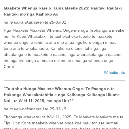
Maakete Whenua Rare o Haina Maehe 2025: Rautaki Rautaki
Rautaki mo nga Kaihoko Ao
na te kaiwhakahaere i te 25-03-31
Nga Maakete Maakete Whenua Onge me nga Tirohanga a meake
nei He Kupu Whakataki I te tauhokohoko tupato te maakete
whenua onge, e tohuhia ana e te ahua ngoikore engari e mau
tonu ana te whakahaere. Ka rukuhia e tenei tuhinga nga
ahuatanga o te maakete o naianei, nga whanaketanga o naianei,
me nga tirohanga a meake nei mo te umanga whenua onge.
Curre...
Pānuitia atu
"Tautohu Hunga Maakete Whenua Onge: Te Paanga o te
Hokonga Whakakotahitia e nga Kaihanga Kaihanga Ukume
Nui i te Wiki 11, 2025, mo nga Utu?"
na te kaiwhakahaere i te 25-03-15
Tirohanga Maakete i te Wiki 11, 2025: Te Maakete Maakete me te
Tipu Utu: Ko te maakete whenua onge kua mau tonu te pumau i
tenei wiki, me nga mahi maakete hauora. Kei te kaha te hiahia o