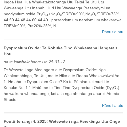
Ingoa Hua Hua Whakatakotoranga Utu Teitei Te Utu Utu
Wawaenga Utu Inanahi Huri Utu Wawaenga Praseodymium
neodymium oxide Pr₆O₁₁+Nd₂O₃/TREO≥99%,Nd₂O₃/TREO≥75%
44.60 44.48 44.60 44.40 . praseodymium neodymium whakarewa
TREM≥99%, Pr≥20%-25%, N...
Pānuitia atu
‌Dysprosium Oxide: Te Kohuke Tino Whakamana Hangarau
Hou
na te kaiwhakahaere i te 25-03-12
Te Wewete i nga Mea ngaro o te Dysprosium Oxide: Nga
Whakamahinga, Te Utu, me te Hiko o te Roopu Whakawhiwhi Ao
‌1. He aha te Dysprosium Oxide? Ko te Pūtaiao kei muri i te
Kohuke Nui‌ ‌1.1 Matū me te Tino Tino‌ Dysprosium Oxide (Dy₂O₃),
he waikura whenua onge, kei a ia nga ahuatanga ahurei: ‌Atomic
Structur...
Pānuitia atu
Poutū-te-rangi 4, 2025: Wetewete i nga Rerekēnga Utu Onge