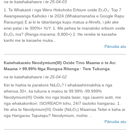
na te kaiwhakahaere i te 25-04-03
1. Te Whakaoti i nga Wero Hokohoko Erbium oxide Er₂O₃: Top 7
Awangawanga Kaihoko i te 2024 (Whakamanahia e Google Rapu
Raraunga) E ai ki te tātaritanga kupu matua a Ahrefs, i piki ake
enei patai i te 300%+ YoY: 1. Me pehea te manatoko erbium oxide
Er₂O₃ ma? (Ranga-marama: 8,800+) 2. He rereke te karaehe
karihi me te karaehe muka...
Pānuitia atu
‌Kaiwhakarato Neodymium(III) Oxide Tino Maama o te Ao:
Maama > 99.99%·Nga Rongoa Ritenga · Tere Tukunga
na te kaiwhakahaere i te 25-04-02
Kei te hiahia te parakore Nd₂O₃? I whakawhirinakihia e nga
whenua 30+, ka tukuna e matou te 99.99% -99.999%
Neodymium(III) Oxide mo nga tioata laser, nga rauemi autō, me
nga whakakorikori. ISO/REACH tohu, 24/7 tautoko hangarau. 1.
He aha te Neodymium(III) Oxide (Nd₂O₃) Maamaa Teitei e kaha ai
nga Hangarau Taputapu? Neodymium, mohio ...
Pānuitia atu