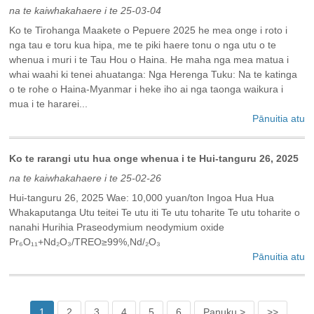
na te kaiwhakahaere i te 25-03-04
Ko te Tirohanga Maakete o Pepuere 2025 he mea onge i roto i
nga tau e toru kua hipa, me te piki haere tonu o nga utu o te
whenua i muri i te Tau Hou o Haina. He maha nga mea matua i
whai waahi ki tenei ahuatanga: Nga Herenga Tuku: Na te katinga
o te rohe o Haina-Myanmar i heke iho ai nga taonga waikura i
mua i te hararei...
Pānuitia atu
Ko te rarangi utu hua onge whenua i te Hui-tanguru 26, 2025
na te kaiwhakahaere i te 25-02-26
Hui-tanguru 26, 2025 Wae: 10,000 yuan/ton Ingoa Hua Hua
Whakaputanga Utu teitei Te utu iti Te utu toharite Te utu toharite o
nanahi Hurihia Praseodymium neodymium oxide
Pr₆O₁₁+Nd₂O₃/TREO≥99%,Nd/₂O₃
Pānuitia atu
1
2
3
4
5
6
Panuku >
>>