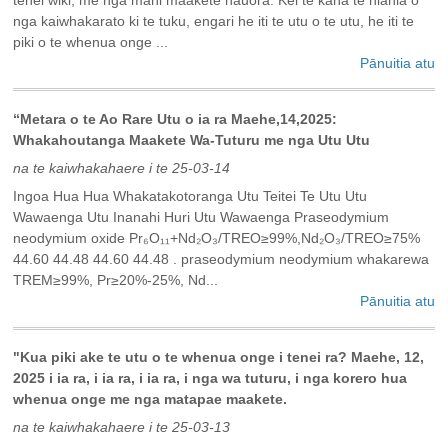
nga kaiwhakarato ki te tuku, engari he iti te utu o te utu, he iti te
piki o te whenua onge ...
Pānuitia atu
“Metara o te Ao Rare Utu o ia ra Maehe,14,2025:
Whakahoutanga Maakete Wa-Tuturu me nga Utu Utu
na te kaiwhakahaere i te 25-03-14
Ingoa Hua Hua Whakatakotoranga Utu Teitei Te Utu Utu
Wawaenga Utu Inanahi Huri Utu Wawaenga Praseodymium
neodymium oxide Pr₆O₁₁+Nd₂O₃/TREO≥99%,Nd₂O₃/TREO≥75%
44.60 44.48 44.60 44.48 . praseodymium neodymium whakarewa
TREM≥99%, Pr≥20%-25%, Nd...
Pānuitia atu
"Kua piki ake te utu o te whenua onge i tenei ra? Maehe, 12,
2025 i ia ra, i ia ra, i ia ra, i nga wa tuturu, i nga korero hua
whenua onge me nga matapae maakete.
na te kaiwhakahaere i te 25-03-13