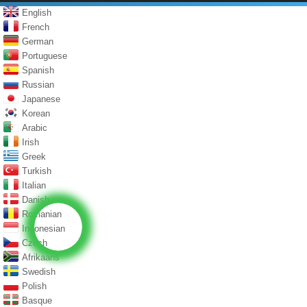
English
French
German
Portuguese
Spanish
Russian
Japanese
Korean
Arabic
Irish
Greek
Turkish
Italian
Danish
Romanian
Indonesian
Czech
Afrikaans
Swedish
Polish
Basque