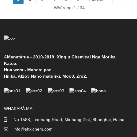
Whārangi 1 / 34
©Manatārua - 2010-2019 :Xinglu Chemical Nga Motika
Katoa.
Hua wera
-
Mahere pae
Hilika
,
Al2o3 Nano matūriki
,
Moo3
,
Zro2
,
WHAKAPĀ MAI
No 1588, Lianhang Road, Minhang Dist, Shanghai, Haina
info@shxlchem.com