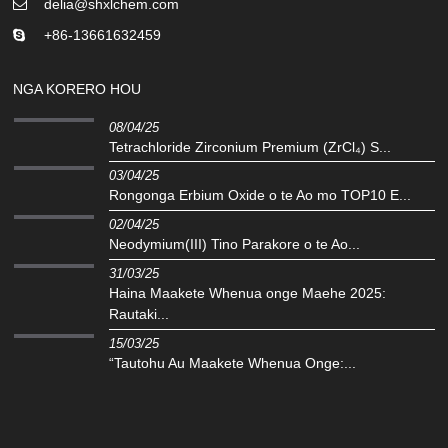
delia@shxlchem.com
+86-13661632459
NGA KORERO HOU
08/04/25
Tetrachloride Zirconium Premium (ZrCl₄) S...
03/04/25
Rongonga Erbium Oxide o te Ao mo TOP10 E...
02/04/25
‌Neodymium(III) Tino Parakore o te Ao...
31/03/25
Haina Maakete Whenua onge Maehe 2025:
Rautaki...
15/03/25
“Tautohu Au Maakete Whenua Onge:...