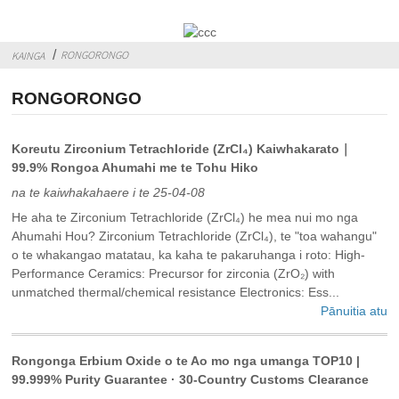
RONGORONGO
KAINGA
RONGORONGO
Koreutu Zirconium Tetrachloride (ZrCl₄) Kaiwhakarato｜
99.9% Rongoa Ahumahi me te Tohu Hiko
na te kaiwhakahaere i te 25-04-08
He aha te Zirconium Tetrachloride (ZrCl₄) he mea nui mo nga
Ahumahi Hou? ‌Zirconium Tetrachloride (ZrCl₄)‌, te "toa wahangu"
o te whakangao matatau, ka kaha te pakaruhanga i roto: ‌High-
Performance Ceramics‌: Precursor for zirconia (ZrO₂) with
unmatched thermal/chemical resistance‌ Electronics‌: Ess...
Pānuitia atu
Rongonga Erbium Oxide o te Ao mo nga umanga TOP10 |
99.999% Purity Guarantee · 30-Country Customs Clearance