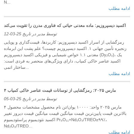
N...
ادامه مطلب
اکسید دیسپروزیم: ماده معدنی حیاتی که فناوری مدرن را تقویت می‌کند
توسط مدیر در تاریخ 25-03-12
رمزگشایی از اسرار اکسید دیسپروزیم: کاربردها، قیمت‌گذاری و پویایی
زنجیره تأمین جهانی ۱. اکسید دیسپروزیم چیست؟ علم پشت این ابرماده
معدنی ۱.۱ خواص شیمیایی و فیزیکی اکسید دیسپروزیم (Dy₂O₃)، یک
اکسید عناصر خاکی کمیاب، دارای ویژگی‌های منحصر به فردی است:
ساختار اتمی...
ادامه مطلب
۴ مارس ۲۰۲۵: رمزگشایی از نوسانات قیمت عناصر خاکی کمیاب
توسط مدیر در تاریخ 25-03-05
۴ مارس ۲۰۲۵ واحد: ۱۰۰۰۰ یوان/تن نام محصول مشخصات محصول
بالاترین قیمت پایین‌ترین قیمت میانگین قیمت میانگین قیمت دیروز تغییر
اکسید نئودیمیوم پراسئودیمیوم Pr₆O₁₁+Nd₂O₃/TREO≥۹۹٪،
Nd₂O₃/TREO...
ادامه مطلب