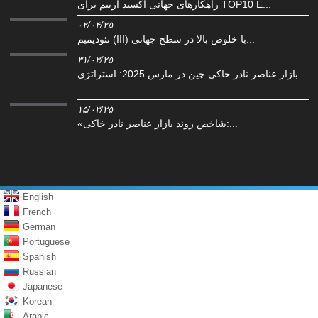
راهکارهای جهانی اکسید اربیم برای TOP10 E...
۰۲/۰۴/۲۵
نئودیمیم (III) با خلوص بالا در سطح جهانی...
۳۱/۰۳/۲۵
بازار عناصر نادر خاکی چین در مارس 2025: استراتژی
...
۱۵/۰۳/۲۵
«شاخص روند بازار عناصر نادر خاکی:...
English
French
German
Portuguese
Spanish
Russian
Japanese
Korean
Arabic