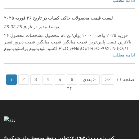
ادامه مطلب
لیست قیمت محصولات خاکی کمیاب در تاریخ ۲۶ فوریه ۲۰۲۵
توسط مدیر در تاریخ 25-02-26
۲۶ فوریه ۲۰۲۵ واحد: ۱۰۰۰۰ یوان/تن نام محصول مشخصات محصول
بالاترین قیمت پایین‌ترین قیمت میانگین قیمت میانگین قیمت دیروز تغییر
اکسید نئودیمیوم پراسئودیمیوم Pr₆O₁₁+Nd₂O₃/TREO≥۹۹٪، Nd₂O₃/T...
ادامه مطلب
صفحه ۱ /
>>
بعدی >
6
5
4
3
2
۱
۳۴
©کپی رایت - ۲۰۱۰-۲۰۱۹: تمامی حقوق محفوظ برای شرکت