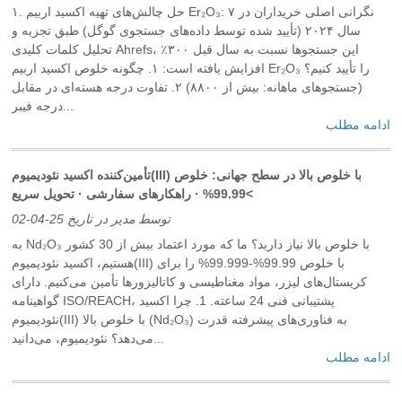
۱. حل چالش‌های تهیه اکسید اربیم Er₂O₃: ۷ نگرانی اصلی خریداران در
سال ۲۰۲۴ (تأیید شده توسط داده‌های جستجوی گوگل) طبق تجزیه و
تحلیل کلمات کلیدی Ahrefs، این جستجوها نسبت به سال قبل ۳۰۰٪
افزایش یافته است: ۱. چگونه خلوص اکسید اربیم Er₂O₃ را تأیید کنیم؟
(جستجوهای ماهانه: بیش از ۸۸۰۰) ۲. تفاوت درجه هسته‌ای در مقابل
درجه فیبر...
ادامه مطلب
تأمین‌کننده اکسید نئودیمیوم(III) با خلوص بالا در سطح جهانی: خلوص
>99.99% · راهکارهای سفارشی · تحویل سریع
توسط مدیر در تاریخ 25-04-02
به Nd₂O₃ با خلوص بالا نیاز دارید؟ ما که مورد اعتماد بیش از 30 کشور
هستیم، اکسید نئودیمیوم(III) با خلوص 99.99%-99.999% را برای
کریستال‌های لیزر، مواد مغناطیسی و کاتالیزورها تأمین می‌کنیم. دارای
گواهینامه ISO/REACH، پشتیبانی فنی 24 ساعته. 1. چرا اکسید
نئودیمیوم(III) با خلوص بالا (Nd₂O₃) به فناوری‌های پیشرفته قدرت
می‌دهد؟ نئودیمیوم، می‌دانید...
ادامه مطلب