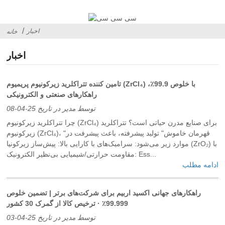
اخبار
خانه
اخبار
تامین کننده تتراکلرید زیرکونیوم پریمیوم (ZrCl₄) با خلوص 99.9٪،
راهکارهای صنعتی و الکترونیکی
توسط مدیر در تاریخ 25-04-08
چرا تتراکلرید زیرکونیوم (ZrCl₄) برای صنایع مدرن حیاتی است؟ ‌تتراکلرید
زیرکونیوم (ZrCl₄)، "قهرمان خاموش" تولید پیشرفته، باعث پیشرفت در
موارد زیر می‌شود: ‌سرامیک‌های با کارایی بالا: پیش‌ساز زیرکونیا (ZrO₂) با
مقاومت حرارتی/شیمیایی بی‌نظیر الکترونیک: Ess...
ادامه مطلب
راهکارهای جهانی اکسید اربیم برای شرکت‌های برتر | تضمین خلوص
99.999٪ · ترخیص کالا از گمرک 30 کشور
توسط مدیر در تاریخ 25-04-03