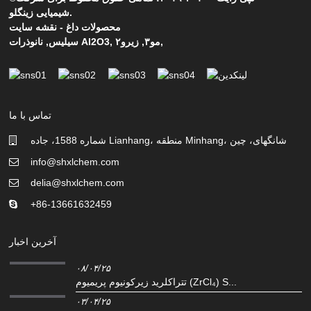
شیمیایی زینگلو.
محصولات داغ
-
نقشه سایت
,
مو۳
,
زیرو۲
,
نانوذرات Al2O3
سیلیس
,
تماس با ما
شماره 1588، جاده Lianhang، منطقه Minhang، شانگهای، چین
info@shxlchem.com
delia@shxlchem.com
‎+86-13661632459‎
آخرین اخبار
۰۸/۰۴/۲۵
تتراکلرید زیرکونیوم پریمیوم (ZrCl₄) S...
۰۳/۰۴/۲۵