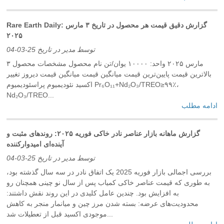
Rare Earth Daily: گزارش دقیق قیمت هر محصول در تاریخ ۳ مارس
۲۰۲۵
توسط مدیر در تاریخ 25-03-04
۳ مارس ۲۰۲۵ واحد: ۱۰۰۰۰ یوان/تن نام محصول مشخصات محصول
بالاترین قیمت پایین‌ترین قیمت میانگین قیمت میانگین قیمت دیروز تغییر
اکسید نئودیمیوم پراسئودیمیوم Pr₆O₁₁+Nd₂O₃/TREO≥۹۹٪،
Nd₂O₃/TREO...
ادامه مطلب
گزارش ماهانه بازار عناصر نادر خاکی فوریه ۲۰۲۵: روندهای مثبت و
آینده‌ای امیدوارکننده
توسط مدیر در تاریخ 25-03-04
بررسی اجمالی بازار فوریه 2025 یک اتفاق نادر در سه سال گذشته بود،
به طوری که قیمت عناصر خاکی کمیاب پس از سال نو چینی همچنان رو
به افزایش بود. چندین عامل کلیدی در این روند نقش داشتند:
محدودیت‌های عرضه: بسته شدن مرز چین و میانمار منجر به کاهش
موجودی اکسید قبل از تعطیلات شد...