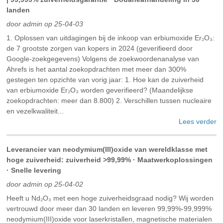
landen
door admin op 25-04-03
1. Oplossen van uitdagingen bij de inkoop van erbiumoxide Er₂O₃:
de 7 grootste zorgen van kopers in 2024 (geverifieerd door
Google-zoekgegevens) Volgens de zoekwoordenanalyse van
Ahrefs is het aantal zoekopdrachten met meer dan 300%
gestegen ten opzichte van vorig jaar: 1. Hoe kan de zuiverheid
van erbiumoxide Er₂O₃ worden geverifieerd? (Maandelijkse
zoekopdrachten: meer dan 8.800) 2. Verschillen tussen nucleaire
en vezelkwaliteit...
Lees verder
Leverancier van neodymium(III)oxide van wereldklasse met
hoge zuiverheid: zuiverheid >99,99% · Maatwerkoplossingen
· Snelle levering
door admin op 25-04-02
Heeft u Nd₂O₃ met een hoge zuiverheidsgraad nodig? Wij worden
vertrouwd door meer dan 30 landen en leveren 99,99%-99,999%
neodymium(III)oxide voor laserkristallen, magnetische materialen