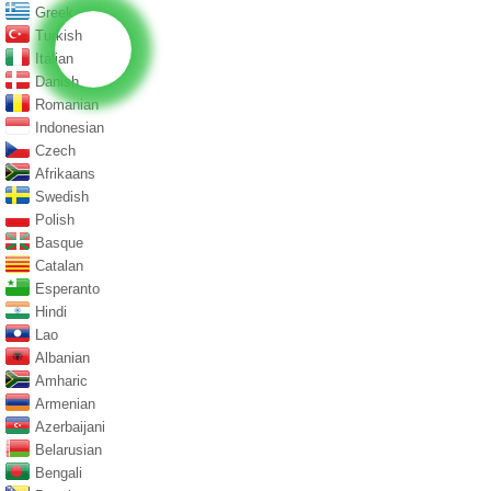
Greek
Turkish
Italian
Danish
Romanian
Indonesian
Czech
Afrikaans
Swedish
Polish
Basque
Catalan
Esperanto
Hindi
Lao
Albanian
Amharic
Armenian
Azerbaijani
Belarusian
Bengali