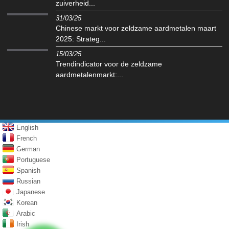
zuiverheid...
31/03/25
Chinese markt voor zeldzame aardmetalen maart
2025: Strateg...
15/03/25
Trendindicator voor de zeldzame
aardmetalenmarkt:...
English
French
German
Portuguese
Spanish
Russian
Japanese
Korean
Arabic
Irish