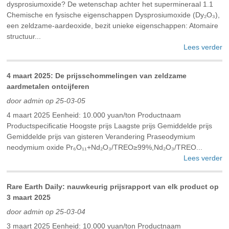
dysprosiumoxide? De wetenschap achter het supermineraal‌ ‌1.1
Chemische en fysische eigenschappen‌ Dysprosiumoxide (Dy₂O₃),
een zeldzame-aardeoxide, bezit unieke eigenschappen: ‌Atomaire
structuur...
Lees verder
4 maart 2025: De prijsschommelingen van zeldzame
aardmetalen ontcijferen
door admin op 25-03-05
4 maart 2025 Eenheid: 10.000 yuan/ton Productnaam
Productspecificatie Hoogste prijs Laagste prijs Gemiddelde prijs
Gemiddelde prijs van gisteren Verandering Praseodymium
neodymium oxide Pr₆O₁₁+Nd₂O₃/TREO≥99%,Nd₂O₃/TREO...
Lees verder
Rare Earth Daily: nauwkeurig prijsrapport van elk product op
3 maart 2025
door admin op 25-03-04
3 maart 2025 Eenheid: 10.000 yuan/ton Productnaam