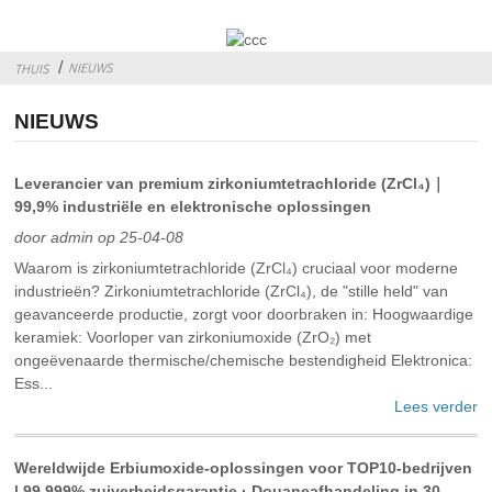
NIEUWS
THUIS
NIEUWS
Leverancier van premium zirkoniumtetrachloride (ZrCl₄)｜
99,9% industriële en elektronische oplossingen
door admin op 25-04-08
Waarom is zirkoniumtetrachloride (ZrCl₄) cruciaal voor moderne
industrieën? ‌Zirkoniumtetrachloride (ZrCl₄), de "stille held" van
geavanceerde productie, zorgt voor doorbraken in: ‌Hoogwaardige
keramiek‌: Voorloper van zirkoniumoxide (ZrO₂) met
ongeëvenaarde thermische/chemische bestendigheid‌ Elektronica‌:
Ess...
Lees verder
Wereldwijde Erbiumoxide-oplossingen voor TOP10-bedrijven
| 99,999% zuiverheidsgarantie · Douaneafhandeling in 30