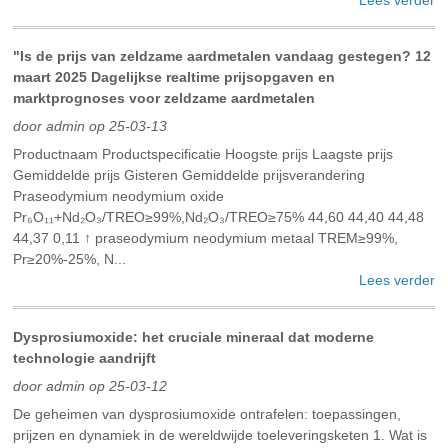
Lees verder
"Is de prijs van zeldzame aardmetalen vandaag gestegen? 12
maart 2025 Dagelijkse realtime prijsopgaven en
marktprognoses voor zeldzame aardmetalen
door admin op 25-03-13
Productnaam Productspecificatie Hoogste prijs Laagste prijs
Gemiddelde prijs Gisteren Gemiddelde prijsverandering
Praseodymium neodymium oxide
Pr₆O₁₁+Nd₂O₃/TREO≥99%,Nd₂O₃/TREO≥75% 44,60 44,40 44,48
44,37 0,11 ↑ praseodymium neodymium metaal TREM≥99%,
Pr≥20%-25%, N...
Lees verder
Dysprosiumoxide: het cruciale mineraal dat moderne
technologie aandrijft
door admin op 25-03-12
De geheimen van dysprosiumoxide ontrafelen: toepassingen,
prijzen en dynamiek in de wereldwijde toeleveringsketen ‌1. Wat is