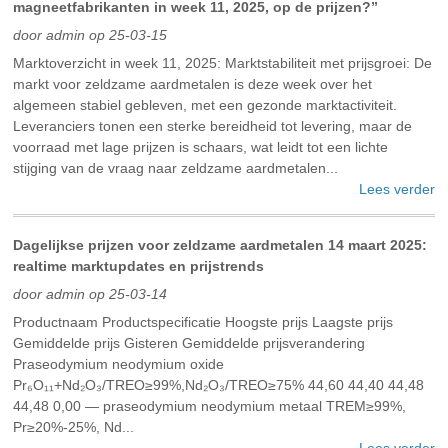
magneetfabrikanten in week 11, 2025, op de prijzen?”
door admin op 25-03-15
Marktoverzicht in week 11, 2025: Marktstabiliteit met prijsgroei: De
markt voor zeldzame aardmetalen is deze week over het
algemeen stabiel gebleven, met een gezonde marktactiviteit.
Leveranciers tonen een sterke bereidheid tot levering, maar de
voorraad met lage prijzen is schaars, wat leidt tot een lichte
stijging van de vraag naar zeldzame aardmetalen...
Lees verder
Dagelijkse prijzen voor zeldzame aardmetalen 14 maart 2025:
realtime marktupdates en prijstrends
door admin op 25-03-14
Productnaam Productspecificatie Hoogste prijs Laagste prijs
Gemiddelde prijs Gisteren Gemiddelde prijsverandering
Praseodymium neodymium oxide
Pr₆O₁₁+Nd₂O₃/TREO≥99%,Nd₂O₃/TREO≥75% 44,60 44,40 44,48
44,48 0,00 — praseodymium neodymium metaal TREM≥99%,
Pr≥20%-25%, Nd...