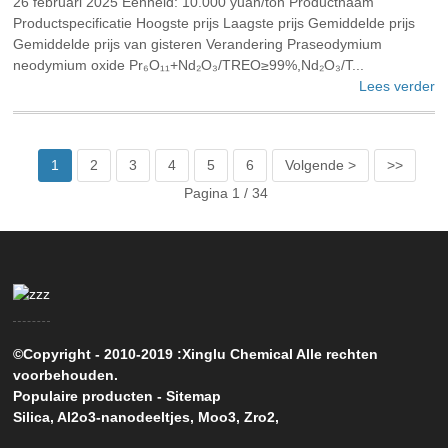
26 februari 2025 Eenheid: 10.000 yuan/ton Productnaam
Productspecificatie Hoogste prijs Laagste prijs Gemiddelde prijs
Gemiddelde prijs van gisteren Verandering Praseodymium
neodymium oxide Pr₆O₁₁+Nd₂O₃/TREO≥99%,Nd₂O₃/T...
Lees verder
1
2
3
4
5
6
Volgende >
>>
Pagina 1 / 34
©Copyright - 2010-2019 :Xinglu Chemical Alle rechten
voorbehouden.
Populaire producten
-
Sitemap
Silica
,
Al2o3-nanodeeltjes
,
Moo3
,
Zro2
,