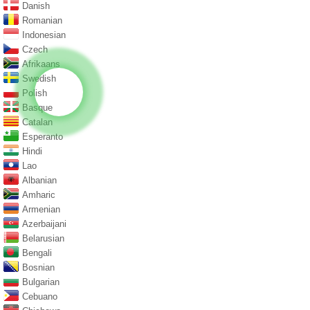
Danish
Romanian
Indonesian
Czech
Afrikaans
Swedish
Polish
Basque
Catalan
Esperanto
Hindi
Lao
Albanian
Amharic
Armenian
Azerbaijani
Belarusian
Bengali
Bosnian
Bulgarian
Cebuano