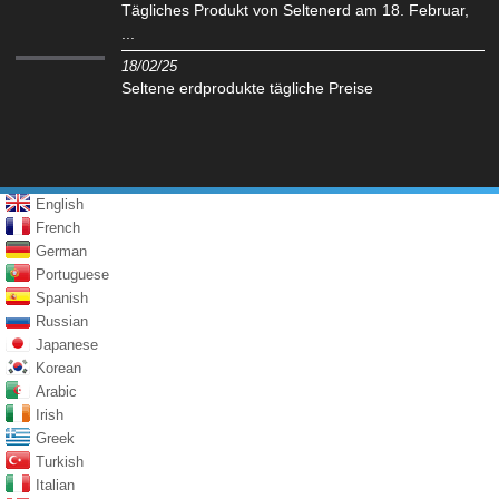
Tägliches Produkt von Seltenerd am 18. Februar,
...
18/02/25
Seltene erdprodukte tägliche Preise
English
French
German
Portuguese
Spanish
Russian
Japanese
Korean
Arabic
Irish
Greek
Turkish
Italian