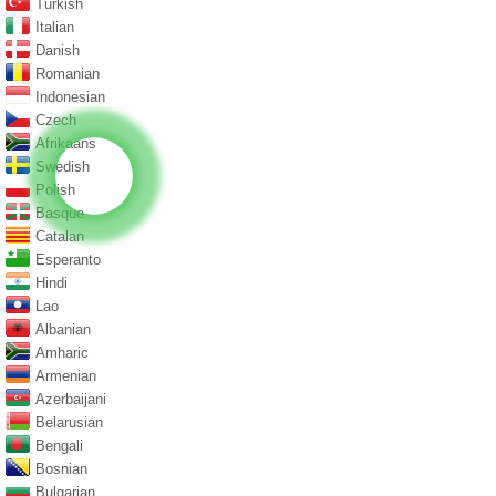
Turkish
Italian
Danish
Romanian
Indonesian
Czech
Afrikaans
Swedish
Polish
Basque
Catalan
Esperanto
Hindi
Lao
Albanian
Amharic
Armenian
Azerbaijani
Belarusian
Bengali
Bosnian
Bulgarian