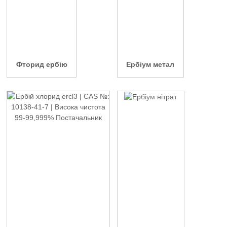
Фторид ербію
Ербіум метал