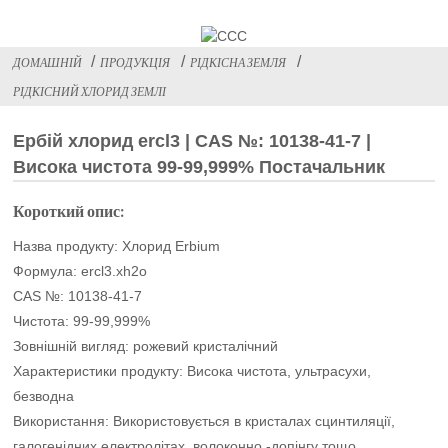
ДОМАШНІЙ
ПРОДУКЦІЯ
РІДКІСНА ЗЕМЛЯ
РІДКІСНИЙ ХЛОРИД ЗЕМЛІ
Ербій хлорид ercl3 | CAS №: 10138-41-7 |
Висока чистота 99-99,999% Постачальник
Короткий опис:
Назва продукту: Хлорид Erbium
Формула: ercl3.xh2o
CAS №: 10138-41-7
Чистота: 99-99,999%
Зовнішній вигляд: рожевий кристалічний
Характеристики продукту: Висока чистота, ультрасухи,
безводна
Використання: Використовується в кристалах сцинтиляції,
галогенідних електролітах, волоконно -допінгу тощо.