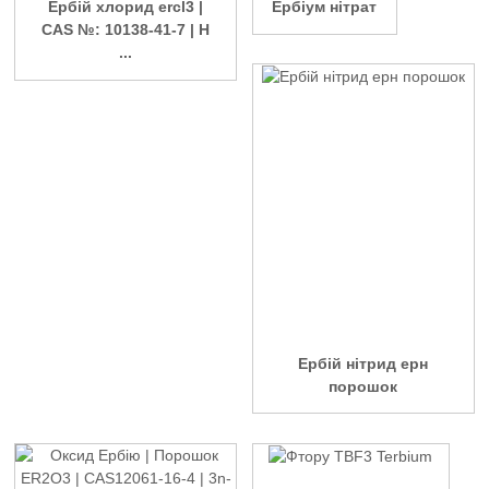
Ербій хлорид ercl3 |
Ербіум нітрат
CAS №: 10138-41-7 | Н
...
Ербій нітрид ерн
порошок