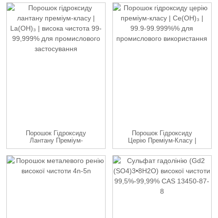
Порошок Гідроксиду
Порошок Гідроксиду
Лантану Преміум-
Церію Преміум-Класу |
Класу | La(OH)₃ | ...
Ce(OH)₃ |99.9...