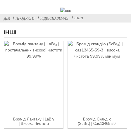
ІНШІ
ДІМ
ПРОДУКТИ
РІДКІСНА ЗЕМЛЯ
ІНШІ
Бромід Лантану | LaBr₃
Бромід Скандію
| Висока Чистота
(ScBr₃) | Cas13465-59-
99,99% ...
3| Високий ...