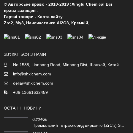
© Авторське право - 2010-2019 :Xinglu Chemical Всі
права захищені.
Гарячі товари
-
Карта сайту
Zro2
,
Му3
,
Наночастинки Al2O3
,
Кремній
,
ЗВ'ЯЖІТЬСЯ З НАМИ
No 1588, Lianhang Road, Minhang Dist, Шанхай, Китай
info@shxlchem.com
delia@shxlchem.com
+86-13661632459
ОСТАННІ НОВИНИ
08/04/25
Преміальний тетрахлорид цирконію (ZrCl₄) S...