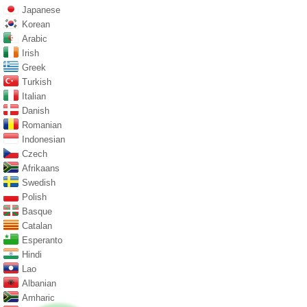
Japanese
Korean
Arabic
Irish
Greek
Turkish
Italian
Danish
Romanian
Indonesian
Czech
Afrikaans
Swedish
Polish
Basque
Catalan
Esperanto
Hindi
Lao
Albanian
Amharic