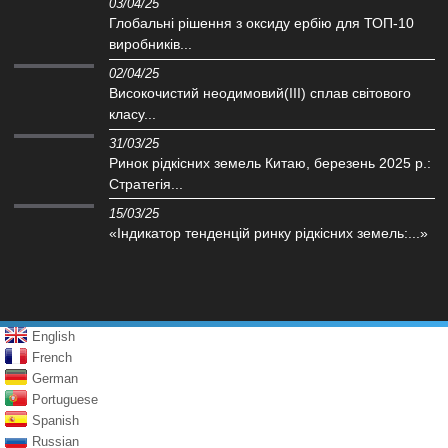
03/04/25
Глобальні рішення з оксиду ербію для ТОП-10
виробників...
02/04/25
Високочистий неодимовий(III) сплав світового
класу...
31/03/25
Ринок рідкісних земель Китаю, березень 2025 р.:
Стратегія...
15/03/25
«Індикатор тенденцій ринку рідкісних земель:...»
English
French
German
Portuguese
Spanish
Russian