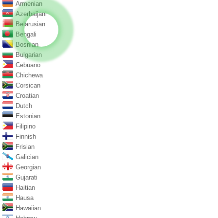
Armenian
Azerbaijani
Belarusian
Bengali
Bosnian
Bulgarian
Cebuano
Chichewa
Corsican
Croatian
Dutch
Estonian
Filipino
Finnish
Frisian
Galician
Georgian
Gujarati
Haitian
Hausa
Hawaiian