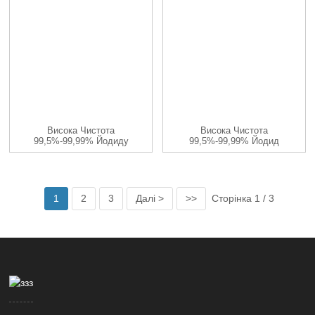
Висока Чистота
Висока Чистота
99,5%-99,99% Йодиду
99,5%-99,99% Йодид
Гольмію HoI3 CA...
Лютецію LuI3 C...
1
2
3
Далі >
>>
Сторінка 1 / 3