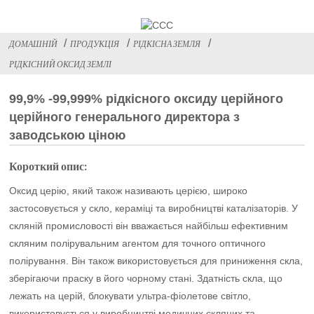
ДОМАШНІЙ
ПРОДУКЦІЯ
РІДКІСНА ЗЕМЛЯ
РІДКІСНИЙ ОКСИД ЗЕМЛІ
99,9% -99,999% рідкісного оксиду церійного
церійного генерального директора з
заводською ціною
Короткий опис:
Оксид церію, який також називають церією, широко
застосовується у скло, кераміці та виробництві каталізаторів. У
скляній промисловості він вважається найбільш ефективним
скляним полірувальним агентом для точного оптичного
полірування. Він також використовується для приниження скла,
зберігаючи праску в його чорному стані. Здатність скла, що
лежать на церій, блокувати ультра-фіолетове світло,
використовується у виробництві медичних скляних та