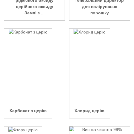
рідкісного оксиду
генеральний директор
церійного оксиду
для полірування
Землі з ...
порошку
Карбонат з церію
Хлорид церію