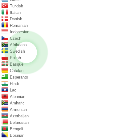
Turkish
Italian
Danish
Romanian
Indonesian
Czech
Afrikaans
Swedish
Polish
Basque
Catalan
Esperanto
Hindi
Lao
Albanian
Amharic
Armenian
Azerbaijani
Belarusian
Bengali
Bosnian