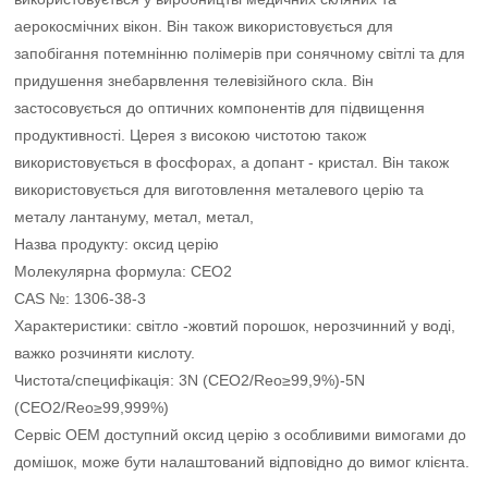
аерокосмічних вікон. Він також використовується для
запобігання потемнінню полімерів при сонячному світлі та для
придушення знебарвлення телевізійного скла. Він
застосовується до оптичних компонентів для підвищення
продуктивності. Церея з високою чистотою також
використовується в фосфорах, а допант - кристал. Він також
використовується для виготовлення металевого церію та
металу лантануму, метал, метал,
Назва продукту: оксид церію
Молекулярна формула: CEO2
CAS №: 1306-38-3
Характеристики: світло -жовтий порошок, нерозчинний у воді,
важко розчиняти кислоту.
Чистота/специфікація: 3N (CEO2/Reo≥99,9%)-5N
(CEO2/Reo≥99,999%)
Сервіс OEM доступний оксид церію з особливими вимогами до
домішок, може бути налаштований відповідно до вимог клієнта.