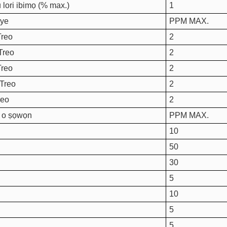
lori ibimọ (% max.)
1
ye
PPM MAX.
Treo
2
Treo
2
Treo
2
Treo
2
reo
2
ti o ṣọwọn
PPM MAX.
10
50
30
5
10
5
5