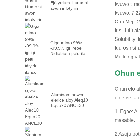
Ejò ytrium titunto si
Iwuwo ti mo
awọn inloty irin
Iwuwo: 7,2
Orin Meji: 
Irisi: lulú 
Solubility:
Giga mimọ 99%
Iduroṣinṣin
-99.9% igi Pẹpẹ
Nidiobium pẹlu ile-
Multilingli
iṣẹ ...
Ohun e
Ohun elo af
Aluminam ṣọwọn
ofeefee tabi
eierice aloy Aleq10
Equa20 ANCE30
1. Egbe: A 
masable.
2 Aṣoju pot