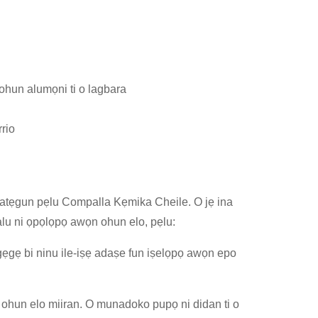
 ohun alumọni ti o lagbara
rrio
ati atẹgun pẹlu Compalla Kẹmika Cheile. O jẹ ina
alu ni ọpọlọpọ awọn ohun elo, pẹlu:
 gẹgẹ bi ninu ile-iṣẹ adaṣe fun iṣelọpọ awọn epo
ọn ohun elo miiran. O munadoko pupọ ni didan ti o