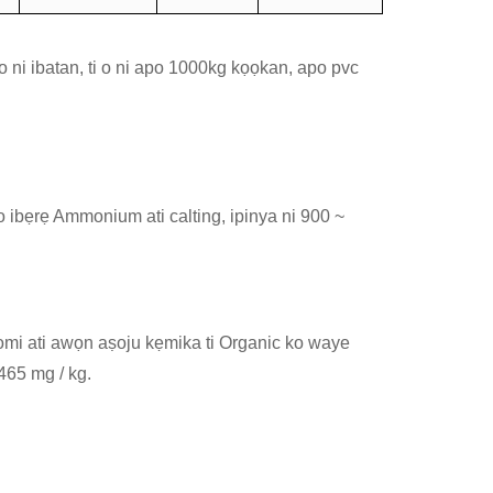
i o ni ibatan, ti o ni apo 1000kg kọọkan, apo pvc
o ibẹrẹ Ammonium ati calting, ipinya ni 900 ~
lu omi ati awọn aṣoju kẹmika ti Organic ko waye
 465 mg / kg.