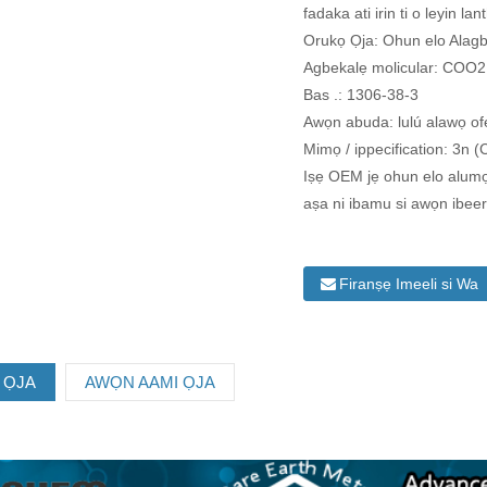
fadaka ati irin ti o leyin la
Orukọ Ọja: Ohun elo Alag
Agbekalẹ molicular: COO2
Bas .: 1306-38-3
Awọn abuda: lulú alawọ ofee
Mimọ / ippecification: 3
Iṣẹ OEM jẹ ohun elo alumọn
aṣa ni ibamu si awọn ibeer
Firanṣẹ Imeeli si Wa
 ỌJA
AWỌN AAMI ỌJA