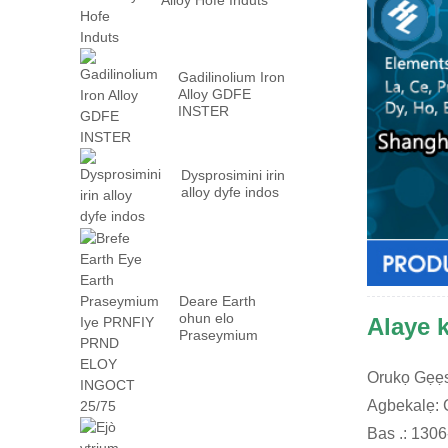
Gadilinolium Iron
Alloy GDFE
INSTER
Dysprosimini irin
alloy dyfe indos
Deare Earth
ohun elo
Alaye k
Praseymium
Awọn irin Irin
PRN ...
Orukọ Gẹẹs
Agbekalẹ:
Bas .: 1306