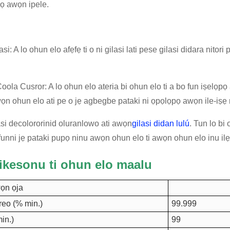
 yọ awọn ipele.
lasi: A lo ohun elo afẹfẹ ti o ni gilasi lati pese gilasi didara nitor
Coola Cusror: A lo ohun elo ateria bi ohun elo ti a bo fun iṣelọpọ
n ohun elo ati pe o jẹ agbegbe pataki ni ọpọlọpọ awọn ile-iṣẹ n
lasi decolororinid oluranlowo ati awọn
gilasi didan lulú
. Tun lo bi
ifunni jẹ pataki pupọ ninu awọn ohun elo ti awọn ohun elo inu ilẹ
fikesonu ti ohun elo maalu
ọn ọja
reo (% min.)
99.999
in.)
99