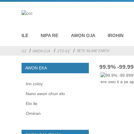
ILE
NIPA RE
AWỌN ỌJA
IROHIN
RETE AILANE EARTH
ILE
AWỌN ỌJA
ETO ILẸ
99.9% -99.99
AWỌN ẸKA
Irin coloy
Nano awọn ohun elo
Eto ilẹ
Omiiran