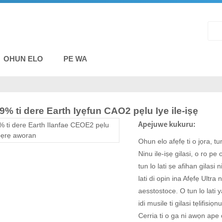
OHUN ELO
PE WA
9% ti dere Earth Iyẹfun CAO2 pẹlu Iye ile-iṣẹ
Apejuwe kukuru:
Ohun elo afẹfẹ ti o jọra, tu
Ninu ile-iṣẹ gilasi, o ro pe 
tun lo lati ṣe afihan gilasi ni
lati di opin ina Afẹfẹ Ultra 
aesstostoce. O tun lo lati y
idi musile ti gilasi tẹlifisiọ
Cerria ti o ga ni awọn ape 