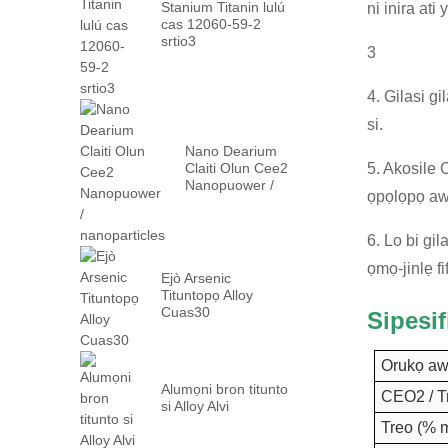
Stanium Titanin lulú
ni inira ati
cas 12060-59-2
srtio3
3
4. Gilasi gi
si.
Nano Dearium
Claiti Olun Cee2
5. Akosile 
Nanopuower /
ọpọlọpọ awọ
nanoparticles
6. Lo bi gi
ọmọ-jinlẹ f
Ejò Arsenic
Tituntopọ Alloy
Cuas30
Sipesi
Orukọ aw
Alumọni bron titunto
CEO2 / T
si Alloy Alvi
Treo (% m