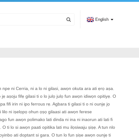
English
n npe ni Cerria, ni a lo ni gilasi, awọn okuta ara ati ẹrọ aṣa.
o jẹ aṣoju fifẹ gilasi ti o lo julọ julọ fun awọn idiwọn opitiyẹ. O
pa fifi irin ni ipo ferrous rẹ. Agbara ti gilasi ti o ni ounjẹ jọ
ni lilo ni iṣelọpọ ohun ọṣọ gilaasi ati awọn ferese
ago fun awọn polimako lati dinda ni ina ni inaorun ati lati fi
nu. O ti lo si awọn paati opitika lati mu ilọsiwaju ṣiṣẹ. A tun nlo
oyinbo ati doptant si gara. O tun lo fun ṣiṣe awọn ounjẹ ti