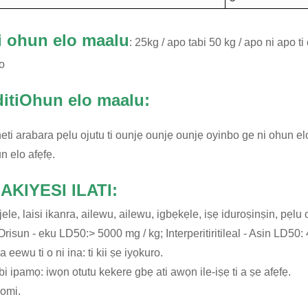
ti ohun elo maalu
: 25kg / apo tabi 50 kg / apo ni apo t
po
di
ti
Ohun elo maalu
:
ti arabara pẹlu ojutu ti ounjẹ ounjẹ ounjẹ oyinbo ge ni ohun el
n elo afẹfẹ.
i
AKIYESI ILATI:
ajele, laisi ikanra, ailewu, ailewu, igbẹkẹle, iṣẹ iduroṣinṣin, pẹ
 Orisun - eku LD50:> 5000 mg / kg; Interperitiritileal - Asin LD50:
eewu ti o ni ina: ti kii ṣe iyọkuro.
i ipamọ: iwọn otutu kekere gbẹ ati awọn ile-iṣẹ ti a ṣe afẹfẹ.
 omi.