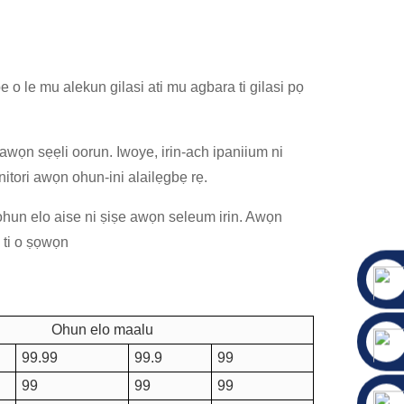
i pe o le mu alekun gilasi ati mu agbara ti gilasi pọ
 awọn sẹẹli oorun. Iwoye, irin-ach ipaniium ni
itori awọn ohun-ini alailẹgbẹ rẹ.
 ohun elo aise ni ṣiṣe awọn seleum irin. Awọn
 ti o ṣọwọn
Ohun elo maalu
99.99
99.9
99
99
99
99