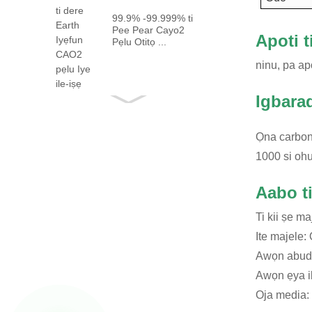
99.9% -99.999% ti
Pee Pear Cayo2
Apoti 
Pẹlu Otitọ ...
ninu, pa a
Igbara
Ọna carbone
1000 si ohu
Aabo t
Ti kii ṣe m
Ite majele:
Awọn abuda 
Awọn ẹya ib
Oja media: