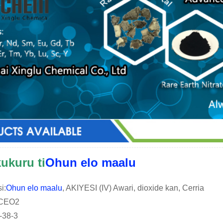
ukuru ti
Ohun elo maalu
i:
Ohun elo maalu
, AKIYESI (IV) Awari, dioxide kan, Cerria
 CEO2
-38-3