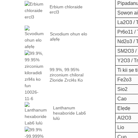
Pipadanu 
Erbium chloraide
ercl3
Ṣọwọn ai
La2O3 / 
Pr6o11 / 
Scvodium ohun elo
afẹfẹ
Nd2o3 / 
SM2O3 / 
Y2O3 / T
99.9%, 99.95%
Ti kii ṣe 
zirconium chiloral
Fe2o3
Zloride Zrcl4s Ko
10026 -...
Sio2
Cao
Lanthanum
Ẹlẹdẹ
hexaboride Lab6
Al2O3
lulú
Lio
Cuo