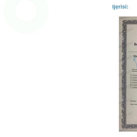
Ijẹrisi: