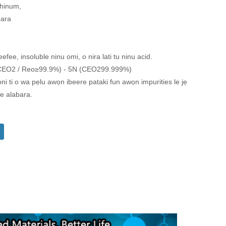
nthinum,
bara
fee, insoluble ninu omi, o nira lati tu ninu acid.
n (CEO2 / Reo≥99.9%) - 5N (CEO299.999%)
i ti o wa pẹlu awọn ibeere pataki fun awọn impurities le jẹ
e alabara.