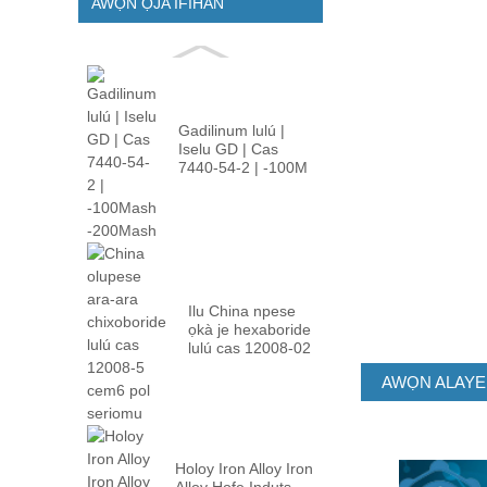
AWỌN ỌJA IFIHAN
Gadilinum lulú |
Iselu GD | Cas
7440-54-2 | -100M
...
Ilu China npese
ọkà je hexaboride
lulú cas 12008-02
...
AWỌN ALAYE
Holoy Iron Alloy Iron
Alloy Hofe Induts