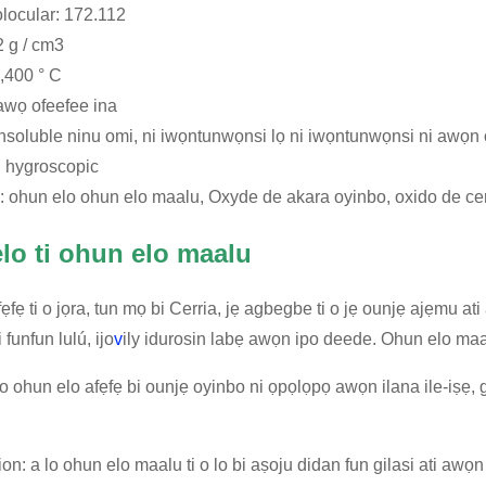
locular: 172.112
2 g / cm3
2,400 ° C
alawọ ofeefee ina
 Insoluble ninu omi, ni iwọntunwọnsi lọ ni iwọntunwọnsi ni awọn
: hygroscopic
al: ohun elo ohun elo maalu, Oxyde de akara oyinbo, oxido de ce
lo ti ohun elo maalu
ẹfẹ ti o jọra, tun mọ bi Cerria, jẹ agbegbe ti o jẹ ounjẹ ajẹmu 
 funfun lulú, ijo
v
ily idurosin labẹ awọn ipo deede. Ohun elo ma
lo ohun elo afẹfẹ bi ounjẹ oyinbo ni ọpọlọpọ awọn ilana ile-iṣẹ,
ion: a lo ohun elo maalu ti o lo bi aṣoju didan fun gilasi ati aw