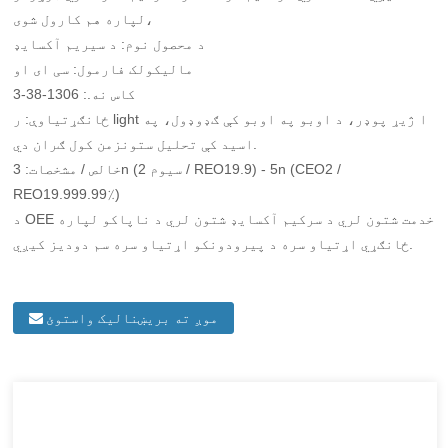
لپاره هم کارول شوی،
د محصول نوم: د سیریم آکسایډ
مالیکولک فارمول: سی ای او
کاس نه.: 1306-38-3
ځانګړتیاوې: ر light ا ژیړ پوډر، د اوبو په اوبو کې ګډوډول، په
اسید کې تحلیل ستونزمن کول ګران دي.
خالص / مشخصات: 3n (سیوم 2 / REO19.9) - 5n (CEO2 /
REO19.999.99٪)
د OEE خدمت شتون لري د سرکیم آکسایډ شتون لري د ناپاکو لپاره
ځانګړي اړتیاو سره د پیرودونکو اړتیاو سره سم دوديز کیږي.
موږ ته بریښنالیک واستوئ