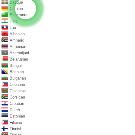
Basque
Catalan
Esperanto
Hindi
Lao
Albanian
Amharic
Armenian
Azerbaijani
Belarusian
Bengali
Bosnian
Bulgarian
Cebuano
Chichewa
Corsican
Croatian
Dutch
Estonian
Filipino
Finnish