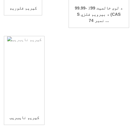
د لوی خالصیت 99٪ -99.99
کیریم فلوریډ
S د بیرویم فلزي (CAS
نمبر 74 ...
کیریم نایټریټ