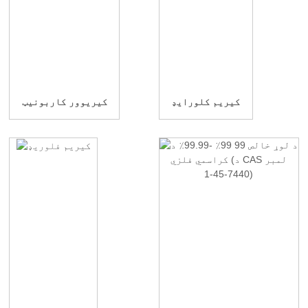
کیریم کلورایډ
کیریوور کاربونیټ