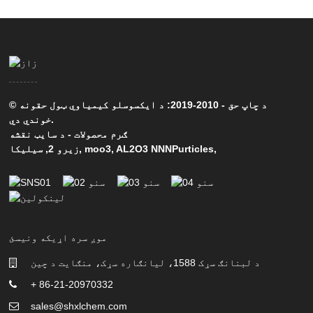
© د چاپ حق - 2010-2019: د ایکسوسلو کیمیاوي ټول حقونه
خوندي دي.
ګرم محصولات
-
د سایټ نقشه
,
AL2O3 NNNPurticles
,
moo3
,
زیرو 2
,
سیلیکا
موږ سره اړیکه ونیسئ
د لبنانګ سړک 1588، لیانګاره سړک، منګایت د چین
+ 86-21-20970332
sales@shxlchem.com