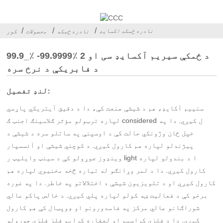
نادره ځمکه اکسایډ
نادره ځمکه
محصولات
کور
99.9_٪ -99.9999٪ د ځمکې سیریم آکسایډ سی او 2
د فابریکې د نرخ سره
لنډ تفصیل:
سنییم آکایډ، هم د شیشې صنعت کې، دا د دقیق آیتریکي پاړسي
لپاره ترټولو مؤثر ګلاسینګ اجنټ ګ considered ل کیږي. دا په
خپل ځان وژونکي حالت کې د اوسپنې په ساتلو سره د شیشې د
پیژندلو لپاره هم کارول کیږي. د کوچني شیشې او آئسسپار
وینډوز جوړولو کې د سینټ وایلیټ ر light ا د بندولو لپاره
کارول کیږي. دا د لمر وړانګو له تیاره څخه مخنیوي لپاره هم
کارول کیږي او د تلویزیون شیشې د اختلالاتو په خاطر. دا په غوره
برخو کې د فعالیت ښه کولو لپاره پلي کیږي. د خالص پاکو عالي
شوراګانو عالي مرکز په فاسدورونو او ډوپټال کې هم کارول
کیږي. دا د فلزي کراسیم او لعفاره کرایم فلز فلزي جوړولو