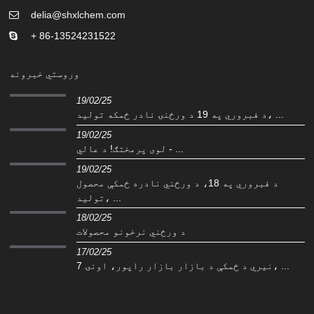
delia@shxlchem.com
+ 86-13524231522
وروستي خبرونه
19/02/25
د فبروري په 19 د ورځنۍ نادر ځمکه تولید، ...
19/02/25
لوی پرمختګ! د عالي - ...
19/02/25
د فبروري په 18، د ورځني نادره ځمکې محصول
تولید، ...
18/02/25
د ورځني نرخونو محصولات
17/02/25
نیري د ځمکې د بازار بازار راپور، اونۍ 7، ...