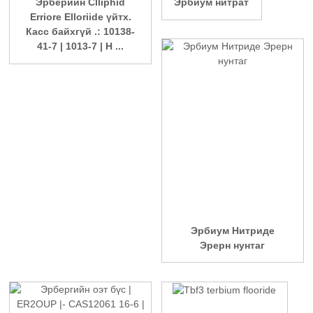
Эрберийн Clliphid
Эрбиум нитрат
Erriore Elloriide үйтx.
Касс байхгүй .: 10138-
41-7 | 1013-7 | H ...
Эрбиум Нитриде
Эрерн нунтаг