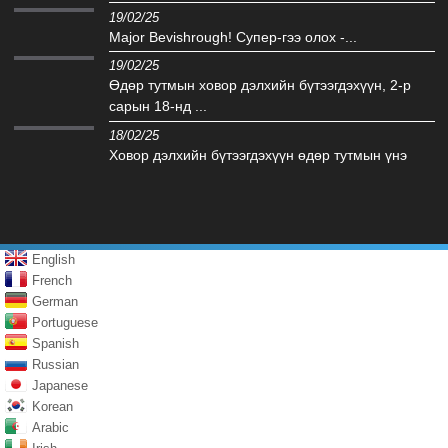
19/02/25
Major Bevishrough! Супер-гээ олох -...
19/02/25
Өдөр тутмын ховор дэлхийн бүтээгдэхүүн, 2-р
сарын 18-нд ...
18/02/25
Ховор дэлхийн бүтээгдэхүүн өдөр тутмын үнэ
English
French
German
Portuguese
Spanish
Russian
Japanese
Korean
Arabic