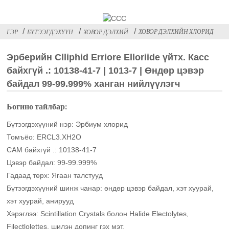
ХОВОР ДЭЛХИЙН ХЛОРИД
ГЭР
БҮТЭЭГДЭХҮҮН
ХОВОР ДЭЛХИЙ
Эрберийн Clliphid Erriore Elloriide үйтx. Касс
байхгүй .: 10138-41-7 | 1013-7 | Өндөр цэвэр
байдал 99-99.999% ханган нийлүүлэгч
Богино тайлбар:
Бүтээгдэхүүний нэр: Эрбиум хлорид
Томъёо: ERCL3.XH2O
CAM байхгүй .: 10138-41-7
Цэвэр байдал: 99-99.999%
Гадаад төрх: Ягаан талстууд
Бүтээгдэхүүний шинж чанар: өндөр цэвэр байдал, хэт хуурай,
хэт хуурай, анирууд
Хэрэглээ: Scintillation Crystals болон Halide Electolytes,
Filectlolettes, шилэн допинг гэх мэт.