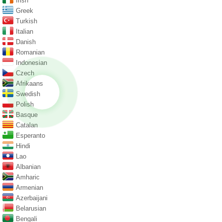
Irish
Greek
Turkish
Italian
Danish
Romanian
Indonesian
Czech
Afrikaans
Swedish
Polish
Basque
Catalan
Esperanto
Hindi
Lao
Albanian
Amharic
Armenian
Azerbaijani
Belarusian
Bengali