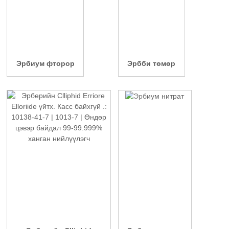
Эрбиум фторор
Эрбби төмөр