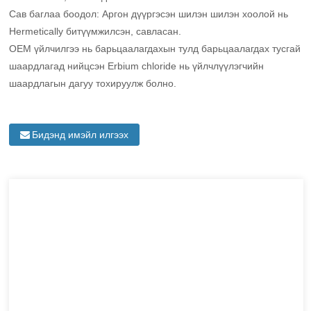
Сав баглаа боодол: Аргон дүүргэсэн шилэн шилэн хоолой нь
Hermetically битүүмжилсэн, савласан.
OEM үйлчилгээ нь барьцаалагдахын тулд барьцаалагдах тусгай
шаардлагад нийцсэн Erbium chloride нь үйлчлүүлэгчийн
шаардлагын дагуу тохируулж болно.
Бидэнд имэйл илгээх