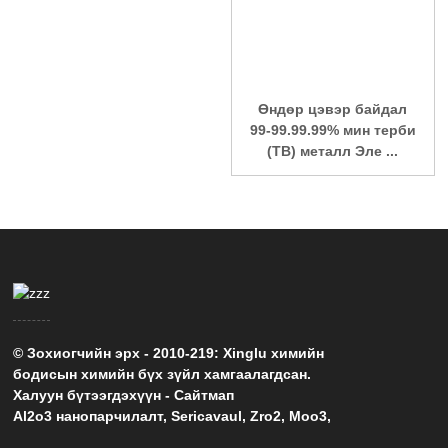
Өндөр цэвэр байдал
99-99.99.99% мин терби
(TB) металл Эле ...
© Зохиогчийн эрх - 2010-219: Xinglu химийн
бодисын химийн бүх зүйл хамгаалагдсан.
Халуун бүтээгдэхүүн
-
Сайтмап
Al2o3 нанопарчилалт
,
Sericavaul
,
Zro2
,
Moo3
,