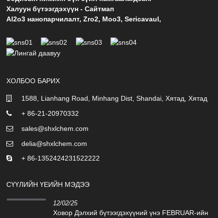
Халуун бүтээгдэхүүн
-
Сайтмап
Al2o3 нанопарчилалт
,
Zro2
,
Moo3
,
Sericavaul
,
ХОЛБОО БАРИХ
1588, Lianhang Road, Minhang Dist, Shandai, Хятад, Хятад
+ 86-21-20970332
sales@shxlchem.com
delia@shxlchem.com
+ 86-1352424231522222
СҮҮЛИЙН ҮЕИЙН МЭДЭЭ
12/02/25
Ховор Дэлхий бүтээгдэхүүний үнэ FEBRUAR-ийн