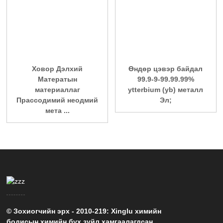
Ховор Дэлхий
Өндөр цэвэр байдал
Матератын
99.9-9-99.99.99%
материаллаг
ytterbium (yb) металл
Прассодимий неодмий
Эл;
мета ...
© Зохиогчийн эрх - 2010-219: Xinglu химийн
бодисын химийн бүх зүйл хамгаалагдсан.