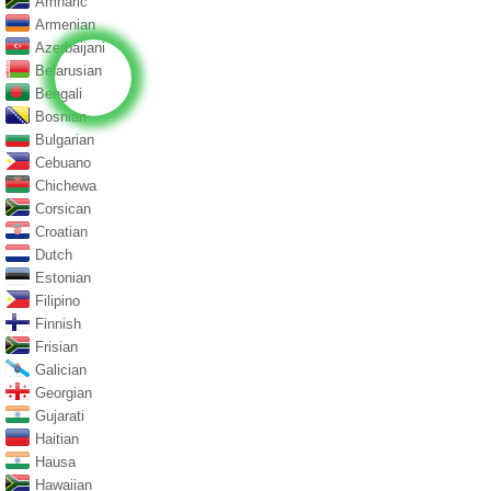
Amharic
Armenian
Azerbaijani
Belarusian
Bengali
Bosnian
Bulgarian
Cebuano
Chichewa
Corsican
Croatian
Dutch
Estonian
Filipino
Finnish
Frisian
Galician
Georgian
Gujarati
Haitian
Hausa
Hawaiian