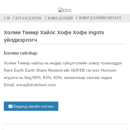
ХОВОР ДЭЛХИЙН МЕТАЛЛ
ГЭР
БҮТЭЭГДЭХҮҮН
ХОВОР ДЭЛХИЙ
Холми Төмөр Хайлс Хофе Хофe ingots
үйлдвэрлэгч
Богино тайлбар:
Холми Төмөр хайлш нь өндөр гүйцэтгэлийн ховор тохиолддог
Rare Earth Earth Share Restent-ийг NDFEB гэх мэт. Homium
агуулга нь бид 80%, 83%, 83%, захиалгаар хангаж чадна.
Email: erica@shxlchem.com
Бидэнд имэйл илгээх