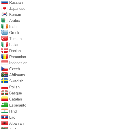
Russian
Japanese
Korean
Arabic
Irish
Greek
Turkish
Italian
Danish
Romanian
Indonesian
Czech
Afrikaans
Swedish
Polish
Basque
Catalan
Esperanto
Hindi
Lao
Albanian