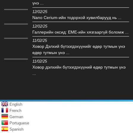
үнэ ...
12/02/25
Nano Cerium-ийн тодорхой хувилбарууд нь ...
12/02/25
Галлерийн оксид: EME-ийн хязгааргүй боломж ...
11/02/25
Ховор Дэлхий бүтээгдэхүүнийг өдөр тутмын үнэ
өдөр тутмын үнэ ...
11/02/25
Ховор дэлхийн бүтээгдэхүүний өдөр тутмын үнэ
...
English
French
German
Portuguese
Spanish