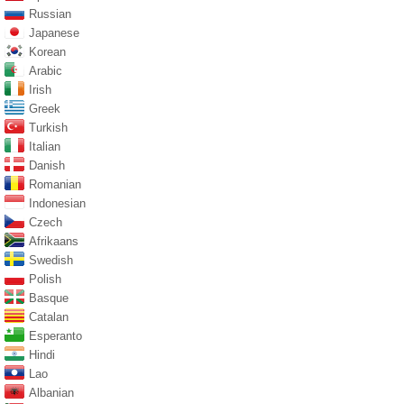
Russian
Japanese
Korean
Arabic
Irish
Greek
Turkish
Italian
Danish
Romanian
Indonesian
Czech
Afrikaans
Swedish
Polish
Basque
Catalan
Esperanto
Hindi
Lao
Albanian