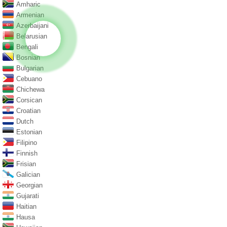
Amharic
Armenian
Azerbaijani
Belarusian
Bengali
Bosnian
Bulgarian
Cebuano
Chichewa
Corsican
Croatian
Dutch
Estonian
Filipino
Finnish
Frisian
Galician
Georgian
Gujarati
Haitian
Hausa