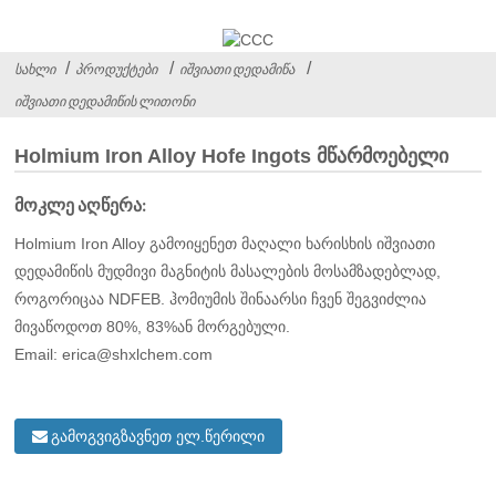
ᲡᲐᲮᲚᲘ
ᲞᲠᲝᲓᲣᲥᲢᲔᲑᲘ
ᲘᲨᲕᲘᲐᲗᲘ ᲓᲔᲓᲐᲛᲘᲬᲐ
ᲘᲨᲕᲘᲐᲗᲘ ᲓᲔᲓᲐᲛᲘᲬᲘᲡ ᲚᲘᲗᲝᲜᲘ
Holmium Iron Alloy Hofe Ingots მწარმოებელი
მოკლე აღწერა:
Holmium Iron Alloy გამოიყენეთ მაღალი ხარისხის იშვიათი
დედამიწის მუდმივი მაგნიტის მასალების მოსამზადებლად,
როგორიცაა NDFEB. ჰომიუმის შინაარსი ჩვენ შეგვიძლია
მივაწოდოთ 80%, 83%ან მორგებული.
Email: erica@shxlchem.com
გამოგვიგზავნეთ ელ.წერილი