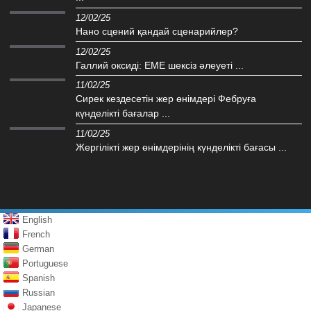
12/02/25
Нано сцений қандай сценарийлер?
12/02/25
Галлий оксиді: EME шексіз әлеуеті ...
11/02/25
Сирек кездесетін жер өнімдері Фебруға
күнделікті бағалар ...
11/02/25
Жергілікті жер өнімдерінің күнделікті бағасы ...
English
French
German
Portuguese
Spanish
Russian
Japanese