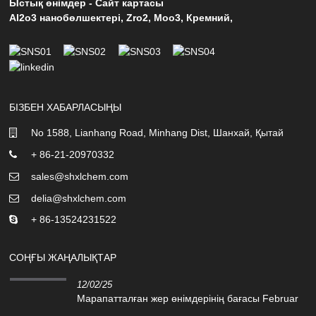
Ыстық өнімдер
-
Сайт картасы
Al2o3 нанобөлшектері
,
Zro2
,
Moo3
,
Кремний
,
БІЗБЕН ХАБАРЛАСЫҢЫ
No 1588, Lianhang Road, Minhang Dist, Шанхай, Қытай
+ 86-21-20970332
sales@shxlchem.com
delia@shxlchem.com
+ 86-13524231522
СОҢҒЫ ЖАҢАЛЫҚТАР
12/02/25
Марапатталған жер өнімдерінің бағасы Februar
...