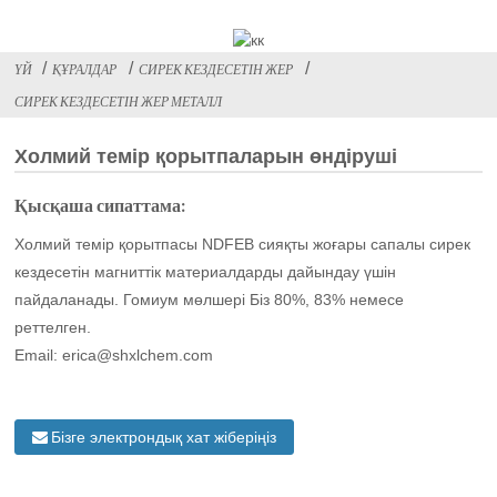
ҮЙ
ҚҰРАЛДАР
СИРЕК КЕЗДЕСЕТІН ЖЕР
СИРЕК КЕЗДЕСЕТІН ЖЕР МЕТАЛЛ
Холмий темір қорытпаларын өндіруші
Қысқаша сипаттама:
Холмий темір қорытпасы NDFEB сияқты жоғары сапалы сирек
кездесетін магниттік материалдарды дайындау үшін
пайдаланады. Гомиум мөлшері Біз 80%, 83% немесе
реттелген.
Email: erica@shxlchem.com
Бізге электрондық хат жіберіңіз