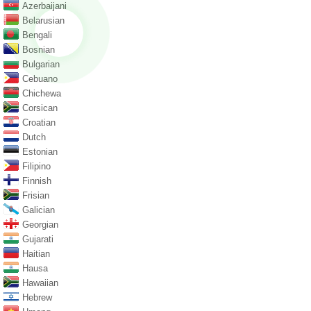
Azerbaijani
Belarusian
Bengali
Bosnian
Bulgarian
Cebuano
Chichewa
Corsican
Croatian
Dutch
Estonian
Filipino
Finnish
Frisian
Galician
Georgian
Gujarati
Haitian
Hausa
Hawaiian
Hebrew