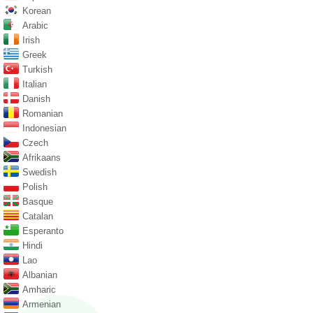
Korean
Arabic
Irish
Greek
Turkish
Italian
Danish
Romanian
Indonesian
Czech
Afrikaans
Swedish
Polish
Basque
Catalan
Esperanto
Hindi
Lao
Albanian
Amharic
Armenian