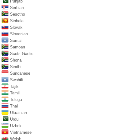
Punjabi
Serbian
Sesotho
Sinhala
Slovak
Slovenian
Somali
Samoan
Scots Gaelic
Shona
Sindhi
Sundanese
Swahili
Tajik
Tamil
Telugu
Thai
Ukrainian
Urdu
Uzbek
Vietnamese
Welsh