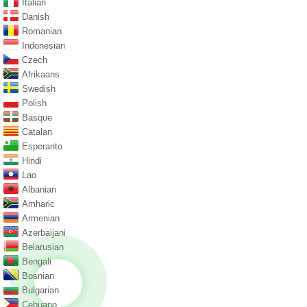
Italian
Danish
Romanian
Indonesian
Czech
Afrikaans
Swedish
Polish
Basque
Catalan
Esperanto
Hindi
Lao
Albanian
Amharic
Armenian
Azerbaijani
Belarusian
Bengali
Bosnian
Bulgarian
Cebuano