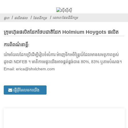
លោហៈផែនដីដ៏កម្រ
ផ្ទហ
ផលិតផល
ផែនដីកម្រ
ក្រុមហ៊ុនផលិតដែកថែបជាតិដែក Holmium Hoygots ផលិត
ការពិពណ៌នាខ្លី:
យ៉ាមយែលដែកប្រើដើម្បីរៀបចំសំភារៈម៉ាញេទិកអចិន្រ្តៃយ៍ដែលមានសមត្ថភាពខ្ពស់
ដូចជា NDFEB ។ មាតិកាមេផ្ទះយើងអាចផ្គត់ផ្គង់បាន 80%, 83% ឬតាមបំណង។
Email: erica@shxlchem.com
ផ្ញើអ៊ីមែលមកយើង