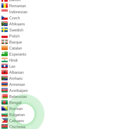
Romanian
Indonesian
Czech
Afrikaans
Swedish
Polish
Basque
Catalan
Esperanto
Hindi
Lao
Albanian
Amharic
Armenian
Azerbaijani
Belarusian
Bengali
Bosnian
Bulgarian
Cebuano
Chichewa