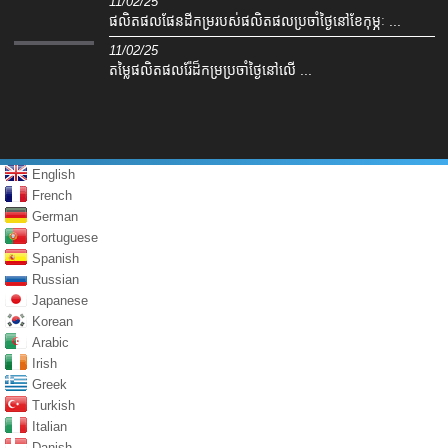
11/02/25
ផលិតផលផែនដីកម្ររបស់ផលិតផលប្រចាំថ្ងៃនៅខែកុម្ភៈ ...
11/02/25
តម្លៃផលិតផលរ៉ែដ៏កម្រប្រចាំថ្ងៃនៅលើ ...
English
French
German
Portuguese
Spanish
Russian
Japanese
Korean
Arabic
Irish
Greek
Turkish
Italian
Danish