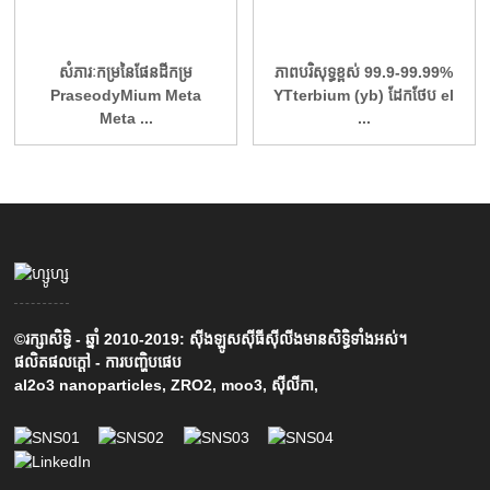
សំភារៈកម្រនៃផែនដីកម្រ
ភាពបរិសុទ្ធខ្ពស់ 99.9-99.99%
PraseodyMium Meta
YTterbium (yb) ដែកថែប el
Meta ...
...
©រក្សាសិទ្ធិ - ឆ្នាំ 2010-2019: ស៊ីងឡូសស៊ីធីស៊ីលីងមានសិទ្ធិទាំងអស់។
ផលិតផលក្តៅ
-
ការបញ្ហិបផេប
al2o3 nanoparticles
,
ZRO2
,
moo3
,
ស៊ីលីកា
,