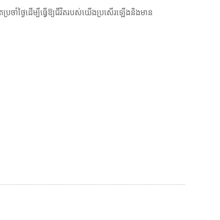
ិតប្រចាំថ្ងៃដើម្បីធ្វើឱ្យជីវិតរបស់យើងប្រសើរឡើងនិងមាន