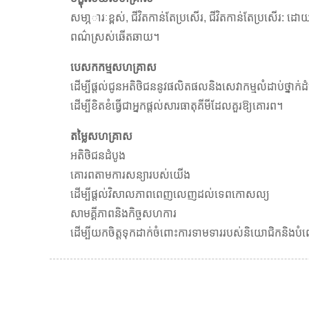
សមា្ភារៈខ្ពស់, ជីវិតកាន់តែប្រសើរ, ជីវិតកាន់តែប្រសើរ: ដោយ
ពណ៌ស្រស់ឆើតឆាយ។
បេសកកម្មសហគ្រាស
ដើម្បីផ្តល់ជូនអតិថិជននូវផលិតផលនិងសេវាកម្មលំដាប់ថ្នាក់ដំប
ដើម្បីខិតខំធ្វើជាអ្នកផ្តល់សារធាតុគីមីដែលគួរឱ្យគោរព។
តម្លៃសហគ្រាស
អតិថិជនដំបូង
គោរពតាមការសន្យារបស់យើង
ដើម្បីផ្តល់វិសាលភាពពេញលេញដល់ទេពកោសល្យ
សាមគ្គីភាពនិងកិច្ចសហការ
ដើម្បីយកចិត្តទុកដាក់ចំពោះការទាមទាររបស់និយោជិកនិងបំ