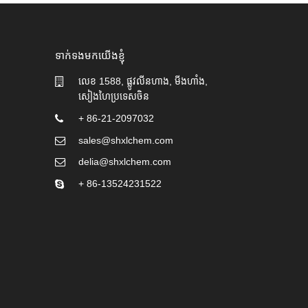
ទាក់ទងមកយើងខ្ញុំ
លេខ 1588, ផ្លូវលីនហាង, មីងហាំង,
សៀងហៃប្រទេសចិន
+ 86-21-2097032
sales@shxlchem.com
delia@shxlchem.com
+ 86-13524231522