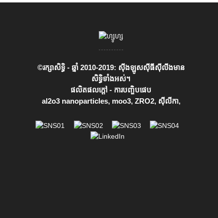
©រក្សាសិទ្ធិ - ឆ្នាំ 2010-2019: ស៊ីងឡូសស៊ីធីស៊ីលីងមាន
សិទ្ធិទាំងអស់។
ផលិតផលក្តៅ
-
ការបញ្ហិបផេប
al2o3 nanoparticles
,
moo3
,
ZRO2
,
ស៊ីលីកា
,