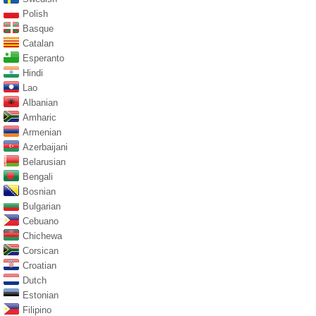
Polish
Basque
Catalan
Esperanto
Hindi
Lao
Albanian
Amharic
Armenian
Azerbaijani
Belarusian
Bengali
Bosnian
Bulgarian
Cebuano
Chichewa
Corsican
Croatian
Dutch
Estonian
Filipino