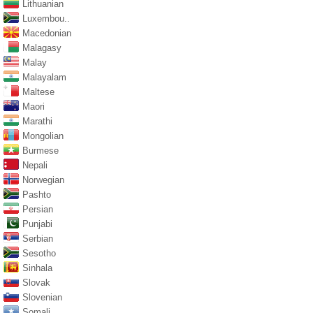
Lithuanian
Luxembou..
Macedonian
Malagasy
Malay
Malayalam
Maltese
Maori
Marathi
Mongolian
Burmese
Nepali
Norwegian
Pashto
Persian
Punjabi
Serbian
Sesotho
Sinhala
Slovak
Slovenian
Somali