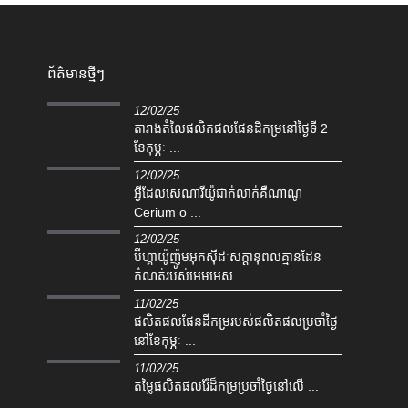
ព័ត៌មានថ្មីៗ
12/02/25
តារាងតំលៃផលិតផលផែនដីកម្រនៅថ្ងៃទី 2
ខែកុម្ភៈ ...
12/02/25
អ្វីដែលសេណារីយ៉ូជាក់លាក់គឺណាណូ
Cerium o ...
12/02/25
ប៊ីហ្គាយ៉ូញ៉ូមអុកស៊ីដៈសក្តានុពលគ្មានដែន
កំណត់របស់អេមអេស ...
11/02/25
ផលិតផលផែនដីកម្ររបស់ផលិតផលប្រចាំថ្ងៃ
នៅខែកុម្ភៈ ...
11/02/25
តម្លៃផលិតផលរ៉ែដ៏កម្រប្រចាំថ្ងៃនៅលើ ...