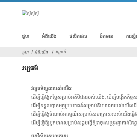
ផ្ទហ
អំពីយើង
ផលិតផល
ប៍តមាន
ការស្ម័
វប្បធម៍
ផ្ទហ
អំពីយើង
វប្បធម៍
វប្បធម៌ស្នូលរបស់យើង:
ដើម្បីធ្វើឱ្យតម្លៃសម្រាប់អតិថិជនរបស់យើង, ដើម្បីបង្កើតកិច្ចស
ដើម្បីទទួលបានអត្ថប្រយោជន៍សម្រាប់និយោជករបស់យើងដើម្ប
ដើម្បីធ្វើឱ្យចំណាប់អារម្មណ៍សម្រាប់សហគ្រាសរបស់យើងធ្វើ
ដើម្បីធ្វើឱ្យអ្នកមានសម្រាប់សង្គមធ្វើឱ្យវាចុះសម្រុងគ្នាកាន់តែខ្ល
ចក្ខុវិស័យសហគ្រាស