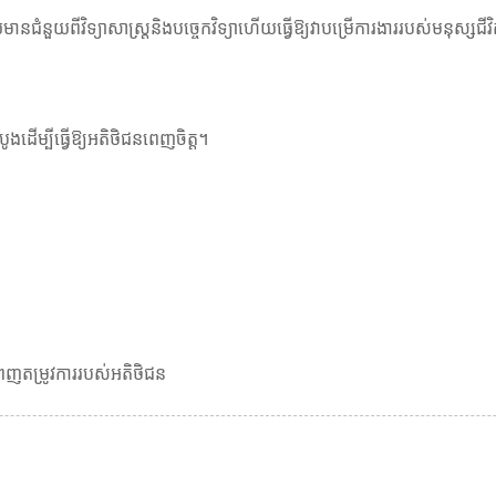
មានជំនួយពីវិទ្យាសាស្ត្រនិងបច្ចេកវិទ្យាហើយធ្វើឱ្យវាបម្រើការងាររបស់មនុស្សជីវ
ូងដើម្បីធ្វើឱ្យអតិថិជនពេញចិត្ត។
ពេញតម្រូវការរបស់អតិថិជន