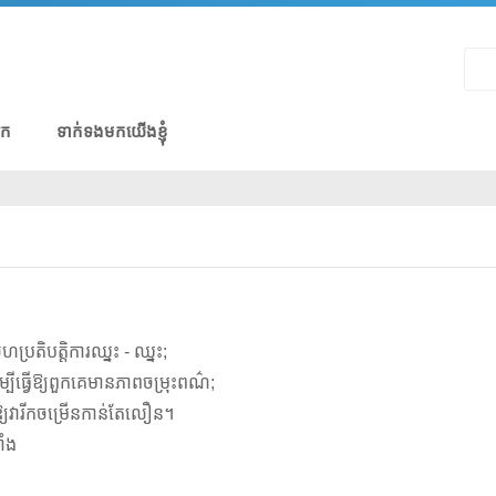
រក
ទាក់ទងមកយើងខ្ញុំ
ហប្រតិបត្តិការឈ្នះ - ឈ្នះ;
ីធ្វើឱ្យពួកគេមានភាពចម្រុះពណ៌;
ឱ្យវារីកចម្រើនកាន់តែលឿន។
ាំង