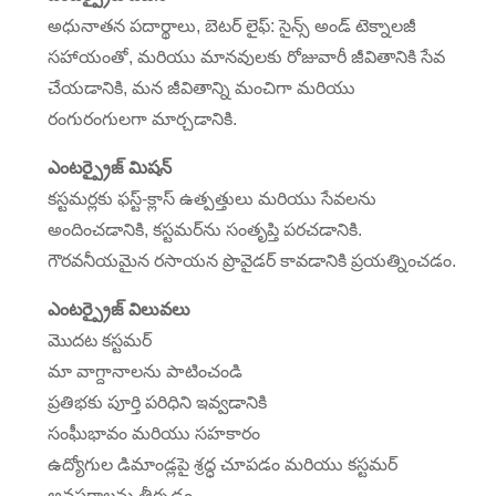
అధునాతన పదార్థాలు, బెటర్ లైఫ్: సైన్స్ అండ్ టెక్నాలజీ
సహాయంతో, మరియు మానవులకు రోజువారీ జీవితానికి సేవ
చేయడానికి, మన జీవితాన్ని మంచిగా మరియు
రంగురంగులగా మార్చడానికి.
ఎంటర్ప్రైజ్ మిషన్
కస్టమర్లకు ఫస్ట్-క్లాస్ ఉత్పత్తులు మరియు సేవలను
అందించడానికి, కస్టమర్‌ను సంతృప్తి పరచడానికి.
గౌరవనీయమైన రసాయన ప్రొవైడర్ కావడానికి ప్రయత్నించడం.
ఎంటర్ప్రైజ్ విలువలు
మొదట కస్టమర్
మా వాగ్దానాలను పాటించండి
ప్రతిభకు పూర్తి పరిధిని ఇవ్వడానికి
సంఘీభావం మరియు సహకారం
ఉద్యోగుల డిమాండ్లపై శ్రద్ధ చూపడం మరియు కస్టమర్
అవసరాలను తీర్చడం