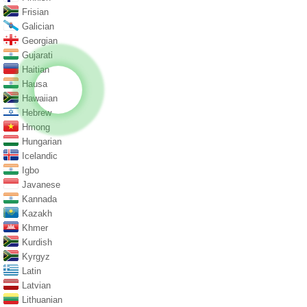
Frisian
Galician
Georgian
Gujarati
Haitian
Hausa
Hawaiian
Hebrew
Hmong
Hungarian
Icelandic
Igbo
Javanese
Kannada
Kazakh
Khmer
Kurdish
Kyrgyz
Latin
Latvian
Lithuanian