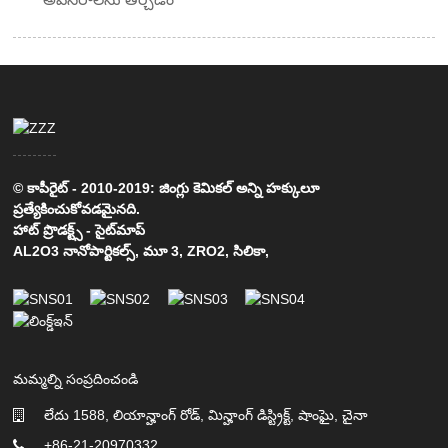
© కాపీరైట్ - 2010-2019: జింగ్లు కెమికల్ అన్ని హక్కులూ
ప్రత్యేకించుకోవడమైనది.
హాట్ ప్రొడక్ట్స్
-
సైట్‌మాప్
AL2O3 నానోపార్టికల్స్
,
మూ 3
,
ZRO2
,
సిలికా
,
మమ్మల్ని సంప్రదించండి
లేదు 1588, లియాన్హాంగ్ రోడ్, మిన్హాంగ్ డిస్ట్రిక్ట్, షాంఘై, చైనా
+86-21-20970332