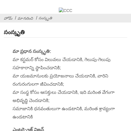
సంస్కృతి
హోమ్
మా గురించి
సంస్కృతి
మా ప్రధాన సంస్కృతి:
మా కస్టమర్ కోసం విలువలు చేయడానికి, గెలుపు-గెలుపు
సహకారాన్ని స్థాపించడానికి;
మా యజమానులకు ప్రయోజనాలు చేయడానికి, వారిని
రంగురంగులగా జీవించడానికి;
మా సంస్థ కోసం ఆసక్తులు చేయడానికి, ఇది మరింత వేగంగా
అభివృద్ధి చెందడానికి;
సమాజానికి ధనవంతులుగా ఉండటానికి, మరింత శ్రావ్యంగా
ఉండటానికి
ఎంటర్ప్రైజ్ విజన్