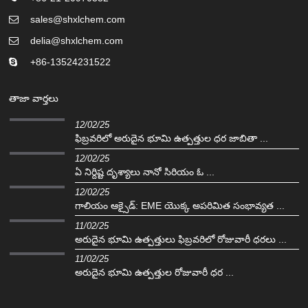
sales@shxlchem.com
delia@shxlchem.com
+86-13524231522
తాజా వార్తలు
12/02/25
ఫిబ్రవరిలో అరుదైన భూమి ఉత్పత్తుల ధర జాబితా ...
12/02/25
ఏ నిర్దిష్ట దృశ్యాలు నానో సిరియం ఓ ...
12/02/25
గాలియం ఆక్సైడ్: EME యొక్క అపరిమిత సంభావ్యత ...
11/02/25
అరుదైన భూమి ఉత్పత్తులు ఫిబ్రవరిలో రోజువారీ ధరలు ...
11/02/25
అరుదైన భూమి ఉత్పత్తుల రోజువారీ ధర ...