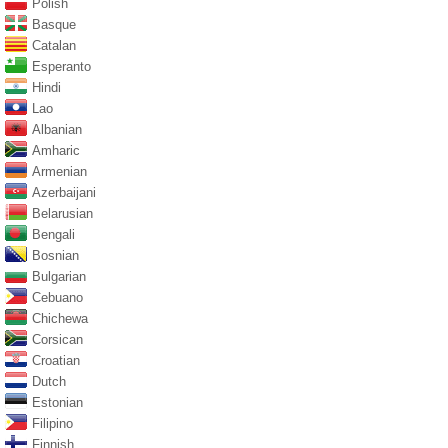
Polish
Basque
Catalan
Esperanto
Hindi
Lao
Albanian
Amharic
Armenian
Azerbaijani
Belarusian
Bengali
Bosnian
Bulgarian
Cebuano
Chichewa
Corsican
Croatian
Dutch
Estonian
Filipino
Finnish