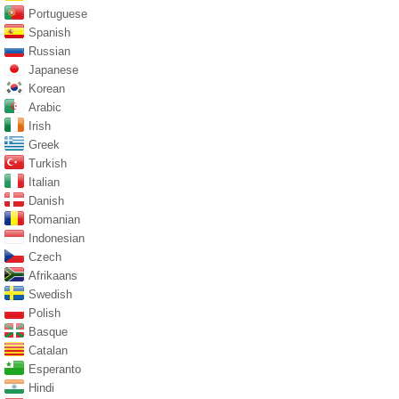
Portuguese
Spanish
Russian
Japanese
Korean
Arabic
Irish
Greek
Turkish
Italian
Danish
Romanian
Indonesian
Czech
Afrikaans
Swedish
Polish
Basque
Catalan
Esperanto
Hindi