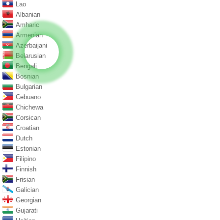
Lao
Albanian
Amharic
Armenian
Azerbaijani
Belarusian
Bengali
Bosnian
Bulgarian
Cebuano
Chichewa
Corsican
Croatian
Dutch
Estonian
Filipino
Finnish
Frisian
Galician
Georgian
Gujarati