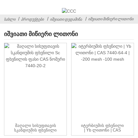
ᲘᲨᲕᲘᲐᲗᲘ ᲛᲘᲬᲘᲔᲠᲘ ᲚᲘᲗᲝᲜᲘ
ᲡᲐᲮᲚᲘ
ᲞᲠᲝᲓᲣᲥᲢᲔᲑᲘ
ᲘᲨᲕᲘᲐᲗᲘ ᲓᲔᲓᲐᲛᲘᲬᲐ
ᲘᲨᲕᲘᲐᲗᲘ ᲛᲘᲬᲘᲔᲠᲘ ᲚᲘᲗᲝᲜᲘ
Მაღალი Სისუფთავის
Იტერბიუმის Ფხვნილი
Სკანდიუმის Ფხვნილი
| Yb Ლითონი | CAS
Sc Ფხვნილის Ფასი
7440-64-4 | -...