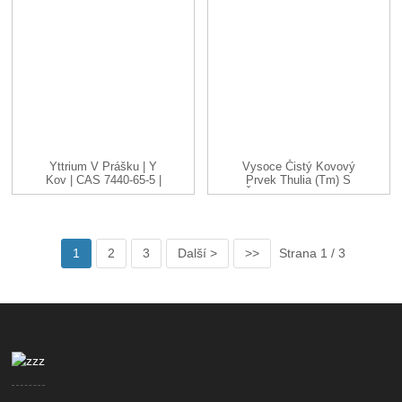
Yttrium V ​​prášku | Y
Vysoce Čistý Kovový
Kov | CAS 7440-65-5 |
Prvek Thulia (Tm) S
-200...
Čistotou 99–99,99 %
1
2
3
Další >
>>
Strana 1 / 3