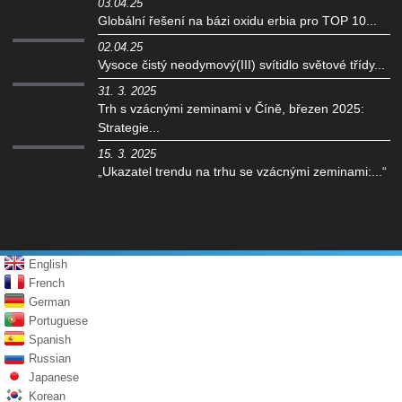
03.04.25
Globální řešení na bázi oxidu erbia pro TOP 10...
02.04.25
Vysoce čistý neodymový(III) svítidlo světové třídy...
31. 3. 2025
Trh s vzácnými zeminami v Číně, březen 2025:
Strategie...
15. 3. 2025
„Ukazatel trendu na trhu se vzácnými zeminami:...“
English
French
German
Portuguese
Spanish
Russian
Japanese
Korean