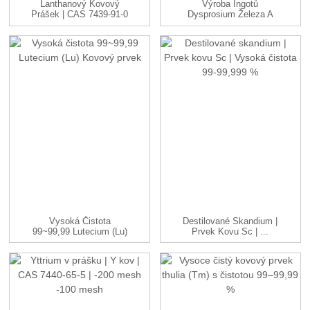
Lanthanový Kovový
Výroba Ingotů
Prášek | CAS 7439-91-0
Dysprosium Železa A
| -100me...
Kovové Slitiny DyFe...
Vysoká Čistota
Destilované Skandium |
99~99,99 Lutecium (Lu)
Prvek Kovu Sc | ...
Kovový Prvek