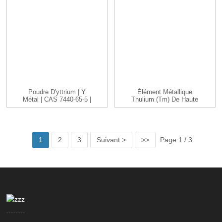
Poudre D'yttrium | Y
Élément Métallique
Métal | CAS 7440-65-5 |
Thulium (Tm) De Haute
-200...
Pureté 99-99,99 %
1
2
3
Suivant >
>>
Page 1 / 3