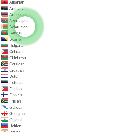
Albanian
Amharic
Armenian
Azerbaijani
Belarusian
Bengali
Bosnian
Bulgarian
Cebuano
Chichewa
Corsican
Croatian
Dutch
Estonian
Filipino
Finnish
Frisian
Galician
Georgian
Gujarati
Haitian