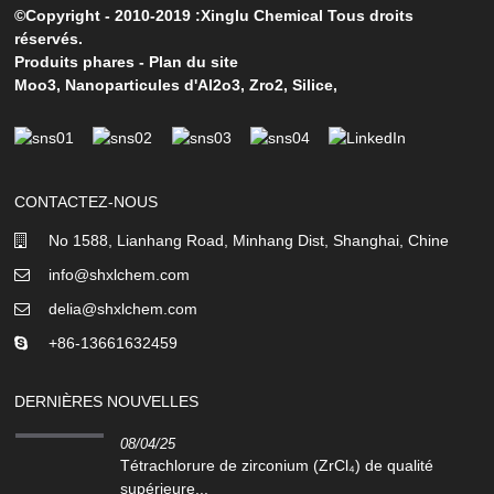
©Copyright - 2010-2019 :Xinglu Chemical Tous droits
réservés.
Produits phares
-
Plan du site
Moo3
,
Nanoparticules d'Al2o3
,
Zro2
,
Silice
,
CONTACTEZ-NOUS
No 1588, Lianhang Road, Minhang Dist, Shanghai, Chine
info@shxlchem.com
delia@shxlchem.com
+86-13661632459
DERNIÈRES NOUVELLES
08/04/25
Tétrachlorure de zirconium (ZrCl₄) de qualité
supérieure...