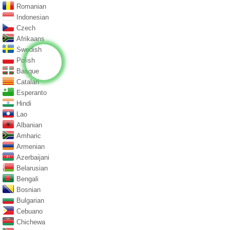
Romanian
Indonesian
Czech
Afrikaans
Swedish
Polish
Basque
Catalan
Esperanto
Hindi
Lao
Albanian
Amharic
Armenian
Azerbaijani
Belarusian
Bengali
Bosnian
Bulgarian
Cebuano
Chichewa