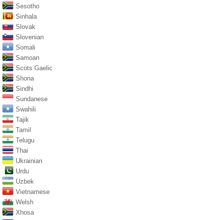
Sesotho
Sinhala
Slovak
Slovenian
Somali
Samoan
Scots Gaelic
Shona
Sindhi
Sundanese
Swahili
Tajik
Tamil
Telugu
Thai
Ukrainian
Urdu
Uzbek
Vietnamese
Welsh
Xhosa