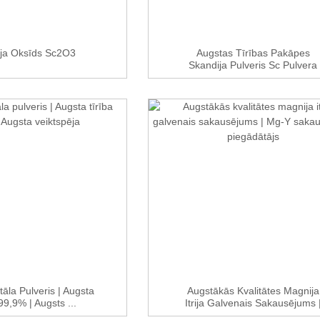
ja Oksīds Sc2O3
Augstas Tīrības Pakāpes
Skandija Pulveris Sc Pulvera
Cena CAS...
āla Pulveris | Augsta
Augstākās Kvalitātes Magnija
99,9% | Augsts ...
Itrija Galvenais Sakausējums 
Mg-Y...