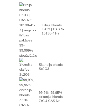
Erbija hlorīds
ErCl3 | CAS Nr.:
10138-41-7 |
augsts p...
Skandija oksīds
Sc2O3
99,9%, 99,95%
cirkonija hlorīds
ZrCl4 CAS Nr.
10026-...