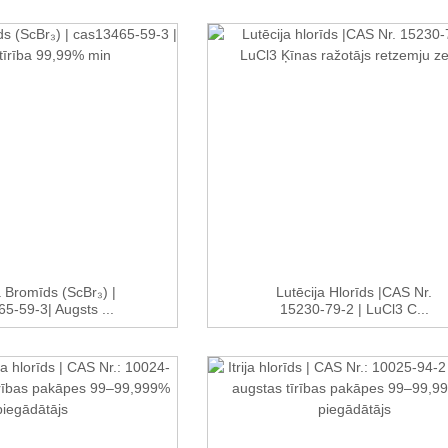
 Bromīds (ScBr₃) |
Lutēcija Hlorīds |CAS Nr.
5-59-3| Augsts ...
15230-79-2 | LuCl3 C...