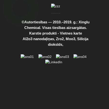
©Autortiesības — 2010.–2019. g.: Xinglu
Chemical. Visas tiesības aizsargātas.
Karstie produkti
-
Vietnes karte
Al2o3 nanodaļiņas
,
Zro2
,
Moo3
,
Silīcija
dioksīds
,