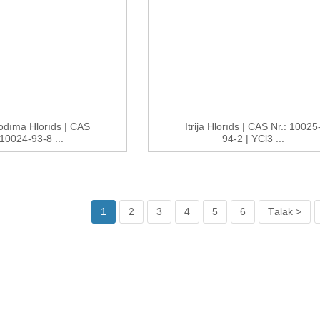
dīma Hlorīds | CAS
Itrija Hlorīds | CAS Nr.: 10025
 10024-93-8 ...
94-2 | YCl3 ...
1
2
3
4
5
6
Tālāk >