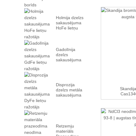
Holmija dzelzs
sakausējuma
HoFe lietņu
ražotājs
Gadolīnija
dzelzs
sakausējuma
GdFe lietņu
ražotājs
Disprozija
Skandija
dzelzs metāla
Cas1346
sakausējuma
DyFe lietņu
ražotājs
Retzemju
materiāls