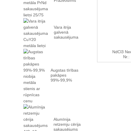
Prazeodīms
Neodīma metāls
PrN...
Vara itrija
galvenā
sakausējuma
CuY20 metāla
lietņi
NdCl3 Neo
Nr.:
Augstas tīrības
pakāpes
99%-99,9%
niobija metāla
stienis ar
rūpnīcas...
Alumīnija
retzemju cērija
sakausējums