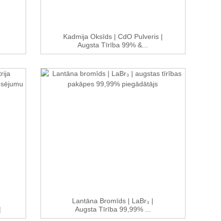
Kadmija Oksīds | CdO Pulveris |
Augsta Tīrība 99% &...
Lantāna Bromīds | LaBr₃ |
|
Augsta Tīrība 99,99% ...