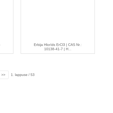
-
Erbija Hlorīds ErCl3 | CAS Nr.:
10138-41-7 | H...
>>
1. lappuse / 53