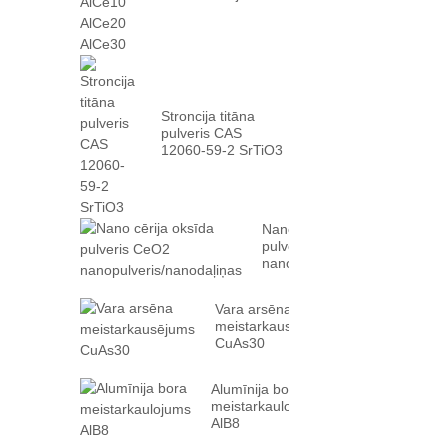
AlCe10 AlCe20
AlCe30
Stroncija titāna
pulveris CAS
12060-59-2 SrTiO3
Nano cērija oksīda
pulveris CeO2
nanopulveris/nanodaļiņas
Vara arsēna
meistarkausējums
CuAs30
Alumīnija bora
meistarkaulojums
AlB8