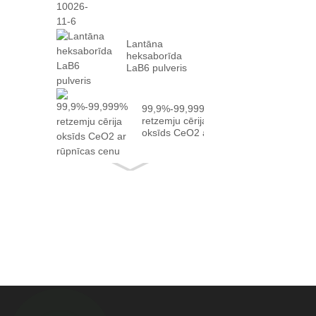
Lantāna
heksaborīda
LaB6 pulveris
99,9%-99,999%
retzemju cērija
oksīds CeO2 ar
fakt...