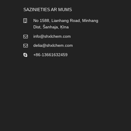
SAZINIETIES AR MUMS
No 1588, Lianhang Road, Minhang
Dist, Šanhaja, Ķīna
info@shxlchem.com
delia@shxlchem.com
+86-13661632459