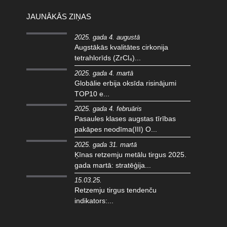
JAUNĀKĀS ZIŅAS
2025. gada 4. augustā
Augstākās kvalitātes cirkonija
tetrahlorīds (ZrCl₄)...
2025. gada 4. martā
Globālie erbija oksīda risinājumi
TOP10 e...
2025. gada 4. februāris
Pasaules klases augstas tīrības
pakāpes neodīma(III) O...
2025. gada 31. martā
Ķīnas retzemju metālu tirgus 2025.
gada martā: stratēģija...
15.03.25.
Retzemju tirgus tendenču
indikators:...