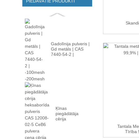
PIEDĀVĀTIE PRODUKTI
Skandi
Gadolīnija pulveris |
Gd metāls | CAS
7440-54-2 |
-100m...
Ķīnas
piegādātāja
cērija
heksaborīda
Tantala Met
pulveris CAS
Tīrība 
12008-02...