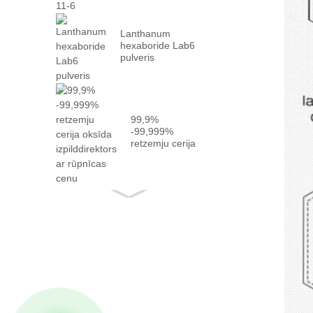
Lanthanum
hexaboride Lab6
pulveris
99,9%
-99,999%
retzemju cerija
oksīda
izpilddirektors
ar faktu ...