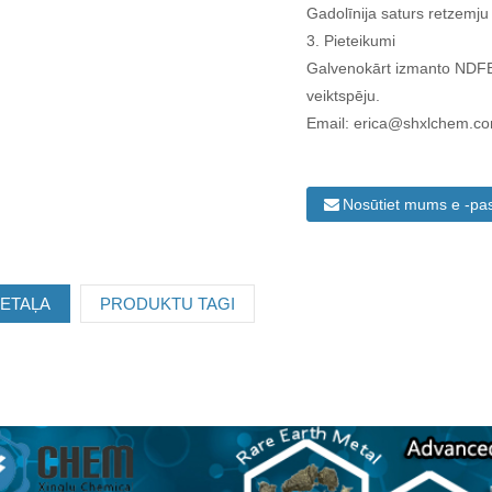
Gadolīnija saturs retzemju
3. Pieteikumi
Galvenokārt izmanto NDFE
veiktspēju.
Email: erica@shxlchem.c
Nosūtiet mums e -pa
ETAĻA
PRODUKTU TAGI