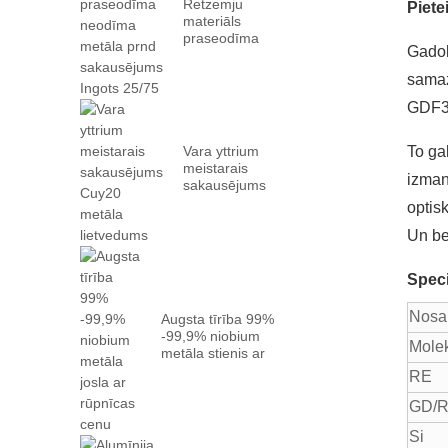
Retzemju
Piet
materiāls
praseodīma
Gadol
neodīma metāls
prn ...
samaz
GDF3-
Vara yttrium
To ga
meistarais
izman
sakausējums
Cuy20 metāla
optis
lietvedums
Un be
Speci
Nosa
Augsta tīrība 99%
-99,9% niobium
Molek
metāla stienis ar
rūpnīcu ...
RE
GD/
Si