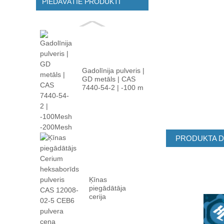
PIEDĀVĀTIE PRODUKTI
Gadolīnija pulveris |
GD metāls | CAS
7440-54-2 | -100 m
...
PRODUKTA D
Ķīnas
piegādātāja
cerija
heksaborīda
pulveris CAS
12008-02 ...