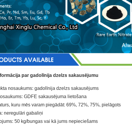
nformācija par gadolīnija dzelzs sakausējumu
kta nosaukums: gadolīnija dzelzs sakausējums
nosaukums: GDFE sakausējuma lietošana
turs, kuru mēs varam piegādāt: 69%, 72%, 75%, pielāgots
: neregulāri gabaliņi
ojums: 50 kg/bungas vai kā jums nepieciešams