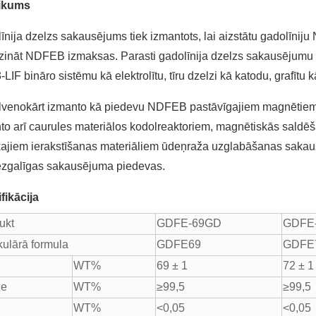
eikums
īnija dzelzs sakausējums tiek izmantots, lai aizstātu gadolīni
ināt NDFEB izmaksas. Parasti gadolīnija dzelzs sakausējumu s
LIF bināro sistēmu kā elektrolītu, tīru dzelzi kā katodu, grafītu 
lvenokārt izmanto kā piedevu NDFEB pastāvīgajiem magnētiem, 
to arī caurules materiālos kodolreaktoriem, magnētiskās sald
kajiem ierakstīšanas materiāliem ūdeņraža uzglabāšanas sakau
zgalīgas sakausējuma piedevas.
fikācija
ukt
GDFE-69GD
GDFE
ulārā formula
GDFE69
GDFE
WT%
69 ± 1
72 ± 1
Re
WT%
≥99,5
≥99,5
WT%
<0,05
<0,05