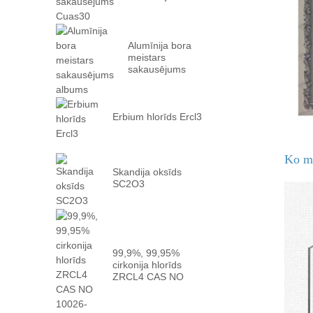
Cuas30
Alumīnija bora
meistars
sakausējums
albums
Erbium hlorīds Ercl3
Ko m
Skandija oksīds
SC2O3
99,9%, 99,95%
cirkonija hlorīds
ZRCL4 CAS NO
10026 -...