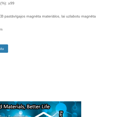
 (%): ≥99
B pastāvīgajos magnēta materiālos, lai uzlabotu magnēta
om
stu