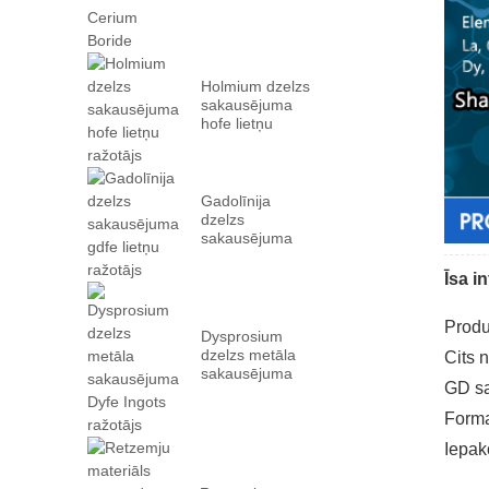
Holmium dzelzs
sakausējuma
hofe lietņu
ražotājs
Gadolīnija
dzelzs
sakausējuma
gdfe lietņu
ražotājs
Īsa i
Produ
Dysprosium
dzelzs metāla
Cits 
sakausējuma
GD sa
Dyfe Ingots
ražotājs
Forma
Iepak