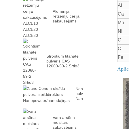
Al
Alumīnija
Ca
retzemju cerija
sakausējums
Mn
ALCE10
ALCE20
Ni
ALCE30
C
O
Strontium titanate
Fe
pulveris CAS
12060-59-2 Srtio3
Aplie
Nano Cerium oksīda
pulvera izpilddirektors
Nanopowder/nanodaļiņas
Vara arsēna
meistars
sakausējums