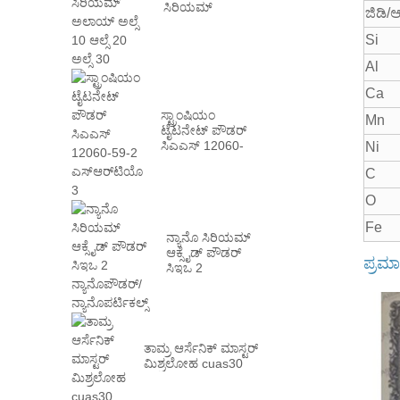
ಸಿರಿಯಮ್
ಜಿಡಿ/
ಅಲಾಯ್ ಅಲ್ಸೆ 10
ಆಲ್ಸೆ 20 ಅಲ್ಸೆ 30
Si
Al
Ca
ಸ್ಟ್ರಾಂಷಿಯಂ
Mn
ಟೈಟನೇಟ್ ಪೌಡರ್
ಸಿಎಎಸ್ 12060-
Ni
59-2
C
ಎಸ್‌ಆರ್‌ಟಿಯೊ 3
O
Fe
ನ್ಯಾನೊ ಸಿರಿಯಮ್
ಆಕ್ಸೈಡ್ ಪೌಡರ್
ಪ್ರಮಾ
ಸಿಇಒ 2
ನ್ಯಾನೊಪೌಡರ್/
ನ್ಯಾನೊಪರ್ಟಿಕಲ್ಸ್
ತಾಮ್ರ ಆರ್ಸೆನಿಕ್ ಮಾಸ್ಟರ್
ಮಿಶ್ರಲೋಹ cuas30