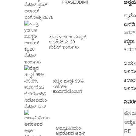
PRASEODIMIUM
ಅನ್ವಯ
ನಿಯೋಡೈಮಿಯಮ್
ಮೆಟಲ್ Prn ...
ಗ್ಯಾಡ
ಎನ್‌ಡ
ಐರನ್ ಮ
ತಾಮ್ರ yttrium ಮಾಸ್ಟರ್
ಕಬ್ಬಿಣ
ಅಲಾಯ್ ಕ್ಯು 20
ಮೆಟಲ್ ಇಂಗುಗಳು
ತಯಾರಿ
ಆಯಸ್ಕ
ಬಳಸಲಾಗ
ತಲಾಧಾರ
ಹೆಚ್ಚಿನ ಶುದ್ಧತೆ 99%
-99.9%
ಬಳಸಲಾ
ಕಾರ್ಖಾನೆಯೊಂದಿಗೆ
ನಿಯೋಬಿಯಂ
ಮೆಟಲ್ ಬಾರ್ ...
ವಿವರಣ
ಹೆಸರ
ಆಣ್ವಿಕ
ಅಲ್ಯೂಮಿನಿಯಂ
RE
ಅಪರೂಪದ ಅರ್ಥ್