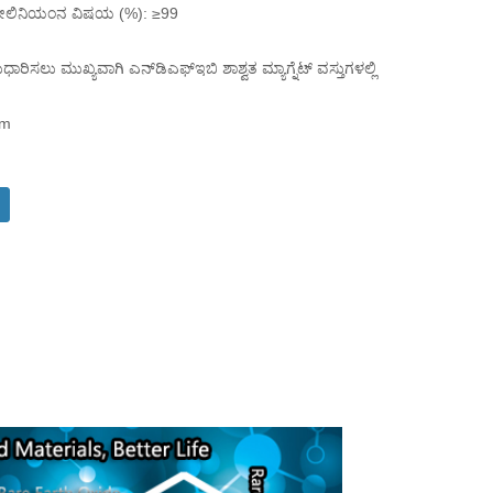
ೋಲಿನಿಯಂನ ವಿಷಯ (%): ≥99
ಧಾರಿಸಲು ಮುಖ್ಯವಾಗಿ ಎನ್‌ಡಿಎಫ್‌ಇಬಿ ಶಾಶ್ವತ ಮ್ಯಾಗ್ನೆಟ್ ವಸ್ತುಗಳಲ್ಲಿ
om