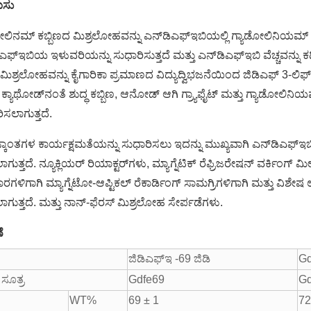
ಿಸು
ೋಲಿನಮ್ ಕಬ್ಬಿಣದ ಮಿಶ್ರಲೋಹವನ್ನು ಎನ್‌ಡಿಎಫ್‌ಇಬಿಯಲ್ಲಿ ಗ್ಯಾಡೋಲಿನಿಯಮ್
ಿಎಫ್‌ಇಬಿಯ ಇಳುವರಿಯನ್ನು ಸುಧಾರಿಸುತ್ತದೆ ಮತ್ತು ಎನ್‌ಡಿಎಫ್‌ಇಬಿ ವೆಚ್ಚವನ್ನು
ಿಶ್ರಲೋಹವನ್ನು ಕೈಗಾರಿಕಾ ಪ್ರಮಾಣದ ವಿದ್ಯುದ್ವಿಭಜನೆಯಿಂದ ಜಿಡಿಎಫ್ 3-ಲಿಫ್ ಬೈನರ
, ಕ್ಯಾಥೋಡ್‌ನಂತೆ ಶುದ್ಧ ಕಬ್ಬಿಣ, ಆನೋಡ್ ಆಗಿ ಗ್ರ್ಯಾಫೈಟ್ ಮತ್ತು ಗ್ಯಾಡೋಲಿನಿಯಮ
ಸಲಾಗುತ್ತದೆ.
ಾಂತಗಳ ಕಾರ್ಯಕ್ಷಮತೆಯನ್ನು ಸುಧಾರಿಸಲು ಇದನ್ನು ಮುಖ್ಯವಾಗಿ ಎನ್‌ಡಿಎಫ್‌
ುತ್ತದೆ. ನ್ಯೂಕ್ಲಿಯರ್ ರಿಯಾಕ್ಟರ್‌ಗಳು, ಮ್ಯಾಗ್ನೆಟಿಕ್ ರೆಫ್ರಿಜರೇಷನ್ ವರ್ಕಿ
ಗಳಿಗಾಗಿ ಮ್ಯಾಗ್ನೆಟೋ-ಆಪ್ಟಿಕಲ್ ರೆಕಾರ್ಡಿಂಗ್ ಸಾಮಗ್ರಿಗಳಿಗಾಗಿ ಮತ್ತು ವಿಶೇಷ 
ಗುತ್ತದೆ. ಮತ್ತು ನಾನ್-ಫೆರಸ್ ಮಿಶ್ರಲೋಹ ಸೇರ್ಪಡೆಗಳು.
ೆ
ು
ಜಿಡಿಎಫ್‌ಇ -69 ಜಿಡಿ
Gd
 ಸೂತ್ರ
Gdfe69
Gd
WT%
69 ± 1
72