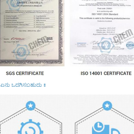
 ಏನು ಒದಗಿಸಬಹುದು
：