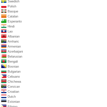
Swedish
Polish
Basque
Catalan
Esperanto
Hindi
Lao
Albanian
Amharic
Armenian
Azerbaijani
Belarusian
Bengali
Bosnian
Bulgarian
Cebuano
Chichewa
Corsican
Croatian
Dutch
Estonian
Filipino