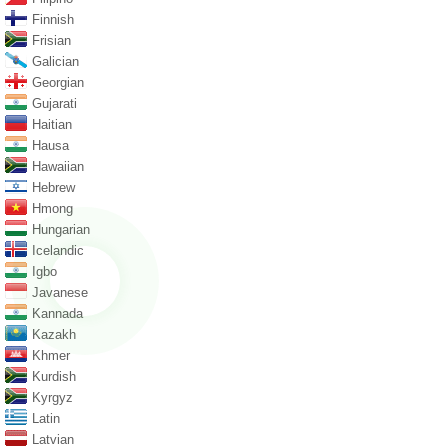
Finnish
Frisian
Galician
Georgian
Gujarati
Haitian
Hausa
Hawaiian
Hebrew
Hmong
Hungarian
Icelandic
Igbo
Javanese
Kannada
Kazakh
Khmer
Kurdish
Kyrgyz
Latin
Latvian