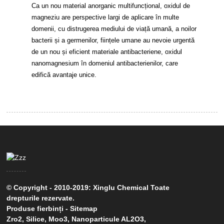
Ca un nou material anorganic multifuncțional, oxidul de
magneziu are perspective largi de aplicare în multe
domenii, cu distrugerea mediului de viață umană, a noilor
bacterii și a germenilor, ființele umane au nevoie urgentă
de un nou și eficient materiale antibacteriene, oxidul
nanomagnesium în domeniul antibacterienilor, care
edifică avantaje unice.
© Copyright - 2010-2019: Xinglu Chemical Toate
drepturile rezervate.
Produse fierbinți
-
Sitemap
Zro2
,
Silice
,
Moo3
,
Nanoparticule AL2O3
,