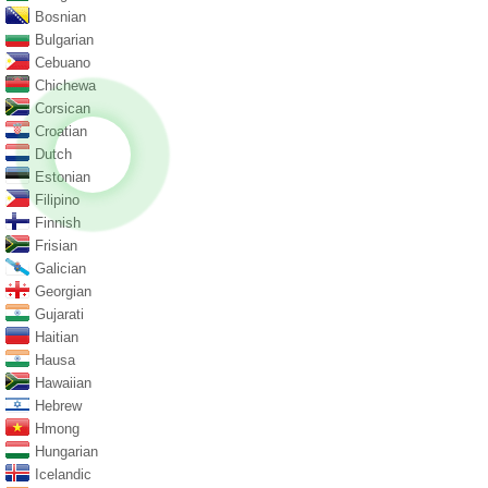
Bosnian
Bulgarian
Cebuano
Chichewa
Corsican
Croatian
Dutch
Estonian
Filipino
Finnish
Frisian
Galician
Georgian
Gujarati
Haitian
Hausa
Hawaiian
Hebrew
Hmong
Hungarian
Icelandic