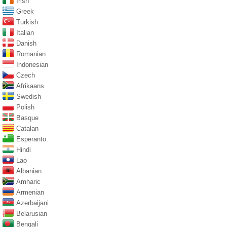
Irish
Greek
Turkish
Italian
Danish
Romanian
Indonesian
Czech
Afrikaans
Swedish
Polish
Basque
Catalan
Esperanto
Hindi
Lao
Albanian
Amharic
Armenian
Azerbaijani
Belarusian
Bengali