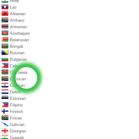
Hindi
Lao
Albanian
Amharic
Armenian
Azerbaijani
Belarusian
Bengali
Bosnian
Bulgarian
Cebuano
Chichewa
Corsican
Croatian
Dutch
Estonian
Filipino
Finnish
Frisian
Galician
Georgian
Gujarati